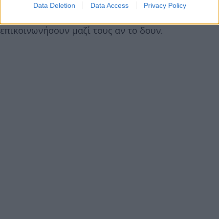
λευκού χρώματος, ζητώντας από τους πολίτες να
Data Deletion
Data Access
Privacy Policy
μην έλθουν σε επαφή με τον κάτοχό του και να
επικοινωνήσουν μαζί τους αν το δουν.