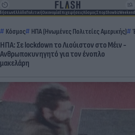
ιδήσεων
Ελλάδα
Πολιτική
Οικονομία
Επιχειρήσεις
Κόσμος
Σπορ
Showbiz
Weekend
Κόσμος
ΗΠΑ (Ηνωμένες Πολιτείες Αμερικής)
ΗΠΑ: Σε lockdown το Λιούιστον στο Μέιν -
Ανθρωποκυνηγητό για τον ένοπλο
μακελάρη