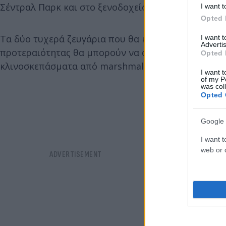
Σέντραλ Παρκ και στο ξενοδοχείο «Viceroy Santa M
I want t
Opted 
Τα δύο τυχερά ζευγάρια που θα κλείσουν τη διαμον
I want 
Advertis
προτεραιότητας θα μπορούν να απολαύσουν τον ύπ
Opted 
κλινοσκεπάσματα από marshmallows κάτω από ροζ σ
I want t
of my P
was col
Opted 
Google 
I want t
web or d