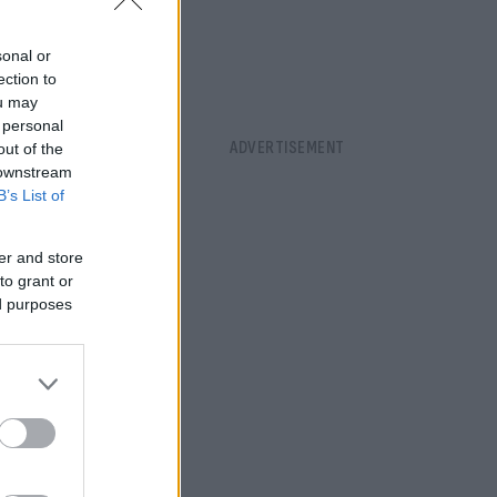
sonal or
ection to
ou may
 personal
out of the
 downstream
B’s List of
er and store
to grant or
ed purposes
» με θέα το