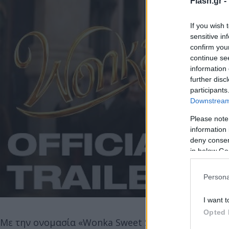
Flash.gr -
If you wish 
sensitive in
confirm you
continue se
information 
further disc
participants
Downstream 
Please note
information 
deny consent
in below Go
Persona
I want t
Opted 
Με την ονομασία «Wonka Sweet Suites», τα εντυπω