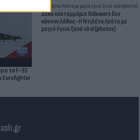
Δέκα εκατομμύρια followers δεν
κάνουν λάθος- Η Ντιλέτα Λεότα με
μαγιό έγινε ξανά viral (photos)
για τα F-35
 Eurofighter
lash.gr