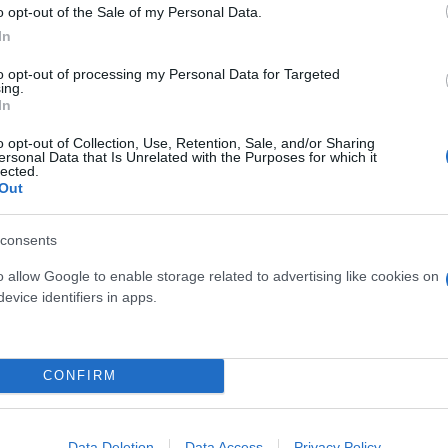
o opt-out of the Sale of my Personal Data.
In
to opt-out of processing my Personal Data for Targeted
ing.
In
Skin dysmorphia: Όταν η ε
o opt-out of Collection, Use, Retention, Sale, and/or Sharing
ersonal Data that Is Unrelated with the Purposes for which it
«τέλειο» δέρμα αποτελεί
ός στην παρουσίαση του
lected.
Out
ψυχικής υγείας
άδες κόσμου στο γήπεδο
σπόρ (video)
consents
o allow Google to enable storage related to advertising like cookies on
evice identifiers in apps.
CONFIRM
Data Deletion
Data Access
Privacy Policy