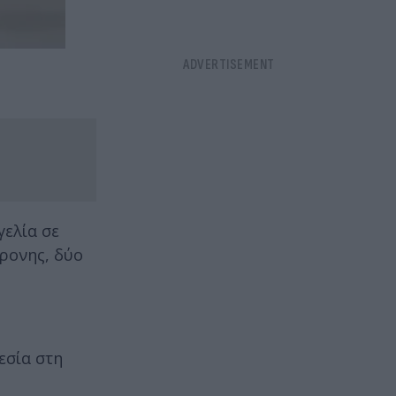
γελία σε
χρονης, δύο
εσία στη