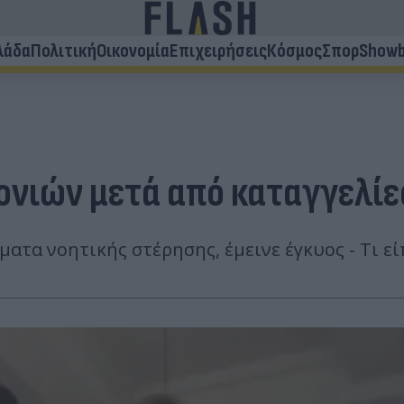
λάδα
Πολιτική
Οικονομία
Επιχειρήσεις
Κόσμος
Σπορ
Showb
ονιών μετά από καταγγελίε
ματα νοητικής στέρησης, έμεινε έγκυος - Τι ε