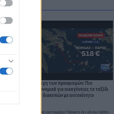
μμονή με το
 πρόβλημα
Η μάχη των προορισμών: Πιο
οικονομικά για οικογένειες το ταξίδι
των διακοπών με αυτοκίνητο