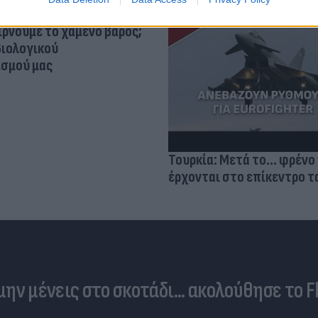
ίρνουμε το χαμένο βάρος;
βιολογικού
σμού μας
Τουρκία: Μετά το... φρένο 
έρχονται στο επίκεντρο τα
 μην μένεις στο σκοτάδι... ακολούθησε το F