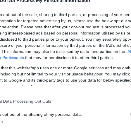
Do Not Process My Personal Information
to opt-out of the sale, sharing to third parties, or processing of your per
formation for targeted advertising by us, please use the below opt-out s
r selection. Please note that after your opt-out request is processed y
eing interest-based ads based on personal information utilized by us or
disclosed to third parties prior to your opt-out. You may separately opt-
losure of your personal information by third parties on the IAB’s list of
. This information may also be disclosed by us to third parties on the
IA
ς η βρωμιά παραμένει...
Participants
that may further disclose it to other third parties.
 that this website/app uses one or more Google services and may gath
including but not limited to your visit or usage behaviour. You may click 
 to Google and its third-party tags to use your data for below specifi
ogle consent section.
l Data Processing Opt Outs
o opt-out of the Sharing of my personal data.
In