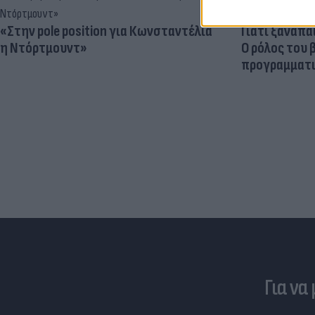
«Στην pole position για Κωνσταντέλια
Γιατί ξαναπα
η Ντόρτμουντ»
Ο ρόλος του 
προγραμματι
Για να