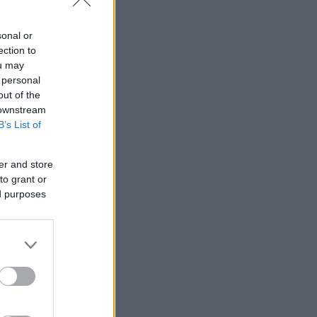
sonal or
ection to
ou may
 personal
out of the
 downstream
B’s List of
er and store
to grant or
ed purposes