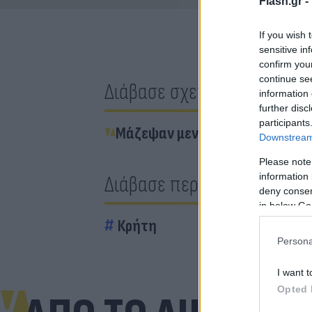
Flash.gr -
If you wish 
sensitive in
confirm you
continue se
Διάβασε σχετικά
information 
further disc
participants
Μάζεψαν μεν τα σκουπίδια, όμω
Downstream 
Please note
information 
Διάβασε περισσότερα
deny consent
in below Go
Κρήτη
Persona
I want t
Opted 