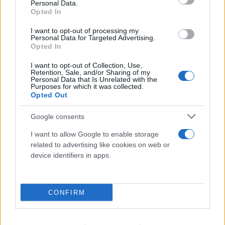
Personal Data.
Opted In
I want to opt-out of processing my
Personal Data for Targeted Advertising.
Opted In
I want to opt-out of Collection, Use,
Retention, Sale, and/or Sharing of my
Personal Data that Is Unrelated with the
Purposes for which it was collected.
Opted Out
Google consents
I want to allow Google to enable storage
Τρομερή στιγμή αλληλεγγύης: Λουόμενοι στήνουν
related to advertising like cookies on web or
ανθρώπινη αλυσίδα για να βρουν 2χρονο που
device identifiers in apps.
χάθηκε
06.08.2026
ΜΑΡΊΑ ΚΑΤΡΙΝΆΚΗ
CONFIRM