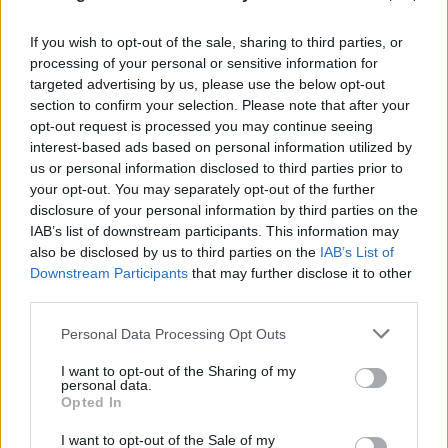
If you wish to opt-out of the sale, sharing to third parties, or
processing of your personal or sensitive information for
targeted advertising by us, please use the below opt-out
section to confirm your selection. Please note that after your
opt-out request is processed you may continue seeing
interest-based ads based on personal information utilized by
us or personal information disclosed to third parties prior to
your opt-out. You may separately opt-out of the further
disclosure of your personal information by third parties on the
IAB’s list of downstream participants. This information may
also be disclosed by us to third parties on the
IAB’s List of
Downstream Participants
that may further disclose it to other
third parties.
Ναύπλιο: Προφυλακιστέοι οι δύο Ινδοί για τη
Please note that this website/app uses one or more Google
Personal Data Processing Opt Outs
δολοφονία του ψυχολόγου
services and may gather and store information including but
not limited to your visit or usage behaviour. You may click to
I want to opt-out of the Sharing of my
06.08.2026
personal data.
grant or deny consent to Google and its third-party tags to
Opted In
use your data for below specified purposes in below Google
consent section.
I want to opt-out of the Sale of my