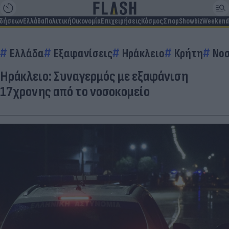
ιδήσεων
Ελλάδα
Πολιτική
Οικονομία
Επιχειρήσεις
Κόσμος
Σπορ
Showbiz
Weekend
Ελλάδα
Εξαφανίσεις
Ηράκλειο
Κρήτη
Νο
Ηράκλειο: Συναγερμός με εξαφάνιση
17χρονης από το νοσοκομείο