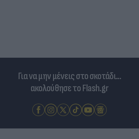
Δέκα εκατομμύρια followers δεν κάνουν λάθος-
Ντιλέτα Λεότα με μαγιό έγινε ξανά viral (photos
Για να μην μένεις στο σκοτάδι...
ακολούθησε το Flash.gr