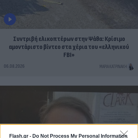
Συντριβή ελικοπτέρων στην Ψάθα: Κρίσιμο
αμοντάριστο βίντεο στα χέρια του «ελληνικού
FBI»
06.08.2026
ΜΑΡΊΑ ΚΑΤΡΙΝΆΚΗ
Flash.gr -
Do Not Process My Personal Information