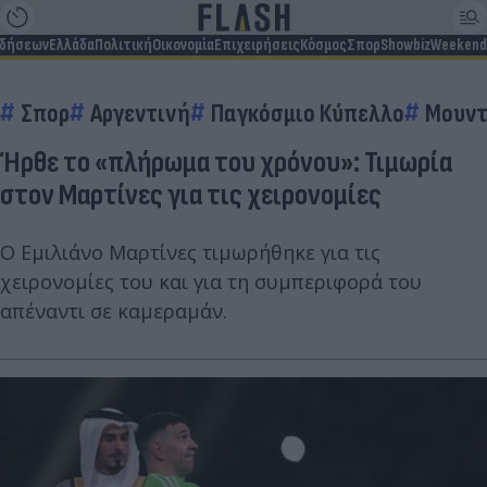
ιδήσεων
Ελλάδα
Πολιτική
Οικονομία
Επιχειρήσεις
Κόσμος
Σπορ
Showbiz
Weekend
Σπορ
Αργεντινή
Παγκόσμιο Κύπελλο
Μουντ
Ήρθε το «πλήρωμα του χρόνου»: Τιμωρία
στον Μαρτίνες για τις χειρονομίες
Ο Εμιλιάνο Μαρτίνες τιμωρήθηκε για τις
χειρονομίες του και για τη συμπεριφορά του
απέναντι σε καμεραμάν.