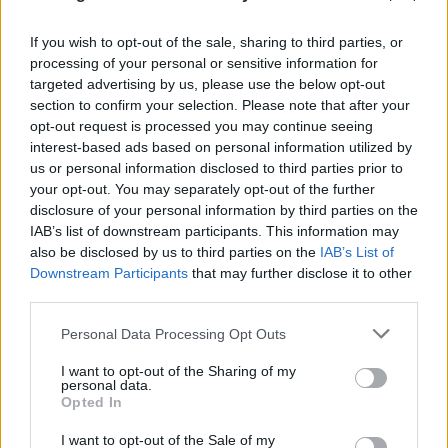
If you wish to opt-out of the sale, sharing to third parties, or
processing of your personal or sensitive information for
targeted advertising by us, please use the below opt-out
section to confirm your selection. Please note that after your
opt-out request is processed you may continue seeing
interest-based ads based on personal information utilized by
us or personal information disclosed to third parties prior to
your opt-out. You may separately opt-out of the further
disclosure of your personal information by third parties on the
IAB’s list of downstream participants. This information may
also be disclosed by us to third parties on the
IAB’s List of
Downstream Participants
that may further disclose it to other
Κυψέλη: «Αφιέρωσε τη ζωή της σε όσους είχαν
third parties.
ανάγκη», για πρώτη φορά μιλά η οικογένεια της
Please note that this website/app uses one or more Google
Personal Data Processing Opt Outs
Βρετανίδας
services and may gather and store information including but
not limited to your visit or usage behaviour. You may click to
I want to opt-out of the Sharing of my
06.08.2026
ΜΑΡΊΑ ΚΑΤΡΙΝΆΚΗ
personal data.
grant or deny consent to Google and its third-party tags to
Opted In
use your data for below specified purposes in below Google
consent section.
I want to opt-out of the Sale of my