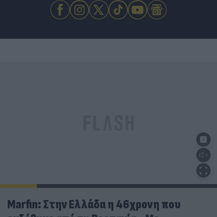
Marfin: Στην Ελλάδα η 46χρονη που