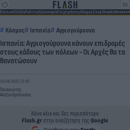
ιδήσεων
Ελλάδα
Πολιτική
Οικονομία
Επιχειρήσεις
Κόσμος
Σπορ
Showbiz
Weekend
Κόσμος
Ισπανία
Αγριογούρουνα
Ισπανία: Αγριογούρουνα κάνουν επιδρομές
στους κάδους των πόλεων - Οι Αρχές θα τα
θανατώσουν
18.08.2022 12:38
Παναγιώτης
Αλεξανδρόπουλος
Κάνε κλικ και δες περισσότερο
Flash.gr
στην αναζήτηση της
Google