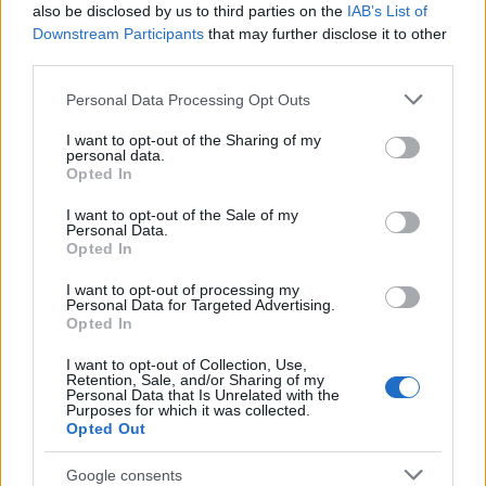
από ένα αγριογούρουνο στο θέρετρο Καντάκες, στα
also be disclosed by us to third parties on the
IAB’s List of
Downstream Participants
that may further disclose it to other
βορειοανατολικά της Βαρκελώνης.
third parties.
Please note that this website/app uses one or more Google
Μόνο πέρυσι στη Βαρκελώνη αναφέρθηκαν 1.200
Personal Data Processing Opt Outs
services and may gather and store information including but
συμβάντα με αγριογούρουνα.
not limited to your visit or usage behaviour. You may click to
I want to opt-out of the Sharing of my
personal data.
grant or deny consent to Google and its third-party tags to
Opted In
use your data for below specified purposes in below Google
Ακόμη και η Κολομβιανή ποπ σταρ Σακίρα είπε ότι
consent section.
I want to opt-out of the Sale of my
τα ζώα επιτέθηκαν στην ίδια και τον γιο της, ενώ
Personal Data.
Opted In
έκαναν περίπατο σε ένα πάρκο.
I want to opt-out of processing my
Personal Data for Targeted Advertising.
Κτηνίατρος στη Βαρκελώνη: Σε κανέναν δεν
Opted In
αρέσει αυτό, αλλά πρέπει να αντιμετωπιστεί
I want to opt-out of Collection, Use,
Retention, Sale, and/or Sharing of my
το πρόβλημα
Personal Data that Is Unrelated with the
Purposes for which it was collected.
Opted Out
«Σε κανέναν κτηνίατρο δεν αρέσει να σκοτώνει
Google consents
ζώα», είπε ο Κάρλες Κονεχέρο, ο κτηνίατρος που