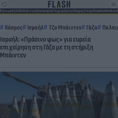
ιδήσεων
Ελλάδα
Πολιτική
Οικονομία
Επιχειρήσεις
Κόσμος
Σπορ
Showbiz
Weekend
Κόσμος
Ισραήλ
Τζο Μπάιντεν
Γάζα
Παλαι
Ισραήλ: «Πράσινο φως» για ευρεία
επιχείρηση στη Γάζα με τη στήριξη
Μπάιντεν