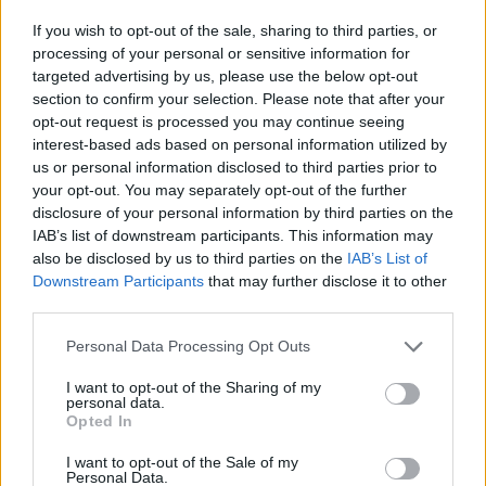
«Η άλλη πλευρά ευθύνεται για την έκρηξη στο
νοσοκομείο»
If you wish to opt-out of the sale, sharing to third parties, or
processing of your personal or sensitive information for
targeted advertising by us, please use the below opt-out
Αξίζει να αναφερθεί ότι ο πρόεδρος των Ηνωμένων
section to confirm your selection. Please note that after your
Πολιτειών δήλωσε στο πλευρό του Ισραηλινού
opt-out request is processed you may continue seeing
πρωθυπουργού Μπενιαμίν Νετανιάχου ότι
interest-based ads based on personal information utilized by
us or personal information disclosed to third parties prior to
φαίνεται πως η «άλλη πλευρά» φέρει την ευθύνη
your opt-out. You may separately opt-out of the further
για την
έκρηξη στο νοσοκομείο της Γάζας
.
disclosure of your personal information by third parties on the
IAB’s list of downstream participants. This information may
also be disclosed by us to third parties on the
IAB’s List of
«Είμαι θλιμμένος και σοκαρισμένος για την έκρηξη
Downstream Participants
that may further disclose it to other
στο νοσοκομείο της
Γάζας.
Και με βάση αυτά που
third parties.
είδα, φαίνεται ότι αυτό πραγματοποιήθηκε από την
Please note that this website/app uses one or more Google
Personal Data Processing Opt Outs
αντίπαλη πλευρά», δήλωσε ο Μπάιντεν
services and may gather and store information including but
προσθέτοντας ότι η Ουάσινγκτον θα προσφέρει
not limited to your visit or usage behaviour. You may click to
I want to opt-out of the Sharing of my
personal data.
ό,τι χρειάζεται στο Ισραήλ ώστε να αμυνθεί
grant or deny consent to Google and its third-party tags to
Opted In
use your data for below specified purposes in below Google
απέναντι στην οργάνωση
Χαμάς.
consent section.
I want to opt-out of the Sale of my
Personal Data.