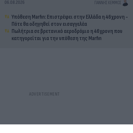
06.08.2026
ΓΙΆΝΝΗΣ ΚΈΜΜΟΣ
Υπόθεση Marfin: Επιστρέφει στην Ελλάδα η 46χρονη -
Πότε θα οδηγηθεί στον εισαγγελέα
Πωλήτρια σε βρετανικό αεροδρόμιο η 46χρονη που
κατηγορείται για την υπόθεση της Marfin