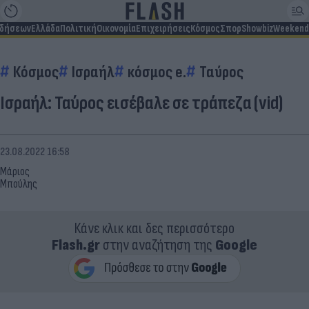
ιδήσεων
Ελλάδα
Πολιτική
Οικονομία
Επιχειρήσεις
Κόσμος
Σπορ
Showbiz
Weekend
Κόσμος
Ισραήλ
κόσμος e.
Ταύρος
Ισραήλ: Ταύρος εισέβαλε σε τράπεζα (vid)
23.08.2022 16:58
Μάριος
Μπούλης
Κάνε κλικ και δες περισσότερο
Flash.gr
στην αναζήτηση της
Google