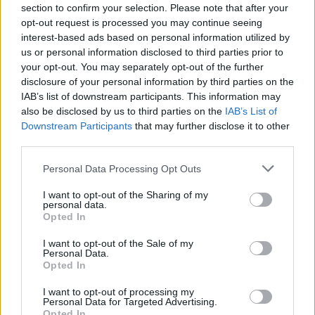
section to confirm your selection. Please note that after your
τον χώρο, μιας και παρέμεινε εκεί για σχεδόν μισή
opt-out request is processed you may continue seeing
ώρα, κάνοντας βόλτες σε όλο το χώρο της
interest-based ads based on personal information utilized by
τράπεζας, μέχρι να έρθει ο ιδιοκτήτης του, αλλά
us or personal information disclosed to third parties prior to
your opt-out. You may separately opt-out of the further
και κτηνίατρος που είχε κληθεί για το περιστατικό.
disclosure of your personal information by third parties on the
IAB’s list of downstream participants. This information may
also be disclosed by us to third parties on the
IAB’s List of
Downstream Participants
that may further disclose it to other
third parties.
Please note that this website/app uses one or more Google
Personal Data Processing Opt Outs
services and may gather and store information including but
not limited to your visit or usage behaviour. You may click to
I want to opt-out of the Sharing of my
personal data.
grant or deny consent to Google and its third-party tags to
Opted In
use your data for below specified purposes in below Google
consent section.
I want to opt-out of the Sale of my
Personal Data.
Opted In
I want to opt-out of processing my
Personal Data for Targeted Advertising.
Opted In