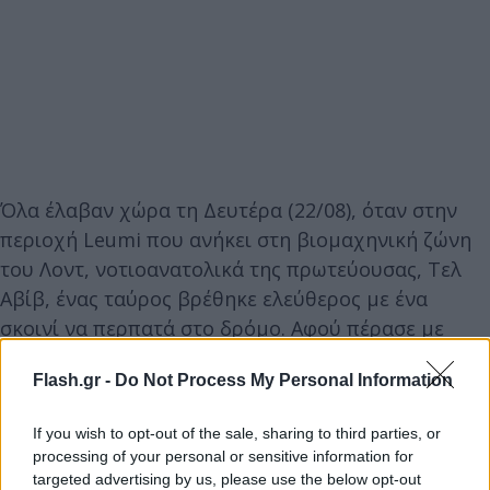
Όλα έλαβαν χώρα τη Δευτέρα (22/08), όταν στην
περιοχή Leumi που ανήκει στη βιομαχηνική ζώνη
του Λοντ, νοτιοανατολικά της πρωτεύουσας, Τελ
Αβίβ, ένας ταύρος βρέθηκε ελεύθερος με ένα
σκοινί να περπατά στο δρόμο. Αφού πέρασε με
ορμή τα παρκαρισμένα αυτοκίνητα, εισέβαλε στο
Flash.gr -
Do Not Process My Personal Information
χώρο της τράπεζας, προκαλώντας πανικό σε όσους
βρίσκονται την ίδια ώρα στο χώρο.
If you wish to opt-out of the sale, sharing to third parties, or
processing of your personal or sensitive information for
Μάλιστα, ο ταύρος φάνηκε να έχει ενδιαφέρον για
targeted advertising by us, please use the below opt-out