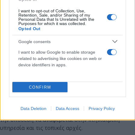
I want to opt-out of Collection, Use,
Retention, Sale, and/or Sharing of my
Personal Data that Is Unrelated with the
Purposes for which it was collected.
Opted Out
Google consents
I want to allow Google to enable storage
related to advertising like cookies on web or
device identifiers in apps.
CONFIRM
«Δεν υπήρξαν θύματα και δεν προκλήθηκαν
Data Deletion
Data Access
Privacy Policy
ζημιές», υποστήριξε εκπρόσωπος της τράπεζας, με
την υπόθεση να αναφέρεται στην κτηνιατρική
υπηρεσία και τις τοπικές αρχές.