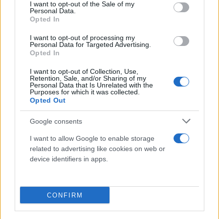
consent section.
I want to opt-out of the Sale of my
Personal Data.
כלי טיס של צה”ל חיסל הלילה את ג’ואד אבו שמאלה, שר
Opted In
הכלכלה של ארגון הטרור חמאס. כחלק מתפקידו ניהל את
I want to opt-out of processing my
הכספים בארגון וייעד את הכספים למימון והכוונת טרור
Personal Data for Targeted Advertising.
בפנים הרצועה ומחוצה לה >>
Opted In
I want to opt-out of Collection, Use,
— דובר צה״ל דניאל הגרי – Daniel Hagari
Retention, Sale, and/or Sharing of my
Personal Data that Is Unrelated with the
(@IDFSpokesperson)
October 10, 2023
Purposes for which it was collected.
Opted Out
Google consents
I want to allow Google to enable storage
related to advertising like cookies on web or
device identifiers in apps.
CONFIRM