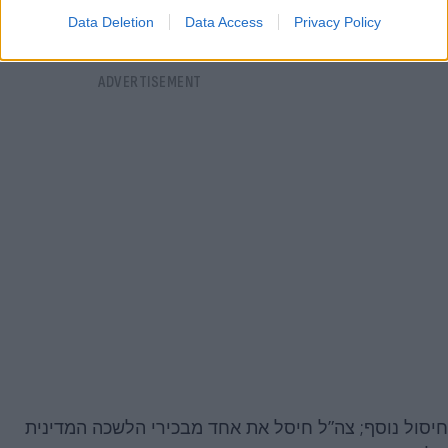
Data Deletion
Data Access
Privacy Policy
חיסול נוסף; צה”ל חיסל את אחד מבכירי הלשכה המדינית