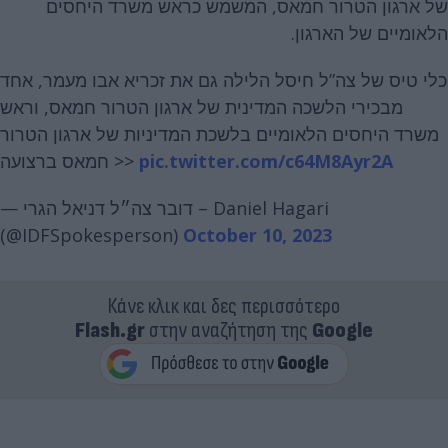
של ארגון הטרור חמאס, המשמש כראש משרד היחסים
הלאומיים של הארגון.
כלי טיס של צה”ל חיסל הלילה גם את זכריא אבו מעמר, אחד
מבכירי הלשכה המדינית של ארגון הטרור חמאס, וראש
משרד היחסים הלאומיים בלשכת המדיניות של ארגון הטרור
חמאס ברצועה >>
pic.twitter.com/c64M8Ayr2A
— דובר צה״ל דניאל הגרי – Daniel Hagari
(@IDFSpokesperson)
October 10, 2023
Κάνε κλικ και δες περισσότερο
Flash.gr
στην αναζήτηση της
Google