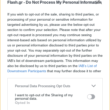
Flash.gr -
Do Not Process My Personal Information
If you wish to opt-out of the sale, sharing to third parties, or
processing of your personal or sensitive information for
targeted advertising by us, please use the below opt-out
section to confirm your selection. Please note that after your
opt-out request is processed you may continue seeing
interest-based ads based on personal information utilized by
us or personal information disclosed to third parties prior to
your opt-out. You may separately opt-out of the further
disclosure of your personal information by third parties on the
IAB’s list of downstream participants. This information may
also be disclosed by us to third parties on the
IAB’s List of
Downstream Participants
that may further disclose it to other
Σύμφωνα με τον Hagari και ο δεύτερος
third parties.
αξιωματούχος της Χαμάς σκοτώθηκε στους
Please note that this website/app uses one or more Google
Personal Data Processing Opt Outs
βραδινούς αεροπορικούς βομβαρδισμούς του IDF.
services and may gather and store information including but
not limited to your visit or usage behaviour. You may click to
I want to opt-out of the Sharing of my
personal data.
grant or deny consent to Google and its third-party tags to
צה”ל חיסל הלילה את שר הכלכלה של ארגון הטרור חמאס.
Opted In
use your data for below specified purposes in below Google