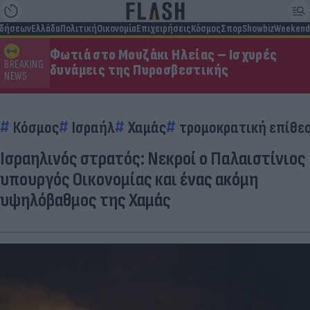
ιδήσεων
Ελλάδα
Πολιτική
Οικονομία
Επιχειρήσεις
Κόσμος
Σπορ
Showbiz
Weekend
Φωτιά στο Μουζάκι Ηλείας – Ισχυρές
BREAKING
δυνάμεις της Πυροσβεστικής
NEWS
Κόσμος
Ισραήλ
Χαμάς
τρομοκρατική επίθε
Ισραηλινός στρατός: Νεκροί ο Παλαιστίνιος
υπουργός Οικονομίας και ένας ακόμη
υψηλόβαθμος της Χαμάς