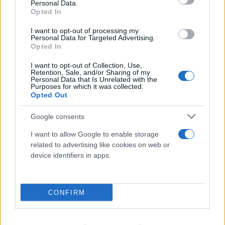
Personal Data.
Opted In
Εντυπωσιακές εικόνες: Οι κρυφές γαλάζιες
I want to opt-out of processing my
Personal Data for Targeted Advertising.
λίμνες της Βόρειας Εύβοιας στα παλιά ορυχεία
Opted In
07.08.2026
I want to opt-out of Collection, Use,
Retention, Sale, and/or Sharing of my
Personal Data that Is Unrelated with the
Purposes for which it was collected.
Opted Out
Google consents
I want to allow Google to enable storage
related to advertising like cookies on web or
device identifiers in apps.
CONFIRM
Πλημμυρίζουν τα λιμάνια από ταξιδιώτες: Στο
100% η πληρότητα σε πολλά δρομολόγια για τις