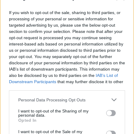
If you wish to opt-out of the sale, sharing to third parties, or
processing of your personal or sensitive information for
targeted advertising by us, please use the below opt-out
section to confirm your selection. Please note that after your
«Μετωπική» Ιταλίας-Ισπανίας για Σένγκεν: «Δεν
opt-out request is processed you may continue seeing
δεχόμαστε επιβολές από το εξωτερικό ή
interest-based ads based on personal information utilized by
us or personal information disclosed to third parties prior to
τελεσίγραφα»
your opt-out. You may separately opt-out of the further
07.08.2026
disclosure of your personal information by third parties on the
IAB’s list of downstream participants. This information may
also be disclosed by us to third parties on the
IAB’s List of
Downstream Participants
that may further disclose it to other
third parties.
Please note that this website/app uses one or more Google
Personal Data Processing Opt Outs
services and may gather and store information including but
not limited to your visit or usage behaviour. You may click to
I want to opt-out of the Sharing of my
personal data.
grant or deny consent to Google and its third-party tags to
Opted In
use your data for below specified purposes in below Google
consent section.
I want to opt-out of the Sale of my