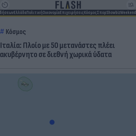
ιδήσεων
Ελλάδα
Πολιτική
Οικονομία
Επιχειρήσεις
Κόσμος
Σπορ
Showbiz
Weekend
Κόσμος
Ιταλία: Πλοίο με 50 μετανάστες πλέει
ακυβέρνητο σε διεθνή χωρικά ύδατα