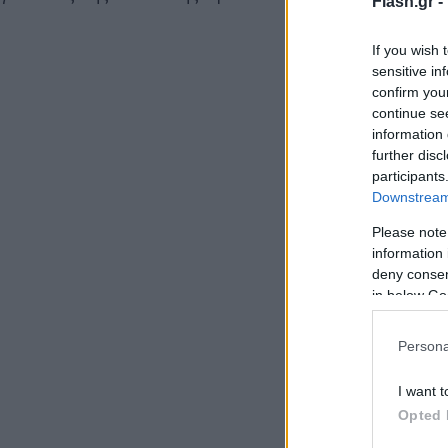
Flash.gr -
If you wish 
sensitive in
confirm you
continue se
information 
further disc
participants
Downstream 
Please note
information 
deny consent
in below Go
Persona
I want t
Opted 