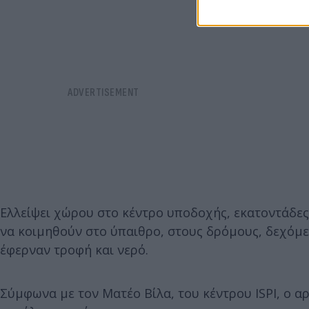
Ελλείψει χώρου στο κέντρο υποδοχής, εκατοντάδες
να κοιμηθούν στο ύπαιθρο, στους δρόμους, δεχόμε
έφερναν τροφή και νερό.
Σύμφωνα με τον Ματέο Βίλα, του κέντρου ISPI, ο 