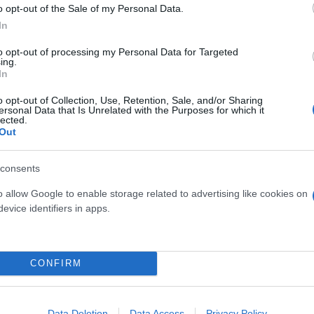
o opt-out of the Sale of my Personal Data.
In
to opt-out of processing my Personal Data for Targeted
ing.
In
o opt-out of Collection, Use, Retention, Sale, and/or Sharing
ersonal Data that Is Unrelated with the Purposes for which it
lected.
Out
διανομής του φαγητού, με εκνευρισμό και εντάσεις ε
 μείνει μια μόνον ελπίδα: να μην μας αφήσουν μόν
consents
 όσα συμβαίνουν τις ημέρες αυτές απαιτούν μια πι
o allow Google to enable storage related to advertising like cookies on
ήλωσε ο δήμαρχος της Λαμπεντούζα Φιλίπο Μανίνο.
evice identifiers in apps.
 στεγάσει λιγότερα από 400 άτομα, είχε κατακλυσθε
CONFIRM
ται στο ύπαιθρο, σε αυτοσχέδια κρεβάτια σκεπασμέ
Data Deletion
Data Access
Privacy Policy