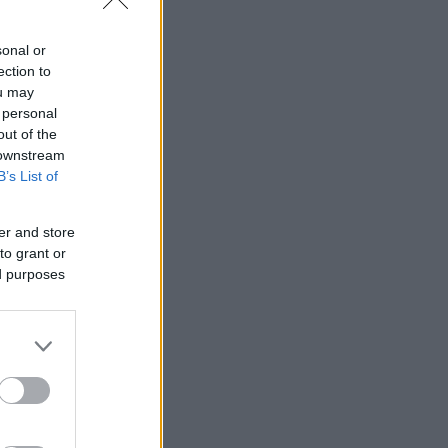
sonal or
ection to
ou may
 personal
out of the
 downstream
B’s List of
er and store
to grant or
ed purposes