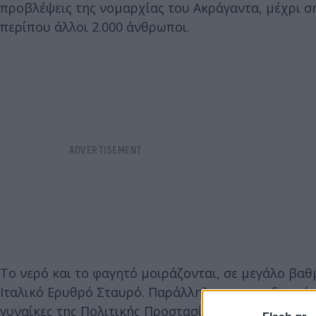
προβλέψεις της νομαρχίας του Ακράγαντα, μέχρι σή
περίπου άλλοι 2.000 άνθρωποι.
Το νερό και το φαγητό μοιράζονται, σε μεγάλο βα
Ιταλικό Ερυθρό Σταυρό. Παράλληλα, για την διαχεί
γυναίκες της Πολιτικής Προστασίας, των καραμπινι