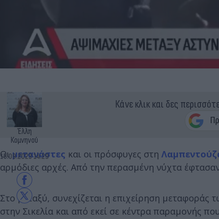
Κάνε κλικ και δες περισσότ
Έλλη
Κομνηνού
Οι
μετανάστες
και οι πρόσφυγες στη
Λαμπεντούζ
15.09.2023 14:29
αρμόδιες αρχές. Από την περασμένη νύχτα έφτασαν
Στο μεταξύ, συνεχίζεται η επιχείρηση μεταφοράς 
στην Σικελία και από εκεί σε κέντρα παραμονής που