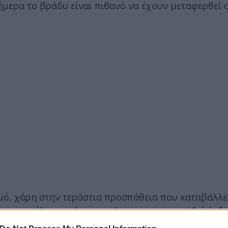
μερα το βράδυ είναι πιθανό να έχουν μεταφερθεί σ
θμό, χάρη στην τεράστια προσπάθεια που καταβάλλε
ριση της όλης κατάστασης έχουν κινητοποιηθεί άνδρ
έρων και της αστυνομίας.