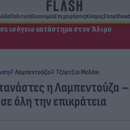
λάδα
Πολιτική
Οικονομία
Επιχειρήσεις
Κόσμος
Σπορ
Showb
 σε ισόγειο κατάστημα στον Άλιμο
ωση
Λαμπεντούζα
Τζόρτζια Μελόνι
ετανάστες η Λαμπεντούζα –
σε όλη την επικράτεια