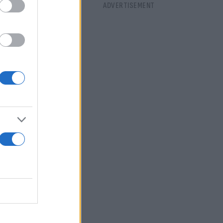
ξαιτίας και
ους. Δώσαμε
ο
ί. Ανδρες,
νοι με