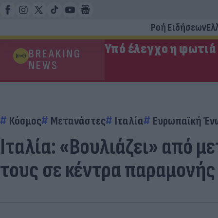
Ροή Ειδήσεων
Ελ
Υπό έλεγχο η φωτιά
BREAKING
NEWS
Κόσμος
Μετανάστες
Ιταλία
Ευρωπαϊκή Έν
Ιταλία: «Βουλιάζει» από μ
τους σε κέντρα παραμονής 