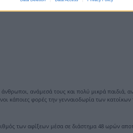
 άνθρωποι, ανάμεσά τους και πολύ μικρά παιδιά, 
νοι κάποιες φορές την γενναιοδωρία των κατοίκων
αριθμός των αφίξεων μέσα σε διάστημα 48 ωρών απο