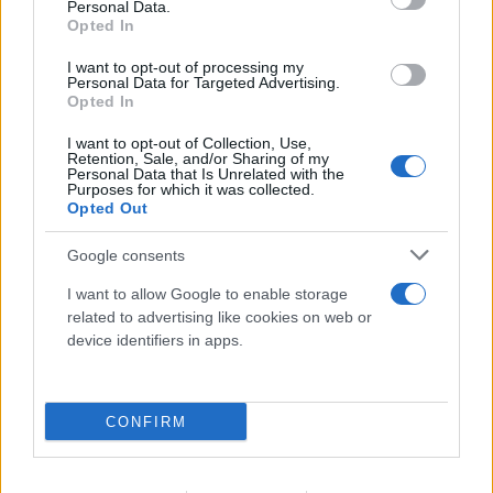
Personal Data.
Opted In
I want to opt-out of processing my
Personal Data for Targeted Advertising.
Opted In
Τρομερή στιγμή αλληλεγγύης: Λουόμενοι στήνουν
I want to opt-out of Collection, Use,
ανθρώπινη αλυσίδα για να βρουν 2χρονο που
Retention, Sale, and/or Sharing of my
Personal Data that Is Unrelated with the
χάθηκε
Purposes for which it was collected.
Opted Out
06.08.2026
ΜΑΡΊΑ ΚΑΤΡΙΝΆΚΗ
Google consents
I want to allow Google to enable storage
related to advertising like cookies on web or
device identifiers in apps.
CONFIRM