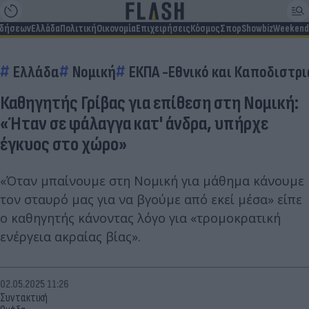
ιδήσεων
Ελλάδα
Πολιτική
Οικονομία
Επιχειρήσεις
Κόσμος
Σπορ
Showbiz
Weekend
Ελλάδα
Νομική
ΕΚΠΑ -Εθνικό και Καποδιστρ
Καθηγητής Γρίβας για επίθεση στη Νομική:
«Ήταν σε φάλαγγα κατ' άνδρα, υπήρχε
έγκυος στο χώρο»
«Όταν μπαίνουμε στη Νομική για μάθημα κάνουμε
τον σταυρό μας για να βγούμε από εκεί μέσα» είπε
ο καθηγητής κάνοντας λόγο για «τρομοκρατική
ενέργεια ακραίας βίας».
02.05.2025 11:26
Συντακτική