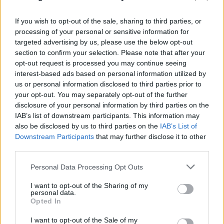
If you wish to opt-out of the sale, sharing to third parties, or
processing of your personal or sensitive information for
targeted advertising by us, please use the below opt-out
section to confirm your selection. Please note that after your
opt-out request is processed you may continue seeing
interest-based ads based on personal information utilized by
Ναύπλιο: Προφυλακιστέοι οι δύο Ινδοί για τη
us or personal information disclosed to third parties prior to
δολοφονία του ψυχολόγου
your opt-out. You may separately opt-out of the further
disclosure of your personal information by third parties on the
06.08.2026
IAB’s list of downstream participants. This information may
also be disclosed by us to third parties on the
IAB’s List of
Downstream Participants
that may further disclose it to other
third parties.
Please note that this website/app uses one or more Google
Personal Data Processing Opt Outs
services and may gather and store information including but
not limited to your visit or usage behaviour. You may click to
I want to opt-out of the Sharing of my
personal data.
grant or deny consent to Google and its third-party tags to
Opted In
use your data for below specified purposes in below Google
consent section.
I want to opt-out of the Sale of my