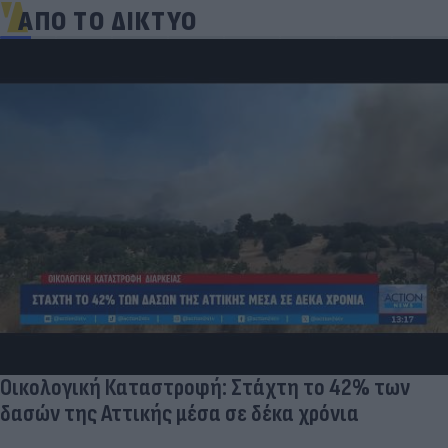
ΑΠΟ ΤΟ ΔΙΚΤΥΟ
Δέκα εκατομμύρια followers δεν κάνουν λάθος
Ντιλέτα Λεότα με μαγιό έγινε ξανά viral (phot