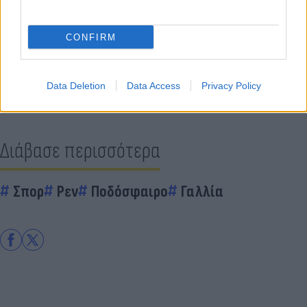
Κάνε κλικ και δες περισσότερο
Flash.gr
στην αναζήτηση της
Google
CONFIRM
Data Deletion
Data Access
Privacy Policy
Διάβασε περισσότερα
Σπορ
Ρεν
Ποδόσφαιρο
Γαλλία