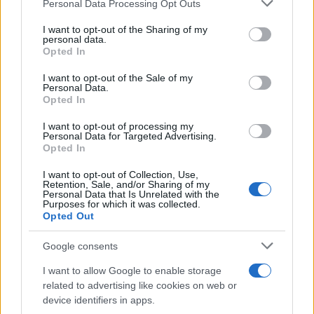
Please note that this website/app uses one or more Google
Personal Data Processing Opt Outs
services and may gather and store information including but
not limited to your visit or usage behaviour. You may click to
I want to opt-out of the Sharing of my
personal data.
grant or deny consent to Google and its third-party tags to
Opted In
use your data for below specified purposes in below Google
consent section.
I want to opt-out of the Sale of my
Personal Data.
Opted In
I want to opt-out of processing my
Personal Data for Targeted Advertising.
Opted In
I want to opt-out of Collection, Use,
Retention, Sale, and/or Sharing of my
Personal Data that Is Unrelated with the
🏁 C'est terminé au Moustoir.
Purposes for which it was collected.
Opted Out
Les Rouge et Noir s'inclinent.
#FCLSRFC
2-1
Google consents
pic.twitter.com/jdYwHxP9TH
I want to allow Google to enable storage
— Stade Rennais F.C. (@staderennais)
October 22, 2023
related to advertising like cookies on web or
device identifiers in apps.