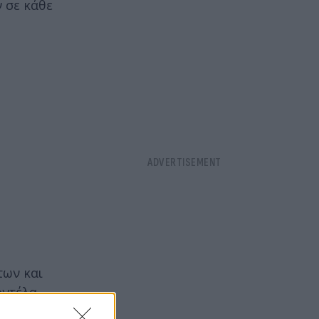
 σε κάθε
των και
οντέλα
εσμα της