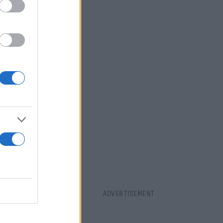
antic
ασίλειο,
μέσα στις
ας
ς για κάθε
ένα κεντρικό
μόζει τις
ά κάθε