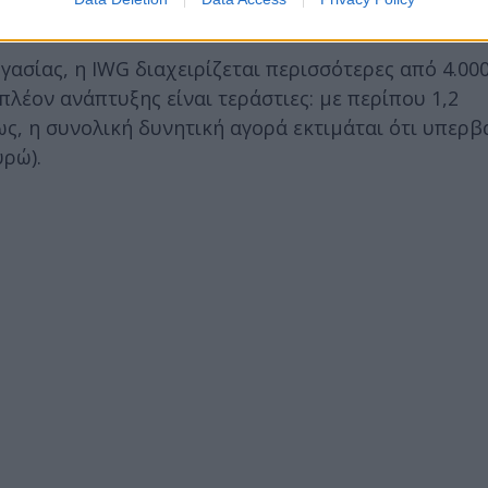
γασίας, η IWG διαχειρίζεται περισσότερες από 4.00
πλέον ανάπτυξης είναι τεράστιες: με περίπου 1,2
, η συνολική δυνητική αγορά εκτιμάται ότι υπερβα
υρώ).