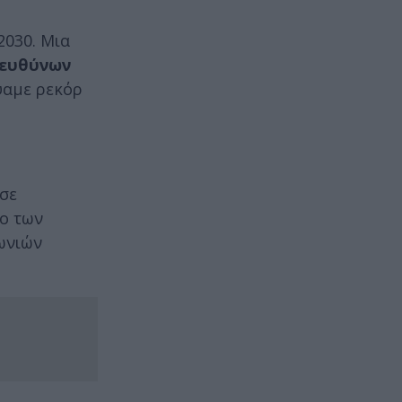
2030. Μια
ιευθύνων
ψαμε ρεκόρ
σε
δο των
ωνιών