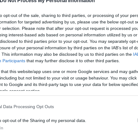
Do Not Process My Personal Information
ιλέγοντας να συνεργαστούν με την κορυφαία ψηφια
χαρτοφυλακίου της, που περιλαμβάνει 18 επωνυμίε
to opt-out of the sale, sharing to third parties, or processing of your per
αθώς και με τη σύναψη νεότερων συνεργασιών, όπω
formation for targeted advertising by us, please use the below opt-out s
r selection. Please note that after your opt-out request is processed y
 παγκοσμίως, η IWG διαθέτει μια γκάμα λύσεων για 
eing interest-based ads based on personal information utilized by us or
disclosed to third parties prior to your opt-out. You may separately opt-
losure of your personal information by third parties on the IAB’s list of
. This information may also be disclosed by us to third parties on the
IA
σκευαστές ακινήτων, μετατρέποντας παραδοσιακούς
Participants
that may further disclose it to other third parties.
νταποκρίνονται στις σύγχρονες ανάγκες των εργαζ
 that this website/app uses one or more Google services and may gath
χειρηματικούς της εταίρους. Η πλειονότητα των ν
including but not limited to your visit or usage behaviour. You may click 
ρές πόλεις-δορυφόρους και κωμοπόλεις.
 to Google and its third-party tags to use your data for below specifi
ogle consent section.
l Data Processing Opt Outs
o opt-out of the Sharing of my personal data.
In