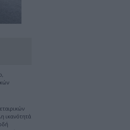
ο,
ικών
εταιρικών
λη ικανότητά
ερδή