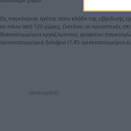
Ως παγκόσμιος ηγέτης στον κλάδο της υβριδικής ερ
σε πάνω από 120 χώρες. Ωστόσο, οι προοπτικές επι
δισεκατομμύρια εργαζόμενους γραφείου παγκοσμίως
τρισεκατομμύρια δολάρια (1,85 τρισεκατομμύρια ε