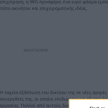
επιχείρηση, η IWG προσφέρει ένα ευρύ φάσμα εμ
τύπο ακινήτου και επιχειρηματικής ιδέας.
Η ταχεία εξάπλωση του δικτύου της σε νέες αγορές
συνεργάτες της, οι οποίοι επιδιώκουν να αξιοποιή
εργασίας. Πολλοί από αυτούς διαθέτουν ανεκμετάλ