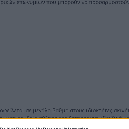
πορικών επωνυμιών που μπορούν να προσαρμοστούν
 οφείλεται σε μεγάλο βαθμό στους ιδιοκτήτες ακινή
σουν τη ραγδαία αύξηση της ζήτησης για υβριδικά μ
λευτους ή κενούς επαγγελματικούς χώρους, αποτέλ