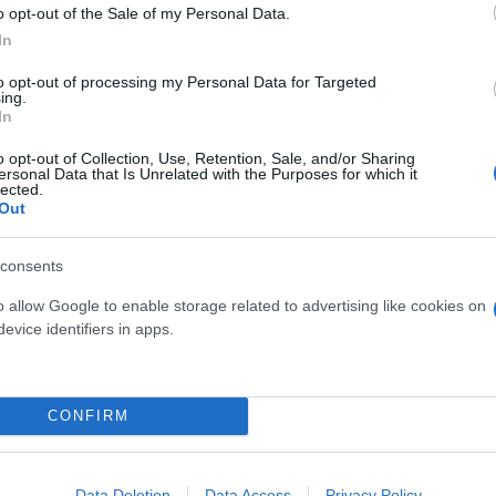
o opt-out of the Sale of my Personal Data.
In
to opt-out of processing my Personal Data for Targeted
ing.
In
o opt-out of Collection, Use, Retention, Sale, and/or Sharing
ersonal Data that Is Unrelated with the Purposes for which it
10.000 κατοίκων, όπως οι Destin (Φλόριντα), Willim
lected.
Out
stle Donington, Evesham και Kettering στο Ηνωμένο Β
WG. Ο Όμιλος επεκτείνει στρατηγικά το δίκτυό του 
consents
o allow Google to enable storage related to advertising like cookies on
evice identifiers in apps.
ιλιάδες τοποθεσίες σε κάθε ζώνη ώρας, αξιοποιώντ
, η IWG προσφέρει λύσεις ευέλικτων χώρων εργασία
ιο σε περιφερειακό επιχειρηματικό πάρκο, είτε για 
CONFIRM
ο σε πολυσύχναστο εμπορικό κέντρο, η IWG προσαρ
ς στους συνεργάτες της να αξιοποιήσουν οικονομικ
Data Deletion
Data Access
Privacy Policy