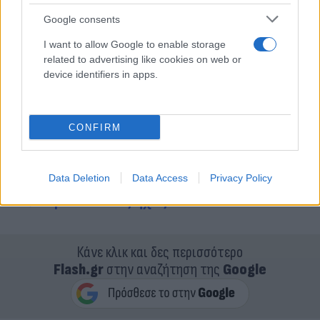
Google consents
I want to allow Google to enable storage
related to advertising like cookies on web or
device identifiers in apps.
CONFIRM
@nikos.androulakis
##pasok
##mazi
##mazimprosta
##fyp
Data Deletion
Data Access
Privacy Policy
♬ πρωτότυπος ήχος - nikos.androulakis
Κάνε κλικ και δες περισσότερο
Flash.gr
στην αναζήτηση της
Google