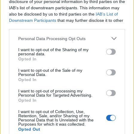
disclosure of your personal information by third parties on the
IAB’s list of downstream participants. This information may
also be disclosed by us to third parties on the
IAB’s List of
Downstream Participants
that may further disclose it to other
third parties.
Please note that this website/app uses one or more Google
Personal Data Processing Opt Outs
services and may gather and store information including but
not limited to your visit or usage behaviour. You may click to
I want to opt-out of the Sharing of my
personal data.
grant or deny consent to Google and its third-party tags to
Opted In
use your data for below specified purposes in below Google
consent section.
I want to opt-out of the Sale of my
Personal Data.
Opted In
I want to opt-out of processing my
Personal Data for Targeted Advertising.
Opted In
I want to opt-out of Collection, Use,
Retention, Sale, and/or Sharing of my
Personal Data that Is Unrelated with the
Purposes for which it was collected.
Opted Out