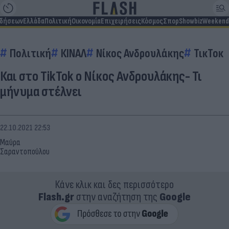
ιδήσεων
Ελλάδα
Πολιτική
Οικονομία
Επιχειρήσεις
Κόσμος
Σπορ
Showbiz
Weekend
Πολιτική
ΚΙΝΑΛ
Νίκος Ανδρουλάκης
ΤικΤοκ
Και στο ΤikTok ο Νίκος Ανδρουλάκης- Τι
μήνυμα στέλνει
22.10.2021 22:53
Μαύρα
Σαραντοπούλου
Κάνε κλικ και δες περισσότερο
Flash.gr
στην αναζήτηση της
Google