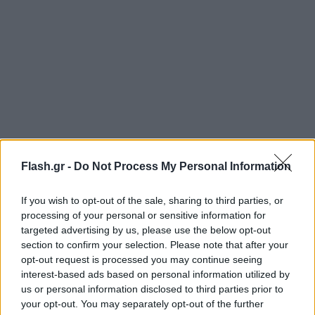
«Μπορεί η νέα γενιά να εμπιστευτεί το Κίνημα
Flash.gr -
Do Not Process My Personal Information
Αλλαγής; Και βέβαια μπορεί. Το πρόβλημα είναι ότι
είναι οι νέοι θεωρούν τους πολιτικούς
If you wish to opt-out of the sale, sharing to third parties, or
επαγγελματίες. Ώρα να το αλλάξουμε.
processing of your personal or sensitive information for
targeted advertising by us, please use the below opt-out
section to confirm your selection. Please note that after your
Δεν θέλουμε πολιτικούς που θα κάθονται 30-40
opt-out request is processed you may continue seeing
χρόνια σε θέσεις εξουσίας, αλλά πολιτικούς με
interest-based ads based on personal information utilized by
us or personal information disclosed to third parties prior to
επάρκεια, γνώσεις και συνέπεια. Αυτό το κόμμα
your opt-out. You may separately opt-out of the further
οραματίζομαι».