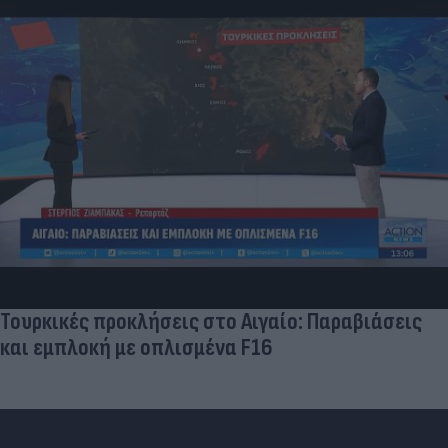
«Στην pole position για Κωνσταντέλια η
Ντόρτμουντ»