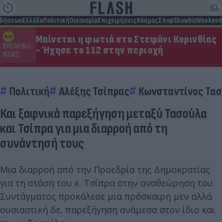
ιδήσεων
Ελλάδα
Πολιτική
Οικονομία
Επιχειρήσεις
Κόσμος
Σπορ
Showbiz
Weekend
Μαίνεται η φωτιά στο Στεφάνι Κορινθίας
BREAKING
- Ήχησε το 112 στην περιοχή
NEWS
Πολιτική
Αλέξης Τσίπρας
Κωνσταντίνος Τα
Και ξαφνικά παρεξήγηση μεταξύ Τασούλα
και Τσίπρα για μια διαρροή από τη
συνάντησή τους
Μια διαρροή από την Προεδρία της Δημοκρατίας
για τη στάση του κ. Τσίπρα στην αναθεώρηση του
Συντάγματος προκάλεσε μια πρόσκαιρη μεν αλλά
ουσιαστική δε, παρεξήγηση ανάμεσα στον ίδιο και