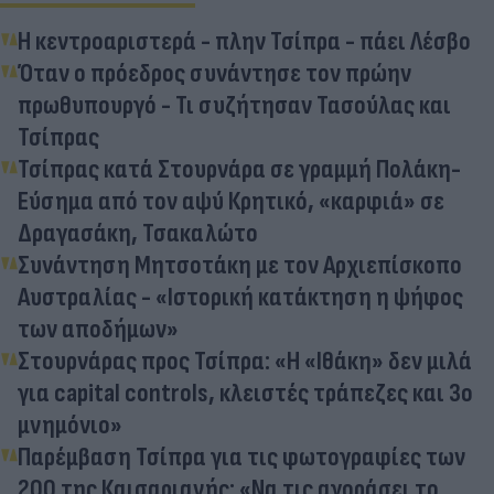
Η κεντροαριστερά - πλην Τσίπρα - πάει Λέσβο
Όταν ο πρόεδρος συνάντησε τον πρώην
πρωθυπουργό - Τι συζήτησαν Τασούλας και
Τσίπρας
Τσίπρας κατά Στουρνάρα σε γραμμή Πολάκη-
Εύσημα από τον αψύ Κρητικό, «καρφιά» σε
Δραγασάκη, Τσακαλώτο
Συνάντηση Μητσοτάκη με τον Αρχιεπίσκοπο
Αυστραλίας - «Ιστορική κατάκτηση η ψήφος
των αποδήμων»
Στουρνάρας προς Τσίπρα: «Η «Ιθάκη» δεν μιλά
για capital controls, κλειστές τράπεζες και 3ο
μνημόνιο»
Παρέμβαση Τσίπρα για τις φωτογραφίες των
200 της Καισαριανής: «Να τις αγοράσει το