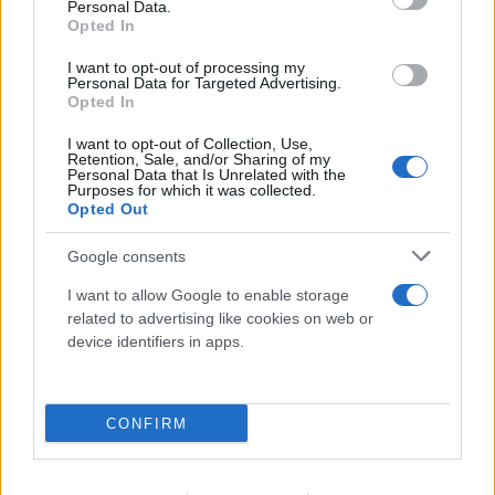
Personal Data.
Opted In
I want to opt-out of processing my
Personal Data for Targeted Advertising.
Opted In
I want to opt-out of Collection, Use,
Retention, Sale, and/or Sharing of my
Personal Data that Is Unrelated with the
Purposes for which it was collected.
Opted Out
Google consents
Το τέλος στελεχών του ΣΚΑΪ: Το χρονικό ενός
προαναγγελθέντος «θανάτου» με σφραγίδα Γιάννη
I want to allow Google to enable storage
related to advertising like cookies on web or
Αλαφούζου
device identifiers in apps.
07.08.2026
ΧΡΊΣΛΑ ΓΕΩΡΓΑΚΟΠΟΎΛΟΥ
CONFIRM