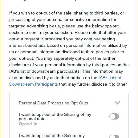
If you wish to opt-out of the sale, sharing to third parties, or
processing of your personal or sensitive information for
targeted advertising by us, please use the below opt-out
Μυστράς: 11 μήνες με αναστολή στον 55χρονο που
section to confirm your selection. Please note that after your
opt-out request is processed you may continue seeing
είχε κρύψει τον πατέρα του στον καταψύκτη
interest-based ads based on personal information utilized by
us or personal information disclosed to third parties prior to
07.08.2026
ΕΛΈΝΗ ΚΑΡΑΘΆΝΟΥ
your opt-out. You may separately opt-out of the further
disclosure of your personal information by third parties on the
IAB’s list of downstream participants. This information may
also be disclosed by us to third parties on the
IAB’s List of
Downstream Participants
that may further disclose it to other
third parties.
Please note that this website/app uses one or more Google
Personal Data Processing Opt Outs
services and may gather and store information including but
not limited to your visit or usage behaviour. You may click to
I want to opt-out of the Sharing of my
personal data.
grant or deny consent to Google and its third-party tags to
Opted In
use your data for below specified purposes in below Google
consent section.
I want to opt-out of the Sale of my