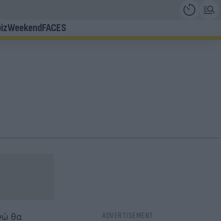
iz
Weekend
FACES
νώ θα