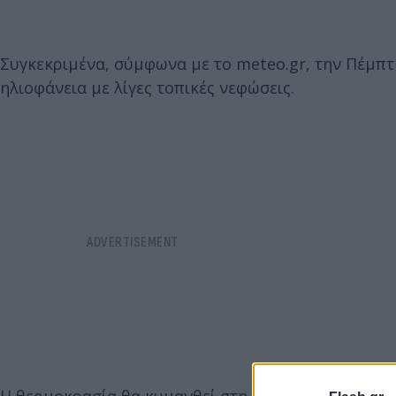
Συγκεκριμένα, σύμφωνα με το meteo.gr, την Πέμπτ
ηλιοφάνεια με λίγες τοπικές νεφώσεις.