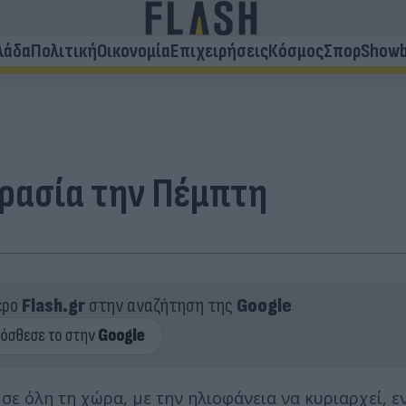
λάδα
Πολιτική
Οικονομία
Επιχειρήσεις
Κόσμος
Σπορ
Showb
κρασία την Πέμπτη
ερο
Flash.gr
στην αναζήτηση της
Google
σε όλη τη χώρα, με την ηλιοφάνεια να κυριαρχεί, ε