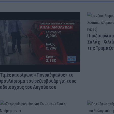
Πανζουρλισμ
Σαλάχ - Χιλι
της Τραμπζον
Τιμές καυσίμων: «Πονοκέφαλος» το
φουλάρισμα του ρεζερβουάρ για τους
αδειούχους του Αυγούστου