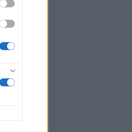
ποφόρ και
διευθύνσεις