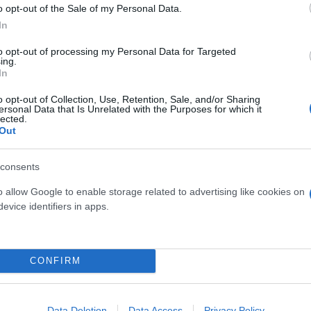
o opt-out of the Sale of my Personal Data.
In
to opt-out of processing my Personal Data for Targeted
ing.
In
o opt-out of Collection, Use, Retention, Sale, and/or Sharing
ersonal Data that Is Unrelated with the Purposes for which it
lected.
Out
 πνέουν από βόρειες διευθύνσεις με εντάσεις 3-4 μ
 κυμανθεί από 20 έως 30 βαθμούς.
consents
o allow Google to enable storage related to advertising like cookies on
evice identifiers in apps.
νεφώσεις. Οι άνεμοι θα πνέουν από νότιες κυρίως 
CONFIRM
ί από 18 έως 27-28 βαθμούς.
Data Deletion
Data Access
Privacy Policy