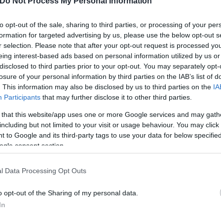
από 9 έως 28 βαθμούς, στην υπόλοιπη Βόρεια Ελλά
Do Not Process My Personal Information
εσσαλία από 14 έως 31, στα υπόλοιπα ηπειρωτικά απ
to opt-out of the sale, sharing to third parties, or processing of your per
ι στα νησιά του Αιγαίου και την Κρήτη από 18 έως 2
formation for targeted advertising by us, please use the below opt-out s
εκάνησα οι μέγιστες θα φτάσουν τοπικά στους 32-3
r selection. Please note that after your opt-out request is processed y
eing interest-based ads based on personal information utilized by us or
disclosed to third parties prior to your opt-out. You may separately opt-
losure of your personal information by third parties on the IAB’s list of
ύνσεις με εντάσεις 5-6 μποφόρ, και πρόσκαιρα τοπι
. This information may also be disclosed by us to third parties on the
IA
θύνσεις με εντάσεις 3-5 μποφόρ και τις μεσημεριαν
Participants
that may further disclose it to other third parties.
 that this website/app uses one or more Google services and may gath
including but not limited to your visit or usage behaviour. You may click 
 to Google and its third-party tags to use your data for below specifi
ogle consent section.
l Data Processing Opt Outs
o opt-out of the Sharing of my personal data.
In