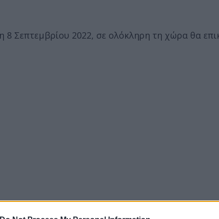
η 8 Σεπτεμβρίου 2022, σε ολόκληρη τη χώρα θα επι