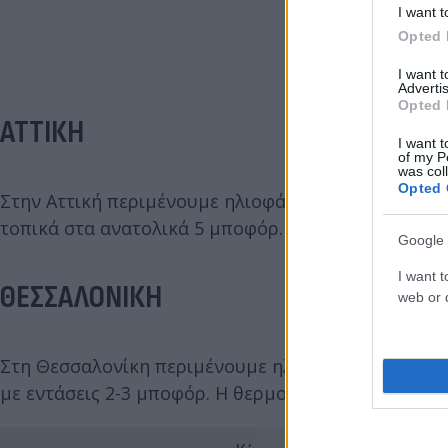
I want t
Opted 
I want 
Advertis
Opted 
ΑΤΤΙΚΗ
I want t
of my P
was col
Opted 
Στην Αττική περιμένουμε ηλιοφάνεια. Οι άνεμοι θα
τοπικά στα ανατολικά 5 μποφόρ. Η θερμοκρασία θα
Google 
I want t
ΘΕΣΣΑΛΟΝΙΚΗ
web or d
Στη Θεσσαλονίκη περιμένουμε ηλιοφάνεια με λίγες 
με εντάσεις 2-3 μποφόρ. Η θερμοκρασία θα κυμανθε