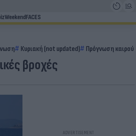
iz
Weekend
FACES
γνωση
Κυριακή (not updated)
Πρόγνωση καιρού
ικές βροχές