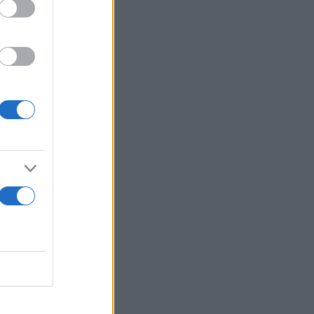
τους 32 με
ότερη.