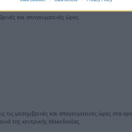
μβρινές και απογευματινές ώρες.
εις τις μεσημβρινές και απογευματινές ώρες στα ορε
εινά της κεντρικής Μακεδονίας.