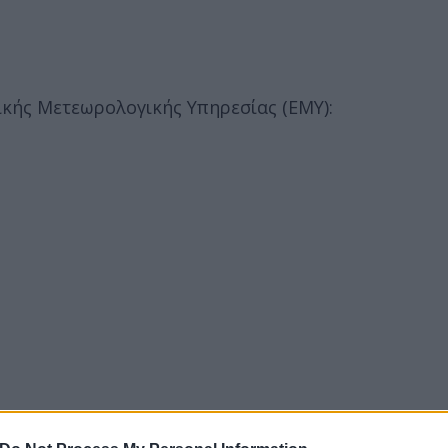
κής Μετεωρολογικής Υπηρεσίας (ΕΜΥ):