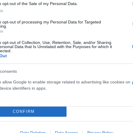
o opt-out of the Sale of my Personal Data.
 και θα φθάσει στα βόρεια και τη νησιωτική χώρα 
In
ε 38 βαθμούς Κελσίου.
to opt-out of processing my Personal Data for Targeted
ing.
In
o opt-out of Collection, Use, Retention, Sale, and/or Sharing
ersonal Data that Is Unrelated with the Purposes for which it
lected.
Out
consents
o allow Google to enable storage related to advertising like cookies on
evice identifiers in apps.
νατολικά τοπικά 5 μποφόρ.
 παραθαλάσσια η μέγιστη θα είναι 2 βαθμούς χαμηλ
CONFIRM
Data Deletion
Data Access
Privacy Policy