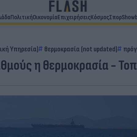
λάδα
Πολιτική
Οικονομία
Επιχειρήσεις
Κόσμος
Σπορ
Showb
ική Υπηρεσία)
θερμοκρασία (not updated)
πρό
θμούς η θερμοκρασία - Τοπ