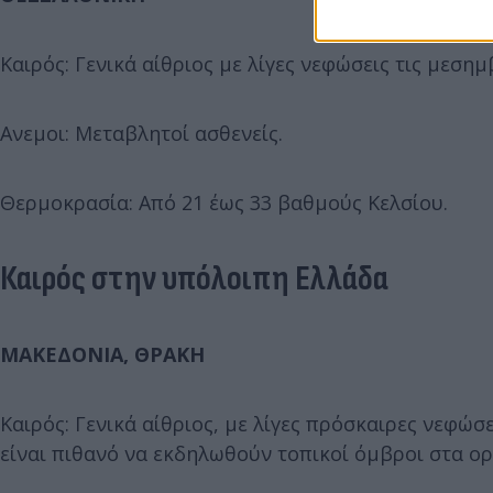
Καιρός: Γενικά αίθριος με λίγες νεφώσεις τις μεση
Ανεμοι: Μεταβλητοί ασθενείς.
Θερμοκρασία: Από 21 έως 33 βαθμούς Κελσίου.
Καιρός στην υπόλοιπη Ελλάδα
ΜΑΚΕΔΟΝΙΑ, ΘΡΑΚΗ
Καιρός: Γενικά αίθριος, με λίγες πρόσκαιρες νεφώσ
είναι πιθανό να εκδηλωθούν τοπικοί όμβροι στα ορ