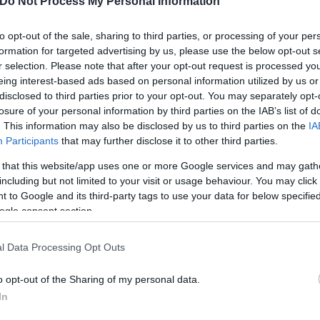
Do Not Process My Personal Information
εσημβρινές και απογευματινές ώρες στα ορεινά ηπει
ινά της κεντρικής Μακεδονίας.
to opt-out of the sale, sharing to third parties, or processing of your per
formation for targeted advertising by us, please use the below opt-out s
r selection. Please note that after your opt-out request is processed y
5, στο Αιγαίο τοπικά 6 και στα νοτιοανατολικά πρόσ
eing interest-based ads based on personal information utilized by us or
disclosed to third parties prior to your opt-out. You may separately opt-
losure of your personal information by third parties on the IAB’s list of
. This information may also be disclosed by us to third parties on the
IA
Participants
that may further disclose it to other third parties.
 that this website/app uses one or more Google services and may gath
including but not limited to your visit or usage behaviour. You may click 
 to Google and its third-party tags to use your data for below specifi
ogle consent section.
l Data Processing Opt Outs
o opt-out of the Sharing of my personal data.
In