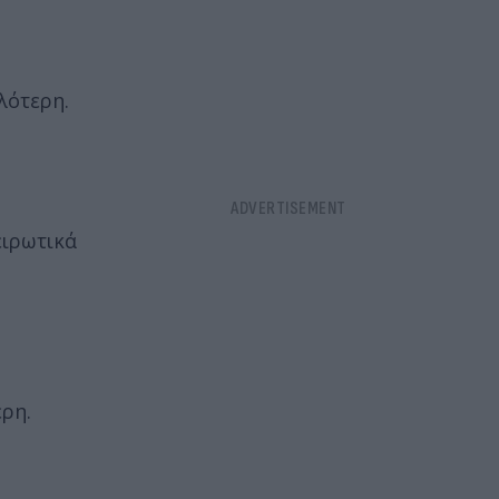
λότερη.
ειρωτικά
ρη.