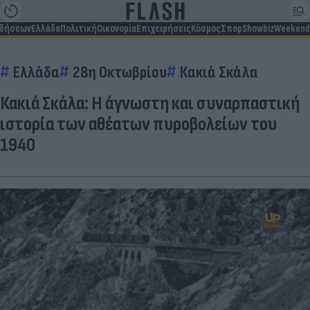
ιδήσεων
Ελλάδα
Πολιτική
Οικονομία
Επιχειρήσεις
Κόσμος
Σπορ
Showbiz
Weekend
Ελλάδα
28η Οκτωβρίου
Κακιά Σκάλα
Κακιά Σκάλα: Η άγνωστη και συναρπαστική
ιστορία των αθέατων πυροβολείων του
1940