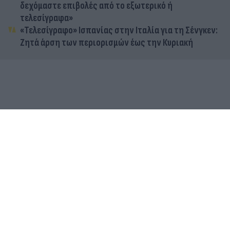
δεχόμαστε επιβολές από το εξωτερικό ή
τελεσίγραφα»
«Τελεσίγραφο» Ισπανίας στην Ιταλία για τη Σένγκεν:
Ζητά άρση των περιορισμών έως την Κυριακή