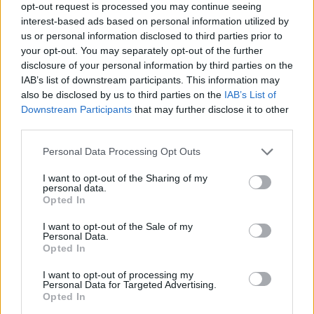
Η ομάδα
Up Stories
σε συνεργασία με τον φίλο και
opt-out request is processed you may continue seeing
interest-based ads based on personal information utilized by
συνεργάτη Μιχάλη Μίλλερ καθώς και των Γιώργο
us or personal information disclosed to third parties prior to
Τσάκα, Έφεδρο Υπολοχαγό του Ελληνικού στρατού
your opt-out. You may separately opt-out of the further
και ιδρυτή της Railbiking in Greece που βοήθησε με
disclosure of your personal information by third parties on the
τις γνώσεις του όσον αφορά το δίκτυο των
IAB’s list of downstream participants. This information may
also be disclosed by us to third parties on the
IAB’s List of
πυροβολείων στην Κακιά Σκάλα και την ιστορική
Downstream Participants
that may further disclose it to other
σημασία του σιδηρόδρομου κατά την κατοχή όσο
third parties.
και με την παραχώρηση σπάνιου φωτογραφικού
Please note that this website/app uses one or more Google
Personal Data Processing Opt Outs
υλικού της εποχής βιντεοσκόπησαν μια πτυχή της
services and may gather and store information including but
ιστόριος από το Έπος του 40.
not limited to your visit or usage behaviour. You may click to
I want to opt-out of the Sharing of my
personal data.
grant or deny consent to Google and its third-party tags to
Opted In
use your data for below specified purposes in below Google
Δείτε το βίντεο:
consent section.
I want to opt-out of the Sale of my
Personal Data.
Opted In
I want to opt-out of processing my
Personal Data for Targeted Advertising.
Opted In