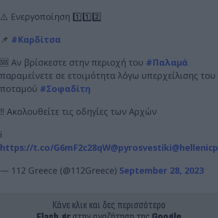
⚠️ Ενεργοποίηση 1️⃣1️⃣2️⃣
📌
#Καρδίτσα
🆘 Αν βρίσκεστε στην περιοχή του
#Παλαμά
παραμείνετε σε ετοιμότητα λόγω υπερχείλισης του
ποταμού
#Σοφαδίτη
‼️ Ακολουθείτε τις οδηγίες των Αρχών
ℹ️
https://t.co/G6mF2c28qW
@pyrosvestiki
@hellenicp
— 112 Greece (@112Greece)
September 28, 2023
Κάνε κλικ και δες περισσότερο
Flash.gr
στην αναζήτηση της
Google