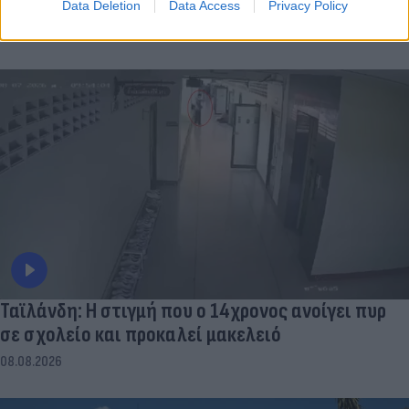
Data Deletion
Data Access
Privacy Policy
Ταϊλάνδη: Η στιγμή που ο 14χρονος ανοίγει πυρ
σε σχολείο και προκαλεί μακελειό
08.08.2026