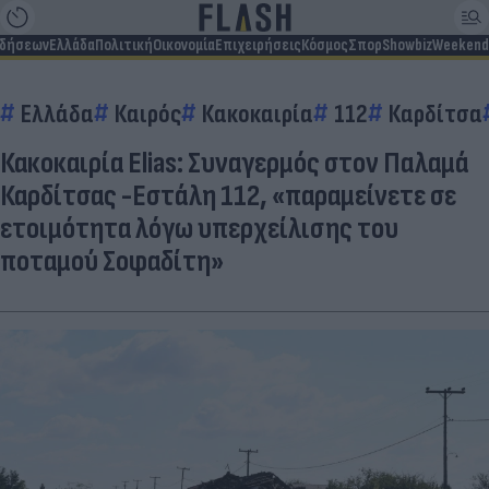
ιδήσεων
Ελλάδα
Πολιτική
Οικονομία
Επιχειρήσεις
Κόσμος
Σπορ
Showbiz
Weekend
Ελλάδα
Καιρός
Κακοκαιρία
112
Καρδίτσα
Κακοκαιρία Elias: Συναγερμός στον Παλαμά
Καρδίτσας -Εστάλη 112, «παραμείνετε σε
ετοιμότητα λόγω υπερχείλισης του
ποταμού Σοφαδίτη»