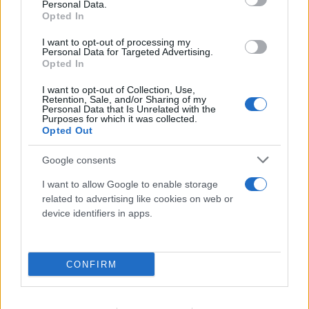
Personal Data.
Opted In
I want to opt-out of processing my
Personal Data for Targeted Advertising.
Opted In
Σε επιφυλακή ο κρατικός μηχανισμός για
I want to opt-out of Collection, Use,
νέο κύμα ισχυρών ανέμων - Συνεδρίασε η
Retention, Sale, and/or Sharing of my
Personal Data that Is Unrelated with the
Επιτροπή Κινδύνου
Purposes for which it was collected.
Opted Out
08.08.2026
Google consents
I want to allow Google to enable storage
related to advertising like cookies on web or
device identifiers in apps.
CONFIRM