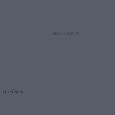
ό Τρικάλων,