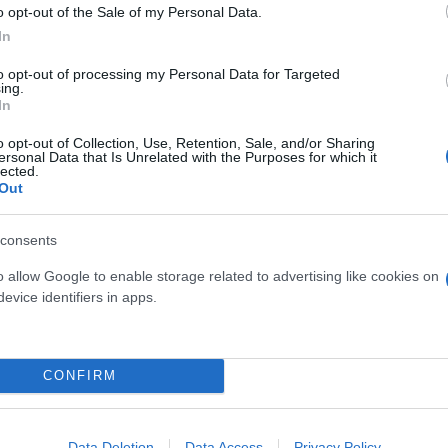
o opt-out of the Sale of my Personal Data.
In
to opt-out of processing my Personal Data for Targeted
ing.
In
o opt-out of Collection, Use, Retention, Sale, and/or Sharing
Skin dysmorphia: Όταν η ε
ersonal Data that Is Unrelated with the Purposes for which it
«τέλειο» δέρμα αποτελεί
lected.
ός στην παρουσίαση του
Out
ψυχικής υγείας
άδες κόσμου στο γήπεδο
σπόρ (video)
consents
o allow Google to enable storage related to advertising like cookies on
evice identifiers in apps.
CONFIRM
Data Deletion
Data Access
Privacy Policy