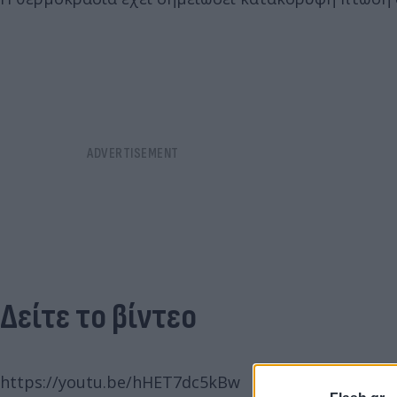
Δείτε το βίντεο
https://youtu.be/hHET7dc5kBw