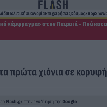
λάδα
Πολιτική
Οικονομία
Επιχειρήσεις
Κόσμος
Σπορ
Showb
κό «έμφραγμα» στον Πειραιά - Πού κατ
 τα πρώτα χιόνια σε κορυφ
ερο
Flash.gr
στην αναζήτηση της
Google