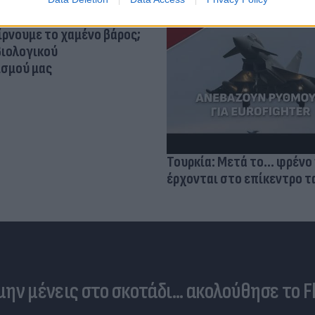
ίρνουμε το χαμένο βάρος;
βιολογικού
σμού μας
Τουρκία: Μετά το... φρένο 
έρχονται στο επίκεντρο τα
 μην μένεις στο σκοτάδι... ακολούθησε το F