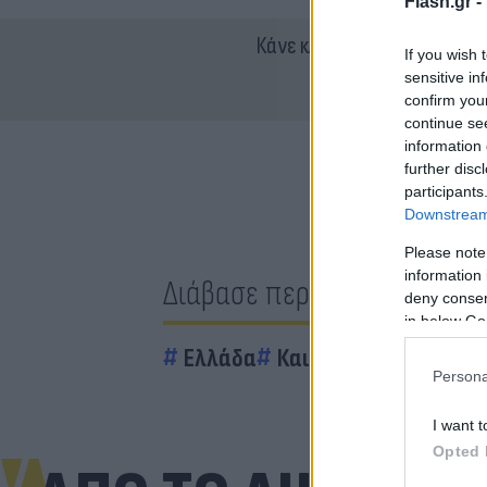
Flash.gr -
Κάνε κλικ και δες περισσότ
If you wish 
sensitive in
confirm you
continue se
information 
further disc
participants
Downstream 
Please note
information 
Διάβασε περισσότερα
deny consent
in below Go
Ελλάδα
Καιρός
Κακοκαιρία 
Persona
I want t
Opted 