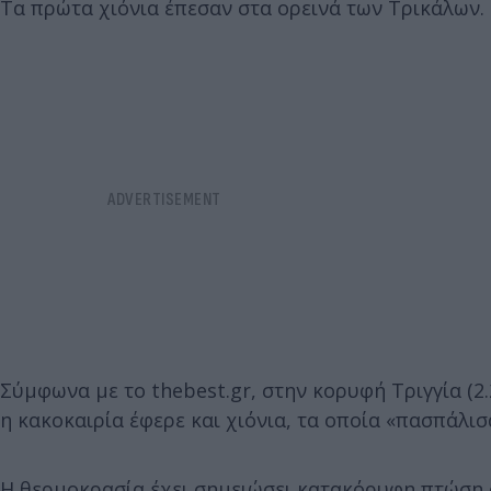
Τα πρώτα χιόνια έπεσαν στα ορεινά των Τρικάλων.
Σύμφωνα με το thebest.gr, στην κορυφή Τριγγία (
η κακοκαιρία έφερε και χιόνια, τα οποία «πασπάλισ
Η θερμοκρασία έχει σημειώσει κατακόρυφη πτώση 