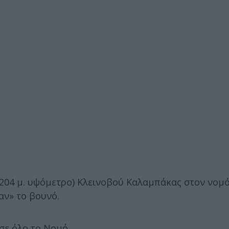
2.204 μ. υψόμετρο) Κλεινοβού Καλαμπάκας στον νομ
αν» το βουνό.
σε όλο το Νομό.