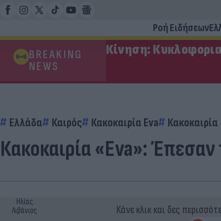
Ροή Ειδήσεων
Ελ
Κίνηση: Κυκλοφορια
BREAKING
NEWS
Ελλάδα
Καιρός
Κακοκαιρία Eva
Κακοκαιρία
Κακοκαιρία «Eva»: Έπεσαν
Ηλίας
Κάνε κλικ και δες περισσότ
Λιβάνιος