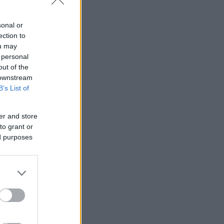
sonal or
ection to
ou may
 personal
out of the
 downstream
B’s List of
er and store
to grant or
ed purposes