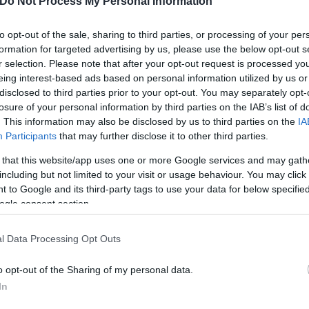
Do Not Process My Personal Information
ερο
Flash.gr
στην αναζήτηση της
Google
to opt-out of the sale, sharing to third parties, or processing of your per
formation for targeted advertising by us, please use the below opt-out s
r selection. Please note that after your opt-out request is processed y
eing interest-based ads based on personal information utilized by us or
disclosed to third parties prior to your opt-out. You may separately opt-
losure of your personal information by third parties on the IAB’s list of
. This information may also be disclosed by us to third parties on the
IA
Participants
that may further disclose it to other third parties.
 that this website/app uses one or more Google services and may gath
including but not limited to your visit or usage behaviour. You may click 
 to Google and its third-party tags to use your data for below specifi
ogle consent section.
Eva
Κακοκαιρία
l Data Processing Opt Outs
o opt-out of the Sharing of my personal data.
In