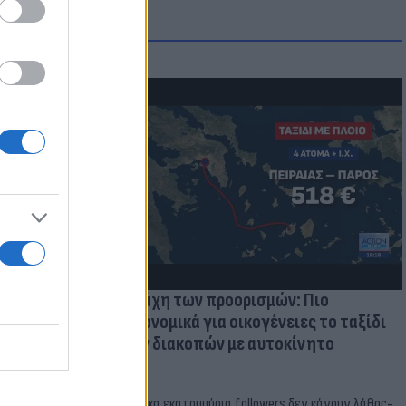
μμονή με το
 πρόβλημα
Η μάχη των προορισμών: Πιο
οικονομικά για οικογένειες το ταξίδι
των διακοπών με αυτοκίνητο