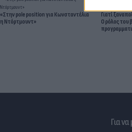
«Στην pole position για Κωνσταντέλια
Γιατί ξαναπα
η Ντόρτμουντ»
Ο ρόλος του 
προγραμματι
Για να