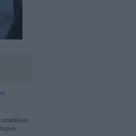
ος
ν ασφάλεια
πουργό