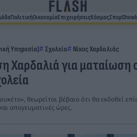
λάδα
Πολιτική
Οικονομία
Επιχειρήσεις
Κόσμος
Σπορ
Showb
ική Υπηρεσία)
Σχολεία
Νίκος Χαρδαλιάς
ση Χαρδαλιά για ματαίωση
χολεία
λουκέτο», θεωρείται βέβαιο ότι θα εκδοθεί ε
και απογευματινές ώρες.