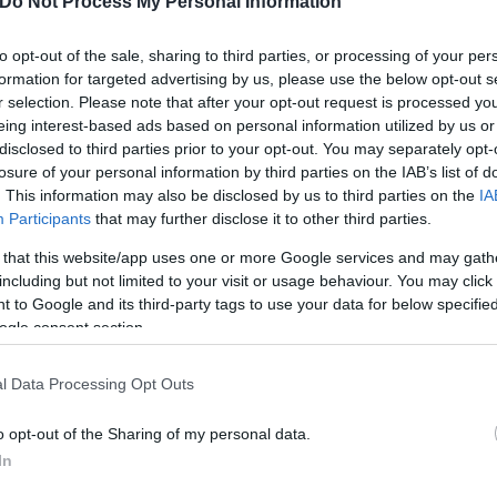
Do Not Process My Personal Information
ακίνηση των μαθητών και των εκπαιδευτικών σε πε
to opt-out of the sale, sharing to third parties, or processing of your per
formation for targeted advertising by us, please use the below opt-out s
r selection. Please note that after your opt-out request is processed y
ης Επιτροπή Εκτίμησης Κινδύ
eing interest-based ads based on personal information utilized by us or
disclosed to third parties prior to your opt-out. You may separately opt-
losure of your personal information by third parties on the IAB’s list of
ικός Γραμματέας Πολιτικής Προστασίας, Νίκος Παπ
. This information may also be disclosed by us to third parties on the
IA
Participants
that may further disclose it to other third parties.
σης, το Έκτακτο Δελτίο Επικίνδυνων Καιρικών Φαι
σία (Ε.Μ.Υ) με ισχυρές βροχές, καταιγίδες, πιθανώ
 that this website/app uses one or more Google services and may gath
ς στα ορεινά.
including but not limited to your visit or usage behaviour. You may click 
 to Google and its third-party tags to use your data for below specifi
ogle consent section.
ές βροχές και καταιγίδες προβλέπονται:
l Data Processing Opt Outs
o opt-out of the Sharing of my personal data.
In