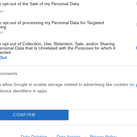
o opt-out of the Sale of my Personal Data.
In
to opt-out of processing my Personal Data for Targeted
ing.
In
o opt-out of Collection, Use, Retention, Sale, and/or Sharing
ersonal Data that Is Unrelated with the Purposes for which it
lected.
Out
ές ώρες
 Στερεά, την Εύβοια, τη Θεσσαλία και τις Σπο
consents
α.
o allow Google to enable storage related to advertising like cookies on
evice identifiers in apps.
ργά τη νύχτα.
ησιά του Ανατολικού Αιγαίου (από νήσο Χίο και 
CONFIRM
ιγαίο και κυρίως στα Δωδεκάνησα πολύ θυελλώδ
Data Deletion
Data Access
Privacy Policy