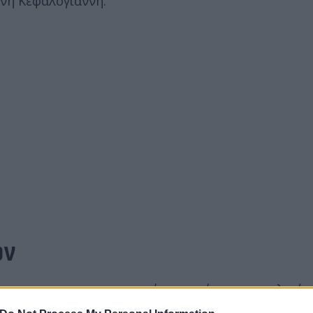
ννη Κεφαλογιάννη.
ών
ταίωση των προγραμματισμένων τριήμερων σχολικώ
«μάτι» της κακοκαιρίας. Στόχος είναι να αποφευχθ