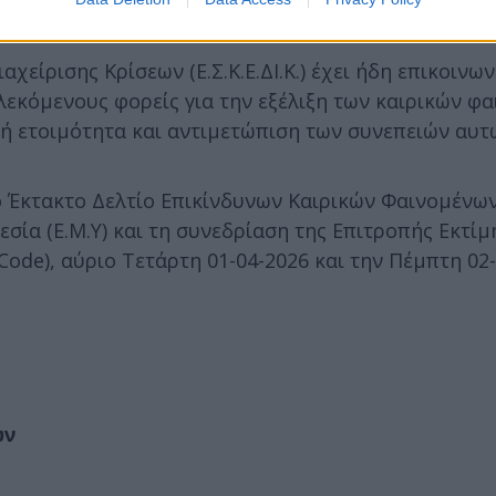
 10 μποφόρ.
χείρισης Κρίσεων (Ε.Σ.Κ.Ε.ΔΙ.Κ.) έχει ήδη επικοινω
πλεκόμενους φορείς για την εξέλιξη των καιρικών φ
κή ετοιμότητα και αντιμετώπιση των συνεπειών αυτ
ο Έκτακτο Δελτίο Επικίνδυνων Καιρικών Φαινομένων
ία (Ε.Μ.Υ) και τη συνεδρίαση της Επιτροπής Εκτίμ
ode), αύριο Τετάρτη 01-04-2026 και την Πέμπτη 02-
ων