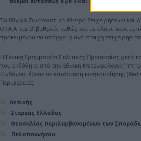
άνεμοι εντάσεως 8 με 9 και στα Δωδεκάνησα
Το Εθνικό Συντονιστικό Κέντρο Επιχειρήσεων και Δια
ΟΤΑ Α’ και Β’ βαθμού, καθώς και με όλους τους εμ
προκειμένου να υπάρχει η αντίστοιχη επιχειρησια
Η Γενική Γραμματεία Πολιτικής Προστασίας μετά τ
που εκδόθηκε από την Εθνική Μετεωρολογική Υπηρεσ
Κινδύνου, έθεσε σε κατάσταση κινητοποίησης (Red C
Περιφέρειες:
Αττικής
Στερεάς Ελλάδας
Θεσσαλίας περιλαμβανομένων των Σποράδ
Πελοποννήσου