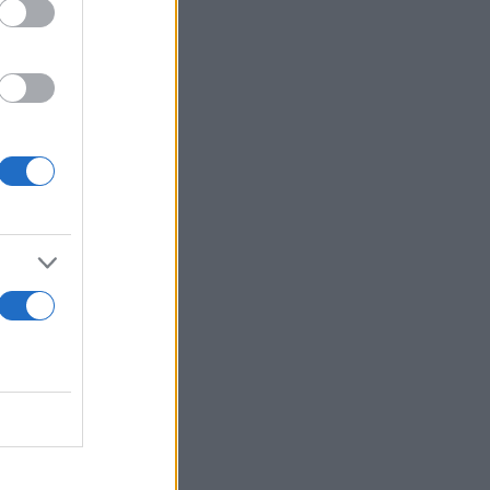
ράδες από
νοτιότερα)
εις ΝΑ