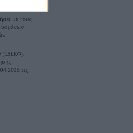
νήσει με τους
αινομένων
ών.
 (ΕΔΕΚΦ),
ησης
04-2026 τις