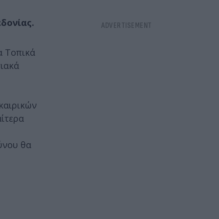
εδονίας.
α Τοπικά
σιακά
 καιρικών
αίτερα
ύνου θα