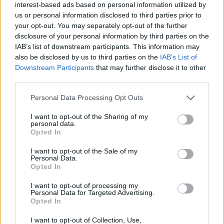
Πραγματοποιήσαμε, σήμερα, πριν από λίγο, εδώ
interest-based ads based on personal information utilized by
στο υπουργείο Κλιματικής Κρίσης και Πολιτικής
us or personal information disclosed to third parties prior to
your opt-out. You may separately opt-out of the further
Προστασίας, σύσκεψη, με συμμετοχή του
disclosure of your personal information by third parties on the
Αναπληρωτή Υπουργού Εσωτερικών Στέλιου Πέτσα,
IAB’s list of downstream participants. This information may
της ηγεσίας του Πυροσβεστικού Σώματος και
also be disclosed by us to third parties on the
IAB’s List of
εκπροσώπου της Ελληνικής Αστυνομίας, καθώς από
Downstream Participants
that may further disclose it to other
third parties.
σήμερα και για τις επόμενες ημέρες, ως και την
Παρασκευή, η κακοκαιρία σε ολόκληρη σχεδόν τη
Please note that this website/app uses one or more Google
Personal Data Processing Opt Outs
services and may gather and store information including but
χώρα θα ενταθεί.
not limited to your visit or usage behaviour. You may click to
I want to opt-out of the Sharing of my
personal data.
grant or deny consent to Google and its third-party tags to
Opted In
Οι μετεωρολόγοι μας εφιστούν την προσοχή ότι
use your data for below specified purposes in below Google
consent section.
αναμένονται έντονες βροχοπτώσεις και ισχυρές
I want to opt-out of the Sale of my
Personal Data.
καταιγίδες, κατά τόπους χαλαζοπτώσεις και
Opted In
αυξημένη κεραυνική δραστηριότητα.
I want to opt-out of processing my
Personal Data for Targeted Advertising.
Opted In
Αν και βρισκόμαστε ακόμα στο καλοκαίρι, πρέπει
όλοι να είμαστε πολύ προσεκτικοί. Τα φαινόμενα,
I want to opt-out of Collection, Use,