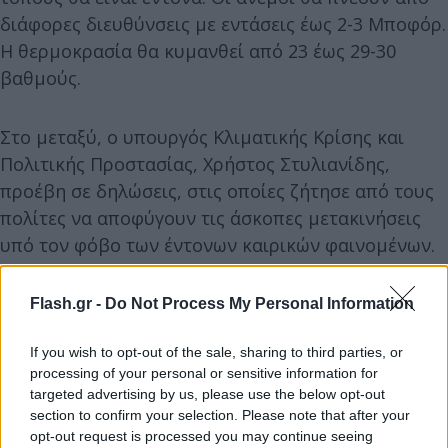
διάφορες διευθύνσεις με εντάσεις έως 2-3 Μποφόρ.
Η θερμοκρασία θα κυμανθεί από 23 έως 29-30
βαθμούς.
Στο μεταξύ, ο υπουργός Κλιματικής Κρίσης και
Πολιτικής Προστασίας, Χρήστος Στυλιανίδης,
προέβη σε δηλώσεις, στις οποίες ζήτησε από τους
πολίτες να αποφύγουν τις άσκοπες μετακινήσεις
υπό τον φόβο των έντονων καιρικών φαινομένων.
Αναλυτικά η δήλωση που έκανε ο υπουργός
Flash.gr -
Do Not Process My Personal Information
Χρήστος Στυλιανίδης:
If you wish to opt-out of the sale, sharing to third parties, or
processing of your personal or sensitive information for
«Αγαπητοί μου συμπολίτες,
targeted advertising by us, please use the below opt-out
section to confirm your selection. Please note that after your
opt-out request is processed you may continue seeing