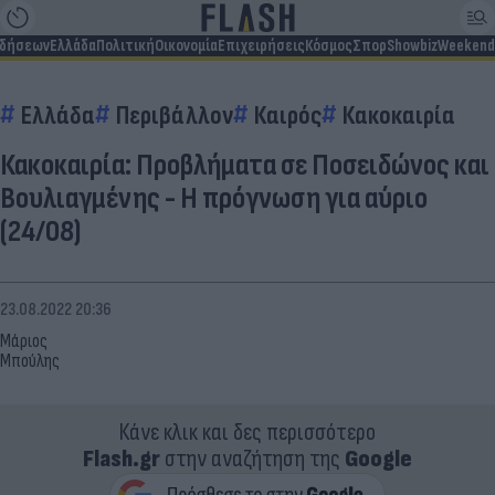
ιδήσεων
Ελλάδα
Πολιτική
Οικονομία
Επιχειρήσεις
Κόσμος
Σπορ
Showbiz
Weekend
Ελλάδα
Περιβάλλον
Καιρός
Κακοκαιρία
Κακοκαιρία: Προβλήματα σε Ποσειδώνος και
Βουλιαγμένης - Η πρόγνωση για αύριο
(24/08)
23.08.2022 20:36
Μάριος
Μπούλης
Κάνε κλικ και δες περισσότερο
Flash.gr
στην αναζήτηση της
Google