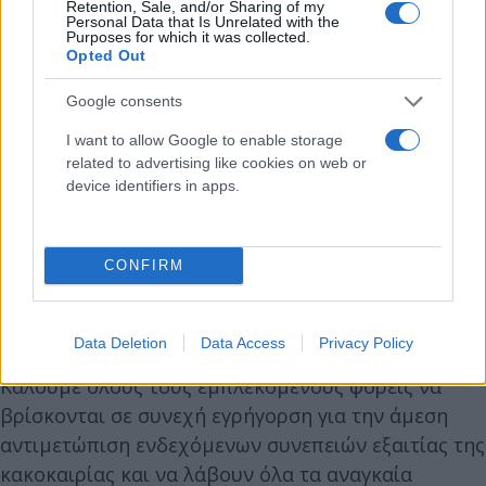
Retention, Sale, and/or Sharing of my
κατά τόπους και κατά διαστήματα, θα είναι πάρα
Personal Data that Is Unrelated with the
Purposes for which it was collected.
πολύ έντονα.
Opted Out
Google consents
Το υπουργείο Κλιματικής Κρίσης και Πολιτικής
I want to allow Google to enable storage
Προστασίας, ήδη από χθες, σε συνέχεια της
related to advertising like cookies on web or
σχετικής ανακοίνωσης της Εθνικής
device identifiers in apps.
Μετεωρολογικής Υπηρεσίας για επιδείνωση του
καιρού, έχει ενημερώσει όλες τις αρμόδιες
υπηρεσίες και κυρίως τις Περιφέρειες και τους
CONFIRM
Δήμους της χώρας, να βρίσκονται σε αυξημένη
ετοιμότητα.
Data Deletion
Data Access
Privacy Policy
Καλούμε όλους τους εμπλεκόμενους φορείς να
βρίσκονται σε συνεχή εγρήγορση για την άμεση
αντιμετώπιση ενδεχόμενων συνεπειών εξαιτίας της
κακοκαιρίας και να λάβουν όλα τα αναγκαία