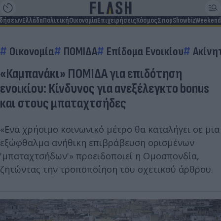
ιδήσεων
Ελλάδα
Πολιτική
Οικονομία
Επιχειρήσεις
Κόσμος
Σπορ
Showbiz
Weekend
Οικονομία
ΠΟΜΙΔΑ
Επίδομα Ενοικίου
Ακίνη
«Καμπανάκι» ΠΟΜΙΔΑ για επιδότηση
ενοικίου: Κίνδυνος για ανεξέλεγκτο bonus
και στους μπαταχτσήδες
«Ενα χρήσιμο κοινωνικό μέτρο θα καταλήγει σε μια
εξώφθαλμα ανήθικη επιβράβευση ορισμένων
'μπαταχτσήδων'» προειδοποιεί η Ομοσπονδία,
ζητώντας την τροποποίηση του σχετικού άρθρου.