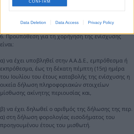
CONFIRM
Επιδότηση με τη μορφή επιστροφής ποσού
ενοικίου
Data Deletion
Data Access
Privacy Policy
6. Προϋπόθεση για τη χορήγηση της ενίσχυσης
είναι:
α) να έχει υποβληθεί στην Α.Α.Δ.Ε., εμπρόθεσμα ή
εκπρόθεσμα, έως τη δέκατη πέμπτη (15η) ημέρα
του Ιουλίου του έτους καταβολής της ενίσχυσης η
οικεία δήλωση πληροφοριακών στοιχείων
μίσθωσης ακίνητης περιουσίας και,
β) να έχει δηλωθεί ο αριθμός της δήλωσης της περ.
α) στη δήλωση φορολογίας εισοδήματος του
προηγουμένου έτους του μισθωτή.