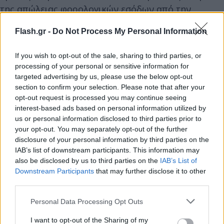
της απώλειας φορολογικών εσόδων από την
αναβολή φορολόγησης των ανείσπρακτων
Flash.gr -
Do Not Process My Personal Information
ενοικίων, να επιδοτήσει την παράνομη και
αντικοινωνική συμπεριφορά τους, δίνοντας και
If you wish to opt-out of the sale, sharing to third parties, or
σ΄αυτούς, ό,τι θα λάβουν και όλοι όσοι ενοικιαστές
processing of your personal or sensitive information for
κατέβαλαν προσπάθειες να είναι ανελλιπώς
targeted advertising by us, please use the below opt-out
section to confirm your selection. Please note that after your
συνεπείς στις υποχρεώσεις τους.
opt-out request is processed you may continue seeing
interest-based ads based on personal information utilized by
Εδώ θα πρέπει να επισημάνουμε ότι, παρά τα
us or personal information disclosed to third parties prior to
συνεχή υπομνήματά μας προς τα αρμόδια
your opt-out. You may separately opt-out of the further
disclosure of your personal information by third parties on the
υπουργεία, δυστυχώς το ίδιο ισχύει και με το
IAB’s list of downstream participants. This information may
επίδομα ενοικίου, το οποίο από το 2016
also be disclosed by us to third parties on the
IAB’s List of
καταβάλλεται στους ενοικιαστές χωρίς αυτοί, σε
Downstream Participants
that may further disclose it to other
third parties.
πολλές περιπτώσεις, να πληρώνουν το ενοίκιο
στους ιδιοκτήτες, με αποτέλεσμα να μην
Please note that this website/app uses one or more Google
Personal Data Processing Opt Outs
εκπληρώνεται ο σκοπός της χορήγησής του, χωρίς
services and may gather and store information including but
not limited to your visit or usage behaviour. You may click to
I want to opt-out of the Sharing of my