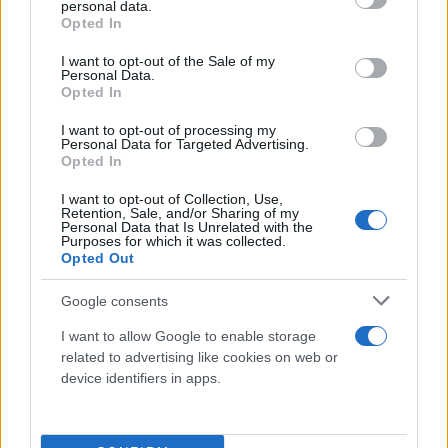
κανείς να αντιλαμβάνεται ότι η καταβολή του προς
personal data.
grant or deny consent to Google and its third-party tags to
Opted In
τους ιδιοκτήτες θα είναι και αυτό ένα κίνητρο να
use your data for below specified purposes in below Google
«ανοίξουν» τα κλειστά σπίτια.
consent section.
I want to opt-out of the Sale of my
Personal Data.
Opted In
Γι΄αυτό αναφέρει η ΠΟΜΙΔΑ θεωρούμε αυτονόητη
I want to opt-out of processing my
και απόλυτα αναγκαία την προσθήκη ενός εδαφίου
Personal Data for Targeted Advertising.
υπό στοιχείο γ) στην παράγραφο 6 του άρθρου 70
Opted In
του σ.ν. που να ορίζει ως προϋπόθεση για τη
I want to opt-out of Collection, Use,
Retention, Sale, and/or Sharing of my
χορήγηση της ενίσχυσης και το να μην έχει γίνει
Personal Data that Is Unrelated with the
δεκτό από την Α.Α.Δ.Ε., αίτημα του εκμισθωτή για
Purposes for which it was collected.
Opted Out
αναβολή φορολόγησης ανείσπρακτων μισθωμάτων
του προηγουμένου έτους που δεν καταβλήθηκαν
Google consents
από το μισθωτή αυτόν, έτσι ώστε η παράγραφος 6
I want to allow Google to enable storage
να διαμορφωθεί ως εξής:
related to advertising like cookies on web or
device identifiers in apps.
Αρθρο 70, παράγραφος 6 του υπό διαβούλευση
νομοσχεδίου YΠΟΙΚ