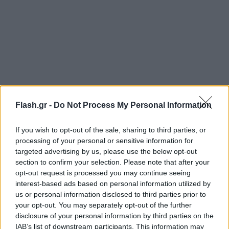
Flash.gr -
Do Not Process My Personal Information
Μέχρι το 2030 υπολογίζεται ότι πάνω από ένα
δισεκατομμύριο έφηβοι στον κόσμο, ηλικίας 10-24
If you wish to opt-out of the sale, sharing to third parties, or
processing of your personal or sensitive information for
ετών, θα εξακολουθούν να ζουν σε χώρες, όπου
targeted advertising by us, please use the below opt-out
προβλήματα τα οποία προλαμβάνονται και
section to confirm your selection. Please note that after your
θεραπεύονται, όπως ο HIV/AIDS, η πρόωρη
opt-out request is processed you may continue seeing
εγκυμοσύνη, η κατάθλιψη, η κακή διατροφή και οι
interest-based ads based on personal information utilized by
us or personal information disclosed to third parties prior to
τραυματισμοί, απειλούν συλλογικά την υγεία και
your opt-out. You may separately opt-out of the further
την ευημερία των εφήβων.
disclosure of your personal information by third parties on the
IAB’s list of downstream participants. This information may