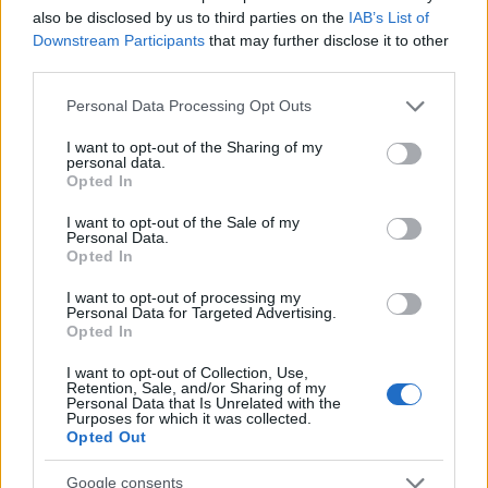
also be disclosed by us to third parties on the
IAB’s List of
Στις χώρες χαμηλού και μεσαίου εισοδήματος, οι
Downstream Participants
that may further disclose it to other
έφηβοι αποτελούν πάνω από το ένα τέταρτο του
third parties.
πληθυσμού και φέρουν δυσανάλογα μεγάλο μέρος
Please note that this website/app uses one or more Google
Personal Data Processing Opt Outs
της παγκόσμιας επιβάρυνσης από ασθένειες (9,1%),
services and may gather and store information including but
ωστόσο λαμβάνουν μόλις το 2,4% της παγκόσμιας
not limited to your visit or usage behaviour. You may click to
I want to opt-out of the Sharing of my
personal data.
grant or deny consent to Google and its third-party tags to
αναπτυξιακής βοήθειας.
Opted In
use your data for below specified purposes in below Google
consent section.
I want to opt-out of the Sale of my
Personal Data.
Opted In
I want to opt-out of processing my
Personal Data for Targeted Advertising.
Opted In
I want to opt-out of Collection, Use,
Retention, Sale, and/or Sharing of my
Personal Data that Is Unrelated with the
Purposes for which it was collected.
Opted Out
Google consents