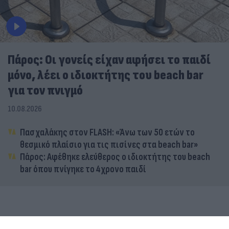
Πάρος: Οι γονείς είχαν αφήσει το παιδί
μόνο, λέει ο ιδιοκτήτης του beach bar
για τον πνιγμό
10.08.2026
Πασχαλάκης στον FLASH: «Άνω των 50 ετών το
θεσμικό πλαίσιο για τις πισίνες στα beach bar»
Πάρος: Αφέθηκε ελεύθερος ο ιδιοκτήτης του beach
bar όπου πνίγηκε το 4χρονο παιδί