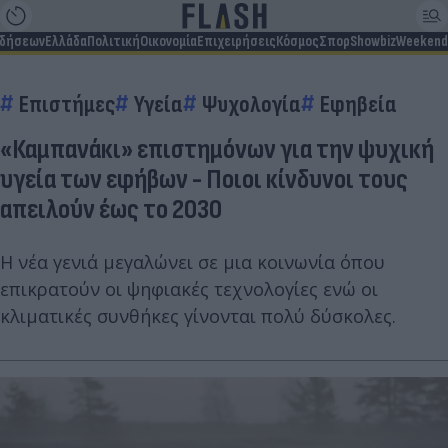
ιδήσεων
Ελλάδα
Πολιτική
Οικονομία
Επιχειρήσεις
Κόσμος
Σπορ
Showbiz
Weekend
Επιστήμες
Υγεία
Ψυχολογία
Εφηβεία
«Καμπανάκι» επιστημόνων για την ψυχική
υγεία των εφήβων - Ποιοι κίνδυνοι τους
απειλούν έως το 2030
Η νέα γενιά μεγαλώνει σε μια κοινωνία όπου
επικρατούν οι ψηφιακές τεχνολογίες ενώ οι
κλιματικές συνθήκες γίνονται πολύ δύσκολες.