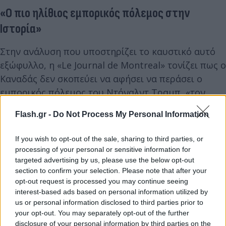
«Ο πιο ηλίθιος εμπορικός πόλεμος στην
Ιστορία»
Στην ανάλυση που υποστηρίζει το καυστικό αυτό
εξώφυλλο, η «Le Journal de Montreal» τονίζει πως ο
Καναδάς δεν σκοπεύει να αφήσει να περάσει ο
εμπορικός πόλεμος του Ντόναλντ Τραμπ, «τον
οποίο κανένας δεν μοιάζει να θέλει, εκτός από
Flash.gr -
Do Not Process My Personal Information
εκείνον, ούτε εδώ ούτε στις Ηνωμένες Πολιτείες».
If you wish to opt-out of the sale, sharing to third parties, or
Ο συντάκτης παραπέμπει στο άρθρο της «Wall
processing of your personal or sensitive information for
targeted advertising by us, please use the below opt-out
Street Journal» με τίτλο «Ο πιο ηλίθιος εμπορικός
section to confirm your selection. Please note that after your
πόλεμος στην Ιστορία», στο οποίο η μεγάλη
opt-out request is processed you may continue seeing
οικονομική εφημερίδα των ΗΠΑ προσάπτει στον
interest-based ads based on personal information utilized by
Αμερικανό πρόεδρο ότι σέρνει τη χώρα του σε
us or personal information disclosed to third parties prior to
your opt-out. You may separately opt-out of the further
αυτόν τον παράλογο πόλεμο.
disclosure of your personal information by third parties on the