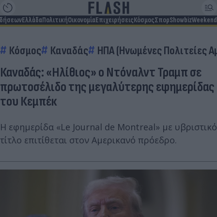
ιδήσεων
Ελλάδα
Πολιτική
Οικονομία
Επιχειρήσεις
Κόσμος
Σπορ
Showbiz
Weekend
Κόσμος
Καναδάς
ΗΠΑ (Ηνωμένες Πολιτείες Α
Καναδάς: «Ηλίθιος» ο Ντόναλντ Τραμπ σε
πρωτοσέλιδο της μεγαλύτερης εφημερίδας
του Κεμπέκ
Η εφημερίδα «Le Journal de Montreal» με υβριστικό
τίτλο επιτίθεται στον Αμερικανό πρόεδρο.