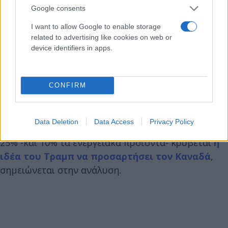
Google consents
I want to allow Google to enable storage
related to advertising like cookies on web or
device identifiers in apps.
CONFIRM
Πίσω από αυτήν την παράλογη απόφαση να
Data Deletion
Data Access
Privacy Policy
υπερφορολογηθούν τα καναδικά προϊόντα κατά
25% -και 10% τα ενεργειακά προϊόντα- κρύβεται
η
ιδέα του Τραμπ να προσαρτήσει τον Καναδά
,
σημειώνεται στην ανάλυση.