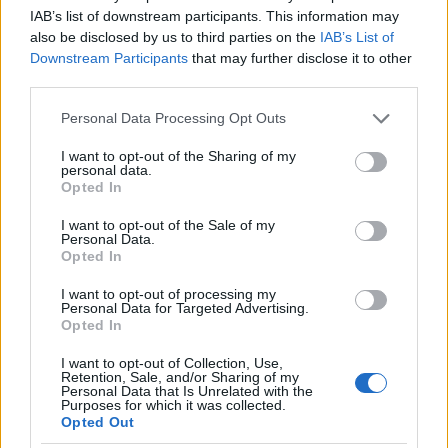
IAB’s list of downstream participants. This information may
also be disclosed by us to third parties on the
IAB’s List of
Downstream Participants
that may further disclose it to other
third parties.
Please note that this website/app uses one or more Google
Personal Data Processing Opt Outs
services and may gather and store information including but
not limited to your visit or usage behaviour. You may click to
I want to opt-out of the Sharing of my
personal data.
grant or deny consent to Google and its third-party tags to
Opted In
use your data for below specified purposes in below Google
consent section.
I want to opt-out of the Sale of my
Personal Data.
Opted In
I want to opt-out of processing my
Personal Data for Targeted Advertising.
Opted In
I want to opt-out of Collection, Use,
Retention, Sale, and/or Sharing of my
Personal Data that Is Unrelated with the
Purposes for which it was collected.
Opted Out