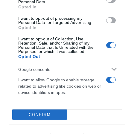
Personal Data.
Opted In
I want to opt-out of processing my
Personal Data for Targeted Advertising.
Opted In
I want to opt-out of Collection, Use,
Retention, Sale, and/or Sharing of my
Breitbart: «Ο Τραμπ θα μείνει στην Ιστορία
Personal Data that Is Unrelated with the
Purposes for which it was collected.
αν συμβάλλει στην επιστροφή των
Opted Out
Γλυπτών του Παρθενώνα»
Google consents
06.08.2026
I want to allow Google to enable storage
related to advertising like cookies on web or
device identifiers in apps.
CONFIRM