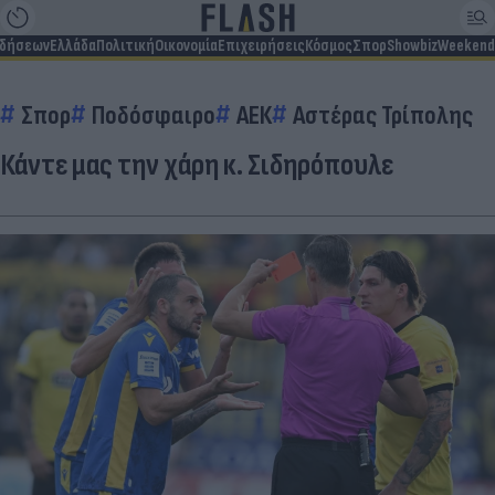
ιδήσεων
Ελλάδα
Πολιτική
Οικονομία
Επιχειρήσεις
Κόσμος
Σπορ
Showbiz
Weekend
Σπορ
Ποδόσφαιρο
ΑΕΚ
Αστέρας Τρίπολης
Κάντε μας την χάρη κ. Σιδηρόπουλε