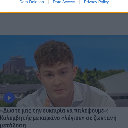
Data Deletion
Data Access
Privacy Policy
«Δώστε μας την ευκαιρία να παλέψουμε»:
Κολυμβητής με καρκίνο «λύγισε» σε ζωντανή
μετάδοση