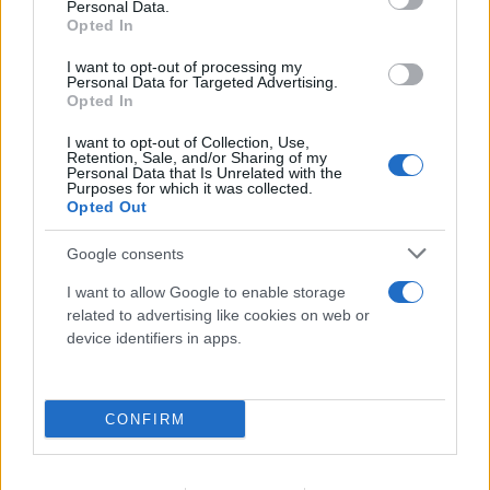
Personal Data.
Opted In
I want to opt-out of processing my
Personal Data for Targeted Advertising.
Opted In
I want to opt-out of Collection, Use,
Retention, Sale, and/or Sharing of my
Personal Data that Is Unrelated with the
Purposes for which it was collected.
Opted Out
Google consents
I want to allow Google to enable storage
related to advertising like cookies on web or
device identifiers in apps.
Υπόθεση Marfin: Στην Αγγλία το «ελληνικό
CONFIRM
FBI» για την 46χρονη - Την Πέμπτη