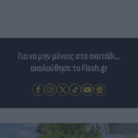
Νέο ράλι ανόδου στα καύσιμα: Πού κυμαίνονται
πλέον οι τιμές σε αμόλυβδη και ντίζελ
Για να μην μένεις στο σκοτάδι...
ακολούθησε το Flash.gr