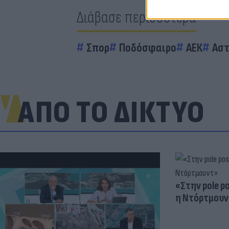
Διάβασε περισσότερα
Σπορ
Ποδόσφαιρο
ΑΕΚ
Αστ
ΑΠΟ ΤΟ ΔΙΚΤΥΟ
«Στην pole p
η Ντόρτμουν