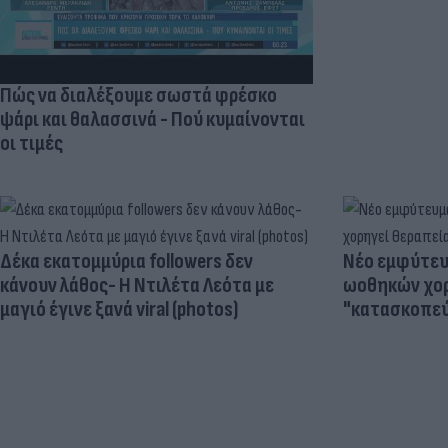
Πώς να διαλέξουμε σωστά φρέσκο
ψάρι και θαλασσινά - Πού κυμαίνονται
οι τιμές
Δέκα εκατομμύρια followers δεν
Νέο εμφύτευμ
κάνουν λάθος- Η Ντιλέτα Λεότα με
ωοθηκών χορ
μαγιό έγινε ξανά viral (photos)
"κατασκοπεύ