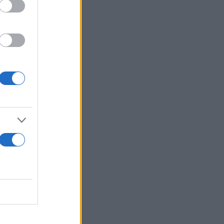
σμα»
αμε»
κολα»