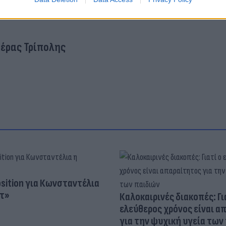
έρας Τρίπολης
osition για Κωνσταντέλια
τ»
Καλοκαιρινές διακοπές: Γι
ελεύθερος χρόνος είναι α
για την ψυχική υγεία των