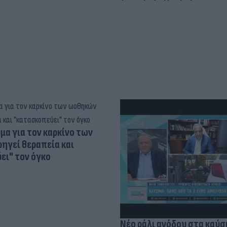
α για τον καρκίνο των
ηγεί θεραπεία και
ει" τον όγκο
Νέο ράλι ανόδου στα καύσ