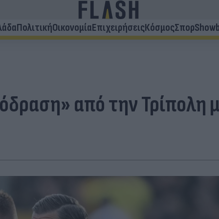
λάδα
Πολιτική
Οικονομία
Επιχειρήσεις
Κόσμος
Σπορ
Showb
πόδραση» από την Τρίπολη 