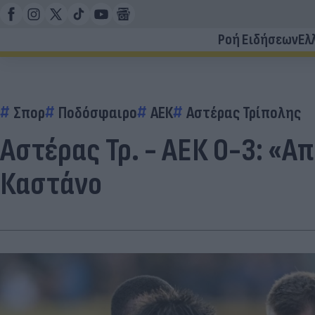
Ροή Ειδήσεων
Ελ
Σπορ
Ποδόσφαιρο
ΑΕΚ
Αστέρας Τρίπολης
Αστέρας Τρ. - ΑΕΚ 0-3: «Α
Καστάνο