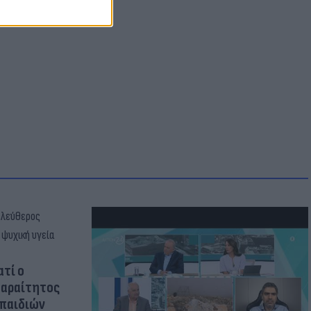
ατί ο
παραίτητος
 παιδιών