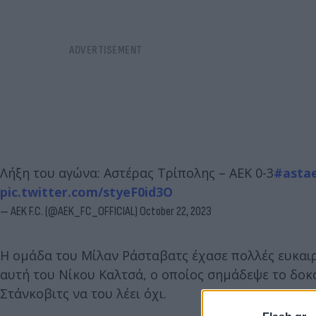
Λήξη του αγώνα: Αστέρας Τρίπολης – ΑΕΚ 0-3
#asta
pic.twitter.com/styeF0id3O
— AEK F.C. (@AEK_FC_OFFICIAL)
October 22, 2023
Η ομάδα του Μίλαν Ράσταβατς έχασε πολλές ευκαιρί
αυτή του Νίκου Καλτσά, ο οποίος σημάδεψε το δοκάρ
Στάνκοβιτς να του λέει όχι.