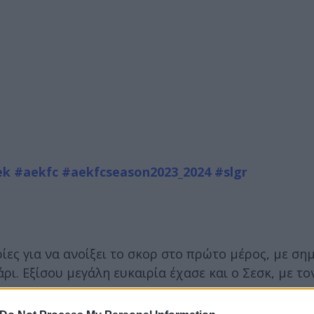
ek
#aekfc
#aekfcseason2023_2024
#slgr
ες για να ανοίξει το σκορ στο πρώτο μέρος, με ση
ι. Εξίσου μεγάλη ευκαιρία έχασε και ο Σεσκ, με το