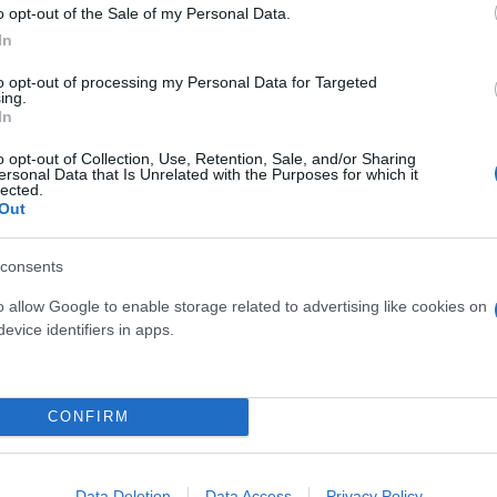
o opt-out of the Sale of my Personal Data.
In
ερο
Flash.gr
στην αναζήτηση της
Google
to opt-out of processing my Personal Data for Targeted
ing.
In
o opt-out of Collection, Use, Retention, Sale, and/or Sharing
ersonal Data that Is Unrelated with the Purposes for which it
lected.
Out
consents
o allow Google to enable storage related to advertising like cookies on
ουλε
evice identifiers in apps.
ο ματς και παίξαμε όπως έπρεπε»
πουλο: «Τον απολαύσαμε να διαμορφώνει αποτέλε
 εκμεταλλευτούμε τις ευκαιρίες που δημιουργήσ
CONFIRM
πουλο: «Ήταν αυστηρός, έβγαζε κίτρινες πολύ εύ
Data Deletion
Data Access
Privacy Policy