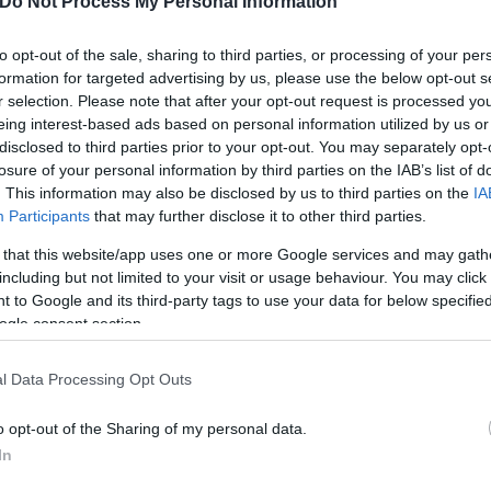
Do Not Process My Personal Information
 Πέπε Καστάνο αποβλήθηκε με δεύτερη κίτρινη κάρτ
to opt-out of the sale, sharing to third parties, or processing of your per
ίναι έξαλλοι με την απόφαση του Έλληνα ρεφερί.
formation for targeted advertising by us, please use the below opt-out s
r selection. Please note that after your opt-out request is processed y
eing interest-based ads based on personal information utilized by us or
disclosed to third parties prior to your opt-out. You may separately opt-
losure of your personal information by third parties on the IAB’s list of
. This information may also be disclosed by us to third parties on the
IA
Participants
that may further disclose it to other third parties.
 that this website/app uses one or more Google services and may gath
including but not limited to your visit or usage behaviour. You may click 
 to Google and its third-party tags to use your data for below specifi
ogle consent section.
l Data Processing Opt Outs
o opt-out of the Sharing of my personal data.
λεγχο του ματς και σκόραρε δύο φορές προς το τέλο
In
 ώστε να εξασφαλίσει το «τρίποντο».