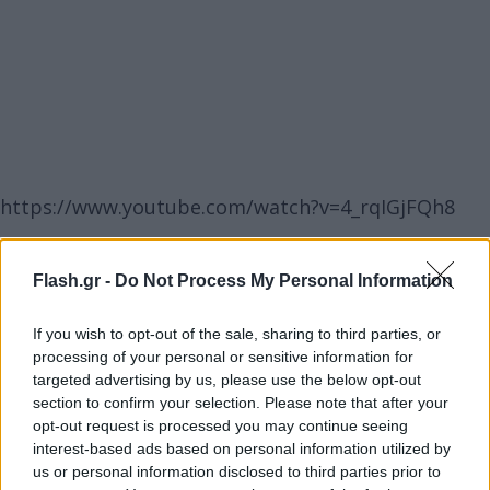
https://www.youtube.com/watch?v=4_rqIGjFQh8
Flash.gr -
Do Not Process My Personal Information
Τζανάκης: Να παρακαλάμε να μείνουν σταθερά
If you wish to opt-out of the sale, sharing to third parties, or
processing of your personal or sensitive information for
τα κρούσματα
targeted advertising by us, please use the below opt-out
section to confirm your selection. Please note that after your
Από την πλευρά του, ο καθηγητής πνευμονολογίας
opt-out request is processed you may continue seeing
Νίκος Τζανάκης μίλησε για την
αλματώδη αύξηση
interest-based ads based on personal information utilized by
us or personal information disclosed to third parties prior to
του αριθμού των κρουσμάτων
και εξήγησε ότι