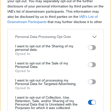
your opt-out. You may separately opt-out of the further
οφείλεται στο ρεκόρ επιτήρησης με πάνω από
disclosure of your personal information by third parties on the
400.000 διαγνωστικά τεστ που αποκαλύπτουν τους
IAB’s list of downstream participants. This information may
also be disclosed by us to third parties on the
IAB’s List of
ασυμπτωματικούς και τους ολιγοσυμπτωματικούς
Downstream Participants
that may further disclose it to other
που δεν θα εντοπίζονταν εάν γίνονταν λιγότερα
third parties.
τεστ.
Please note that this website/app uses one or more Google
Personal Data Processing Opt Outs
services and may gather and store information including but
not limited to your visit or usage behaviour. You may click to
I want to opt-out of the Sharing of my
personal data.
grant or deny consent to Google and its third-party tags to
Opted In
use your data for below specified purposes in below Google
consent section.
I want to opt-out of the Sale of my
Personal Data.
Opted In
I want to opt-out of processing my
Personal Data for Targeted Advertising.
Opted In
I want to opt-out of Collection, Use,
Retention, Sale, and/or Sharing of my
Personal Data that Is Unrelated with the
Purposes for which it was collected.