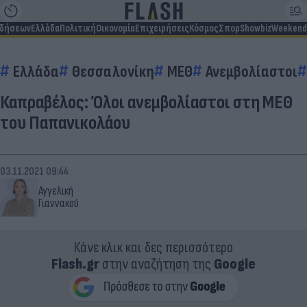
ιδήσεων
Ελλάδα
Πολιτική
Οικονομία
Επιχειρήσεις
Κόσμος
Σπορ
Showbiz
Weekend
Ελλάδα
Θεσσαλονίκη
ΜΕΘ
Ανεμβολίαστοι
Καπραβέλος: Όλοι ανεμβολίαστοι στη ΜΕΘ
του Παπανικολάου
03.11.2021 09:44
Αγγελική
Γιαννακού
Κάνε κλικ και δες περισσότερο
Flash.gr
στην αναζήτηση της
Google