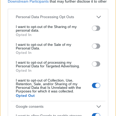
Downstream Participants
that may further disclose it to other
third parties.
Please note that this website/app uses one or more Google
Personal Data Processing Opt Outs
services and may gather and store information including but
not limited to your visit or usage behaviour. You may click to
I want to opt-out of the Sharing of my
personal data.
grant or deny consent to Google and its third-party tags to
Opted In
Χαϊδάρι: Μάχη για τη 13χρονη μαθήτρια - Την
use your data for below specified purposes in below Google
consent section.
επανέφεραν στη ζωή πέντε φορές στο
I want to opt-out of the Sale of my
Personal Data.
χειρουργείο
Opted In
Σε εξαιρετικά κρίσιμη κατάσταση στη ΜΕΘ του Παίδων
I want to opt-out of processing my
νοσηλεύεται η 13χρονη που έπεσε από τον 1ο όροφο
Personal Data for Targeted Advertising.
Γυμνασίου. Οι γιατροί μιλούν για «θαύμα».
Opted In
Μιχάλης
I want to opt-out of Collection, Use,
20.04.2026 23:14
Retention, Sale, and/or Sharing of my
Λεγάκης
Personal Data that Is Unrelated with the
Purposes for which it was collected.
Opted Out
Google consents
I want to allow Google to enable storage