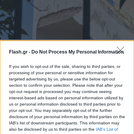
Χαϊδάρι: Παραμένει σε κρίσιμη κατάσταση στη
ΜΕΘ η 13χρονη που έπεσε από μπαλκόνι
Flash.gr -
Do Not Process My Personal Information
σχολείου
If you wish to opt-out of the sale, sharing to third parties, or
Τα πιο σοβαρά τραύματα εντοπίζονται στο κεφάλι και στον
processing of your personal or sensitive information for
θώρακα, με το εκτεταμένο αιμάτωμα στο κεφάλι να αποτελεί τη
targeted advertising by us, please use the below opt-out
μεγαλύτερη πηγή ανησυχίας για τους θεράποντες ιατρούς.
section to confirm your selection. Please note that after your
Μαρία
opt-out request is processed you may continue seeing
21.04.2026 07:54
Κατρινάκη
interest-based ads based on personal information utilized by
us or personal information disclosed to third parties prior to
your opt-out. You may separately opt-out of the further
disclosure of your personal information by third parties on the
IAB’s list of downstream participants. This information may
also be disclosed by us to third parties on the
IAB’s List of