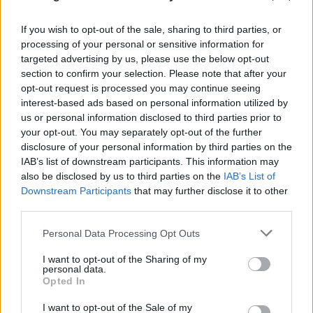
If you wish to opt-out of the sale, sharing to third parties, or
processing of your personal or sensitive information for
targeted advertising by us, please use the below opt-out
section to confirm your selection. Please note that after your
opt-out request is processed you may continue seeing
interest-based ads based on personal information utilized by
us or personal information disclosed to third parties prior to
your opt-out. You may separately opt-out of the further
disclosure of your personal information by third parties on the
IAB’s list of downstream participants. This information may
also be disclosed by us to third parties on the
IAB’s List of
Downstream Participants
that may further disclose it to other
third parties.
Please note that this website/app uses one or more Google
Personal Data Processing Opt Outs
services and may gather and store information including but
Αίτημα της Αθήνας για ενεργοποίηση της
not limited to your visit or usage behaviour. You may click to
I want to opt-out of the Sharing of my
personal data.
ρήτρας διαφυγής - Επενδύσεις άνω του 1
grant or deny consent to Google and its third-party tags to
Opted In
use your data for below specified purposes in below Google
δισ. ευρώ στην Ελλάδα
consent section.
I want to opt-out of the Sale of my