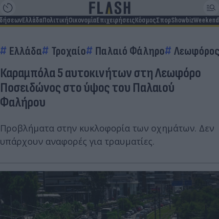
ιδήσεων
Ελλάδα
Πολιτική
Οικονομία
Επιχειρήσεις
Κόσμος
Σπορ
Showbiz
Weekend
Ελλάδα
Τροχαίο
Παλαιό Φάληρο
Λεωφόρος
Καραμπόλα 5 αυτοκινήτων στη Λεωφόρο
Ποσειδώνος στο ύψος του Παλαιού
Φαλήρου
Προβλήματα στην κυκλοφορία των οχημάτων. Δεν
υπάρχουν αναφορές για τραυματίες.