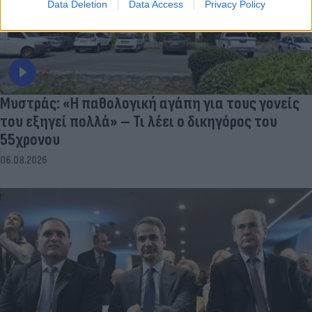
Data Deletion
Data Access
Privacy Policy
Μυστράς: «Η παθολογική αγάπη για τους γονείς
του εξηγεί πολλά» – Τι λέει ο δικηγόρος του
55χρονου
06.08.2026