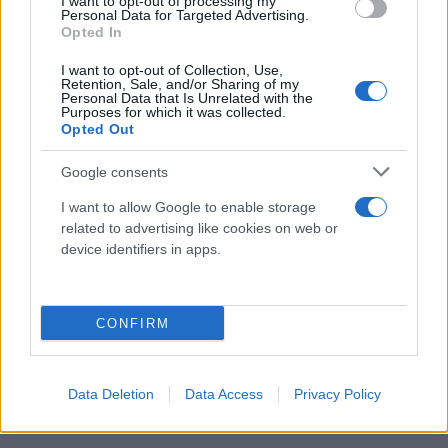
Carlos Yulo is a two-time Olympic champion! Two
I want to opt-out of processing my
Personal Data for Targeted Advertising.
golds in two days! 🥇🥇
Opted In
pic.twitter.com/iZHuQrDv2o
I want to opt-out of Collection, Use,
— The Olympic Games (@Olympics)
August 4, 2024
Retention, Sale, and/or Sharing of my
Personal Data that Is Unrelated with the
Purposes for which it was collected.
Opted Out
Τα προνόμια του δεν σταματούν εδώ καθώς θα
έχει τη δυνατότητα να αγοράσει όποια θήκη
Google consents
κινητού θέλει με μηδενικό αντίτιμο ενώ πάρα
I want to allow Google to enable storage
πολλές εταιρίες στη χώρα του δίνουν διάφορες
related to advertising like cookies on web or
χορηγίες για το επίτευγμά του.
device identifiers in apps.
Όλη αυτή η «υστερία» που υπάρχει στο πρόσωπο
CONFIRM
του Γιούλο μπορεί σε ένα βαθμό να δικαιολογηθει.
Μιλάμε για μια στιγμή που οι Φιλιππίνες περίμεναν
εδώ και 100 χρόνια από την πρώτη τους
Data Deletion
Data Access
Privacy Policy
συμμετοχή σε ολυμπιακούς αγώνες το 1924.