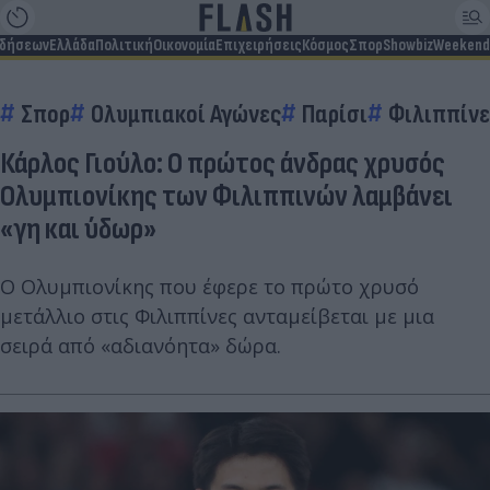
ιδήσεων
Ελλάδα
Πολιτική
Οικονομία
Επιχειρήσεις
Κόσμος
Σπορ
Showbiz
Weekend
Σπορ
Ολυμπιακοί Αγώνες
Παρίσι
Φιλιππίνε
Κάρλος Γιούλο: Ο πρώτος άνδρας χρυσός
Ολυμπιονίκης των Φιλιππινών λαμβάνει
«γη και ύδωρ»
Ο Ολυμπιονίκης που έφερε το πρώτο χρυσό
μετάλλιο στις Φιλιππίνες ανταμείβεται με μια
σειρά από «αδιανόητα» δώρα.