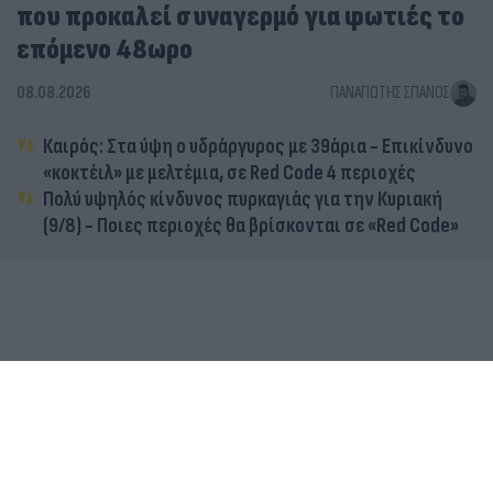
που προκαλεί συναγερμό για φωτιές το
επόμενο 48ωρο
08.08.2026
ΠΑΝΑΓΙΏΤΗΣ ΣΠΑΝΌΣ
Καιρός: Στα ύψη ο υδράργυρος με 39άρια - Επικίνδυνο
«κοκτέιλ» με μελτέμια, σε Red Code 4 περιοχές
Πολύ υψηλός κίνδυνος πυρκαγιάς για την Κυριακή
(9/8) - Ποιες περιοχές θα βρίσκονται σε «Red Code»