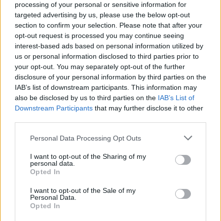
processing of your personal or sensitive information for
γενικώς, αυτό που μένει είναι κάποια κρίσιμα
targeted advertising by us, please use the below opt-out
ερωτήματα. Για όσους τον ψήφισαν, για τους
section to confirm your selection. Please note that after your
opt-out request is processed you may continue seeing
άλλους που ψήφισαν την Έφη Αχτσιόγλου, για
interest-based ads based on personal information utilized by
επώνυμους και ανώνυμους. Αλλά κυρίως για τον
us or personal information disclosed to third parties prior to
ίδιο. Και τώρα; Διότι η εκλογή ήταν το πρώτο βήμα
your opt-out. You may separately opt-out of the further
και όχι το πιο δύσκολο. Τα δύσκολα της δυσκολίας
disclosure of your personal information by third parties on the
IAB’s list of downstream participants. This information may
αρχίζουν τώρα. Και η περίοδος χάριτος θα είναι
also be disclosed by us to third parties on the
IAB’s List of
σύντομη. Αν υπάρξει…
Downstream Participants
that may further disclose it to other
third parties.
Η πολιτική δεν περιορίζεται στο επιχειρείν. Τα
Please note that this website/app uses one or more Google
Personal Data Processing Opt Outs
κόμματα είναι ζωντανά και δύστροπα. Και το
services and may gather and store information including but
not limited to your visit or usage behaviour. You may click to
I want to opt-out of the Sharing of my
πρώτο ερώτημα είναι πώς θα διαχειριστεί τον
personal data.
grant or deny consent to Google and its third-party tags to
Opted In
κόσμο του κόμματος. Και εκείνους που τον
use your data for below specified purposes in below Google
πιστεύουν και τους άλλους που τον
consent section.
I want to opt-out of the Sale of my
Personal Data.
αντιμετωπίζουν με εχθρική καχυποψία. Πώς θα
Opted In
ενώσει, με λίγα λόγια. Πώς θα πείσει -κι εδώ δεν