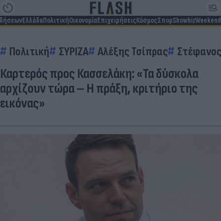
ιδήσεων
Ελλάδα
Πολιτική
Οικονομία
Επιχειρήσεις
Κόσμος
Σπορ
Showbiz
Weekend
Πολιτική
ΣΥΡΙΖΑ
Αλέξης Τσίπρας
Στέφανος
Καρτερός προς Κασσελάκη: «Τα δύσκολα
αρχίζουν τώρα – Η πράξη, κριτήριο της
εικόνας»