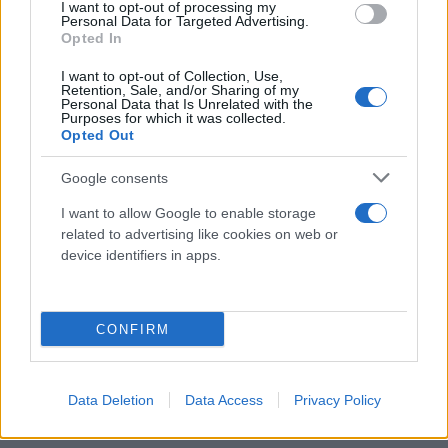
I want to opt-out of processing my
φτάνουν τα λόγια- ότι είναι πρόεδρος όλων των
Personal Data for Targeted Advertising.
μελών. Πώς θα καταστείλει εν τη γενέσει τους
Opted In
διάφορες εκδικητικές ανοησίες που ακούστηκαν
I want to opt-out of Collection, Use,
Retention, Sale, and/or Sharing of my
και γράφτηκαν την προεκλογική περίοδο. Τι
Personal Data that Is Unrelated with the
επιλογή συνεργατών θα κάνει και με ποια κριτήρια.
Purposes for which it was collected.
Opted Out
Και κατά πόσο τον πρώτο ευαίσθητο καιρό θα
αποκαταστήσει μια νέα ομαλότητα στη λειτουργία
Google consents
και στη δράση του ΣΥΡΙΖΑ.
I want to allow Google to enable storage
related to advertising like cookies on web or
device identifiers in apps.
CONFIRM
Data Deletion
Data Access
Privacy Policy