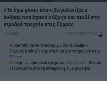
«Τα έχω χάσει όλα»: Συγκλονίζει ο
άνδρας που έχασε σύζυγο και παιδί στο
σφοδρό τροχαίο στις Σέρρες
07.08.2026
ΓΙΏΡΓΟΣ ΓΕΩΡΓΑΚΌΠΟΥΛΟΣ
«Προσπάθησα να το αποφύγω, δεν πρόλαβα»:
Συγκινεί ο οδηγός της νταλίκας για το τροχαίο στις
Σέρρες
Η στιγμή του φονικού τροχαίου στις Σέρρες - Βίντεο
ντοκουμέντο από τη σύγκρουση ΙΧ με φορτηγό