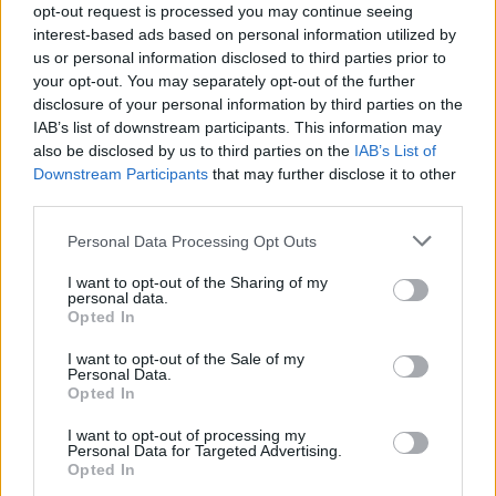
ακεραιότητα της χώρας, που είναι κατάσκοπος (της
opt-out request is processed you may continue seeing
Τουρκίας, των Ρώσων, της Αμερικής, της Αιγύπτου;
interest-based ads based on personal information utilized by
us or personal information disclosed to third parties prior to
) και δίνει πληροφορίες σε βάρος της Ελλάδας και
your opt-out. You may separately opt-out of the further
πρέπει να τον ακούσουμε τι κάνει αυτός ο τύπος, ή
disclosure of your personal information by third parties on the
μπορεί να οργανώνει τρομοκρατική
IAB’s list of downstream participants. This information may
δραστηριότητα, ο Ανδρουλάκης. Αν πράγματι είναι
also be disclosed by us to third parties on the
IAB’s List of
Downstream Participants
that may further disclose it to other
επικίνδυνος για την εθνική ασφάλεια ο
third parties.
Ανδρουλάκης τότε θα πρέπει να εξηγήσει στον
Please note that this website/app uses one or more Google
ελληνικό λαό τι έχει κάνει για να μην τον ψηφίσει.
Personal Data Processing Opt Outs
services and may gather and store information including but
Αν όμως ο Κ. Μητσοτάκης λέει ψέματα, τότε πρέπει
not limited to your visit or usage behaviour. You may click to
I want to opt-out of the Sharing of my
personal data.
να αποκαλυφθεί, για να ξέρει ο ελληνικός λαός τι
grant or deny consent to Google and its third-party tags to
Opted In
use your data for below specified purposes in below Google
κυβέρνηση έχει».
consent section.
I want to opt-out of the Sale of my
Personal Data.
Opted In
I want to opt-out of processing my
Personal Data for Targeted Advertising.
Opted In