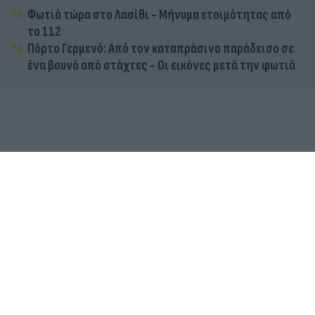
Φωτιά τώρα στο Λασίθι - Μήνυμα ετοιμότητας από
το 112
Πόρτο Γερμενό: Από τον καταπράσινο παράδεισο σε
ένα βουνό από στάχτες - Οι εικόνες μετά την φωτιά