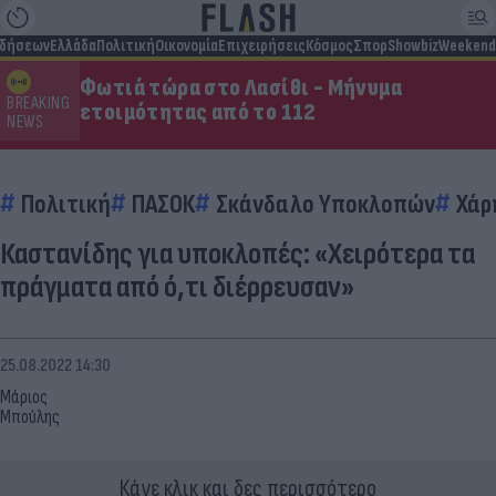
ιδήσεων
Ελλάδα
Πολιτική
Οικονομία
Επιχειρήσεις
Κόσμος
Σπορ
Showbiz
Weekend
Φωτιά τώρα στο Λασίθι - Μήνυμα
BREAKING
ετοιμότητας από το 112
NEWS
Πολιτική
ΠΑΣΟΚ
Σκάνδαλο Υποκλοπών
Χάρ
Καστανίδης για υποκλοπές: «Χειρότερα τα
πράγματα από ό,τι διέρρευσαν»
25.08.2022 14:30
Μάριος
Μπούλης
Κάνε κλικ και δες περισσότερο