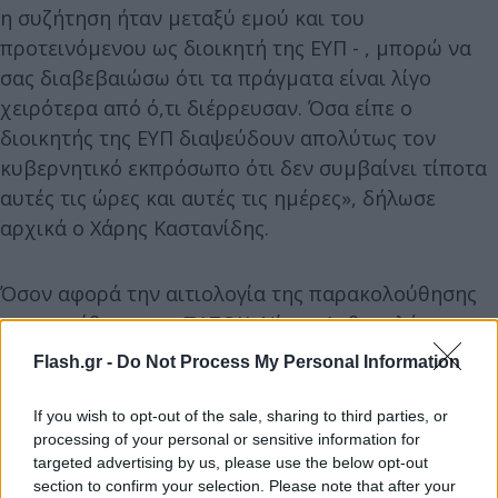
η συζήτηση ήταν μεταξύ εμού και του
προτεινόμενου ως διοικητή της ΕΥΠ - , μπορώ να
σας διαβεβαιώσω ότι τα πράγματα είναι λίγο
χειρότερα από ό,τι διέρρευσαν. Όσα είπε ο
διοικητής της ΕΥΠ διαψεύδουν απολύτως τον
κυβερνητικό εκπρόσωπο ότι δεν συμβαίνει τίποτα
αυτές τις ώρες και αυτές τις ημέρες», δήλωσε
αρχικά ο Χάρης Καστανίδης.
Όσον αφορά την αιτιολογία της παρακολούθησης
του προέδρου του ΠΑΣΟΚ, Νίκου Ανδρουλάκη, ο
έμπειρος βουλευτής δήλωσε: «Λέγεται ότι πρέπει
Flash.gr -
Do Not Process My Personal Information
να παρακολουθηθεί ο κ. Ανδρουλάκης, για λόγους
"εθνικής ασφάλειας", είναι η επίσημη ανακοίνωση
If you wish to opt-out of the sale, sharing to third parties, or
της κυβέρνησης. Τι είναι η "εθνική ασφάλεια";
processing of your personal or sensitive information for
targeted advertising by us, please use the below opt-out
Κάποιος που επιβουλεύεται την εδαφική
section to confirm your selection. Please note that after your