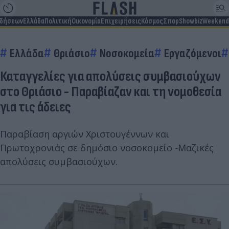
ιδήσεων
Ελλάδα
Πολιτική
Οικονομία
Επιχειρήσεις
Κόσμος
Σπορ
Showbiz
Weekend
Ελλάδα
Θριάσιο
Νοσοκομεία
Εργαζόμενοι
Καταγγελίες για απολύσεις συμβασιούχων
στο Θριάσιο - Παραβίαζαν και τη νομοθεσία
για τις άδειες
Παραβίαση αργιών Χριστουγέννων και
Πρωτοχρονιάς σε δημόσιο νοσοκομείο -Μαζικές
απολύσεις συμβασιούχων.