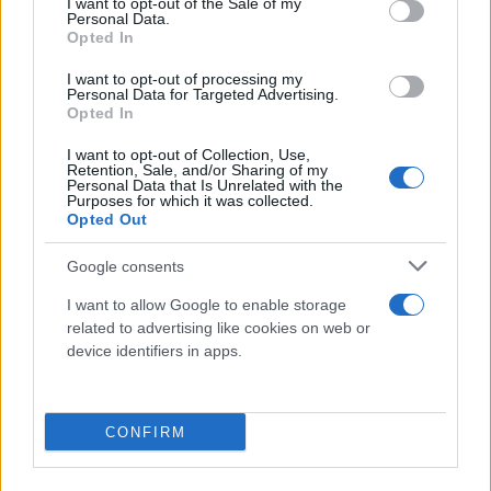
I want to opt-out of the Sale of my
κανονικής άδειας) την ανέθεσε σε ιδιωτική εταιρεία
Personal Data.
Opted In
με ετήσιο κόστος 1.692.000 ευρώ – ποσό πολύ
μεγαλύτερο από ότι θα κόστιζε η πρόσληψη
I want to opt-out of processing my
Personal Data for Targeted Advertising.
μόνιμου προσωπικού – και απέλυσε 37
Opted In
συμβασιούχους καθαριστές/καθαρίστριες.
I want to opt-out of Collection, Use,
Retention, Sale, and/or Sharing of my
Personal Data that Is Unrelated with the
Purposes for which it was collected.
Opted Out
Google consents
I want to allow Google to enable storage
related to advertising like cookies on web or
device identifiers in apps.
CONFIRM