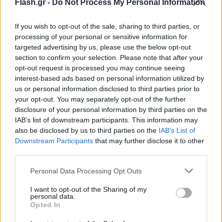
Flash.gr -
Do Not Process My Personal Information
και το υπουργείο Υγείας, η διοίκηση του ΘΡΙΑΣΙΟΥ
νοσοκομείου προχώρησε, με κατά πλειοψηφία
If you wish to opt-out of the sale, sharing to third parties, or
processing of your personal or sensitive information for
αποφάσεις του ΔΣ του νοσοκομείου (καταψήφισαν
targeted advertising by us, please use the below opt-out
οι εκπρόσωποι των γιατρών και εργαζομένων) στην
section to confirm your selection. Please note that after your
ανάθεση της «παροχής υπηρεσιών εστιατορίου και
opt-out request is processed you may continue seeing
παροχής φαγητού» σε ιδιωτική εταιρεία με ετήσιο
interest-based ads based on personal information utilized by
us or personal information disclosed to third parties prior to
κόστος 1.818.000 ευρώ, που συνοδεύτηκε από την
your opt-out. You may separately opt-out of the further
απόλυση 30 συμβασιούχων εργαζόμενων που η
disclosure of your personal information by third parties on the
ετήσια μισθοδοσία τους έφτανε 376.000 ευρώ.
IAB’s list of downstream participants. This information may
also be disclosed by us to third parties on the
IAB’s List of
Downstream Participants
that may further disclose it to other
Αντίστοιχο είναι το παράδειγμα της καθαριότητας,
third parties.
όπου η διοίκηση του ΘΡΙΑΣΙΟΥ νοσοκομείου,
Please note that this website/app uses one or more Google
Personal Data Processing Opt Outs
υλοποιώντας την πολιτική της κυβέρνησης της ΝΔ,
services and may gather and store information including but
με απόφαση του ΔΣ του Νοσοκομείου σε
not limited to your visit or usage behaviour. You may click to
I want to opt-out of the Sharing of my
personal data.
grant or deny consent to Google and its third-party tags to
συνεδρίαση της 1ης Αυγούστου (όπου απουσίαζαν
Opted In
use your data for below specified purposes in below Google
οι εκπρόσωποι των γιατρών και εργαζομένων λόγω
consent section.