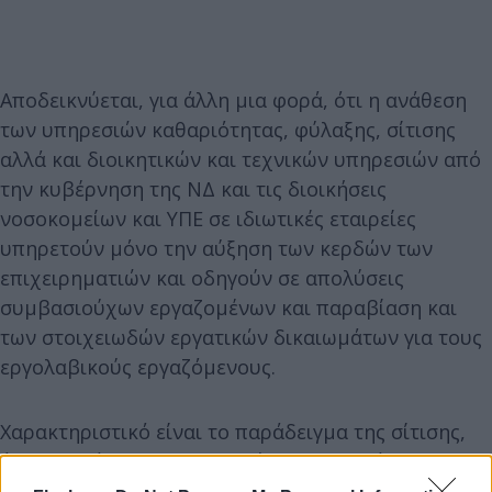
Αποδεικνύεται, για άλλη μια φορά, ότι η ανάθεση
των υπηρεσιών καθαριότητας, φύλαξης, σίτισης
αλλά και διοικητικών και τεχνικών υπηρεσιών από
την κυβέρνηση της ΝΔ και τις διοικήσεις
νοσοκομείων και ΥΠΕ σε ιδιωτικές εταιρείες
υπηρετούν μόνο την αύξηση των κερδών των
επιχειρηματιών και οδηγούν σε απολύσεις
συμβασιούχων εργαζομένων και παραβίαση και
των στοιχειωδών εργατικών δικαιωμάτων για τους
εργολαβικούς εργαζόμενους.
Χαρακτηριστικό είναι το παράδειγμα της σίτισης,
όπου παρά τις επανειλημμένες παρεμβάσεις του
Σωματείου μας, με κινητοποιήσεις στο νοσοκομείο