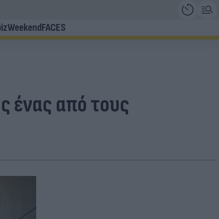
iz
Weekend
FACES
ς ένας από τους