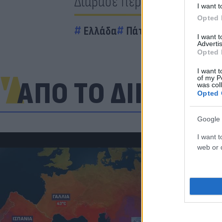
Διάβασε περισσότερα
I want t
Opted 
Ελλάδα
Πάτρα
κατάρρευση
I want 
Advertis
Opted 
I want t
of my P
ΑΠΟ ΤΟ ΔΙΚΤΥΟ
was col
Opted 
Google 
I want t
web or d
Πανζουρλισμ
Σαλάχ - Χιλι
της Τραμπζον