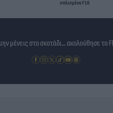
οπλισμένα F16
 μην μένεις στο σκοτάδι... ακολούθησε το F