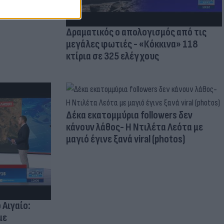
Δραματικός ο απολογισμός από τις
μεγάλες φωτιές - «Κόκκινα» 118
κτίρια σε 325 ελέγχους
Δέκα εκατομμύρια followers δεν
κάνουν λάθος- Η Ντιλέτα Λεότα με
μαγιό έγινε ξανά viral (photos)
 Αιγαίο:
με