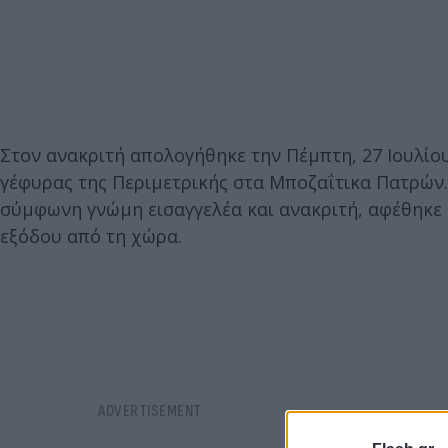
Στον ανακριτή απολογήθηκε την Πέμπτη, 27 Ιουλίου
γέφυρας της Περιμετρικής στα Μποζαΐτικα Πατρών. 
σύμφωνη γνώμη εισαγγελέα και ανακριτή, αφέθηκε 
εξόδου από τη χώρα.