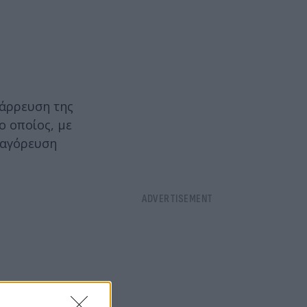
τάρρευση της
ο οποίος, με
παγόρευση