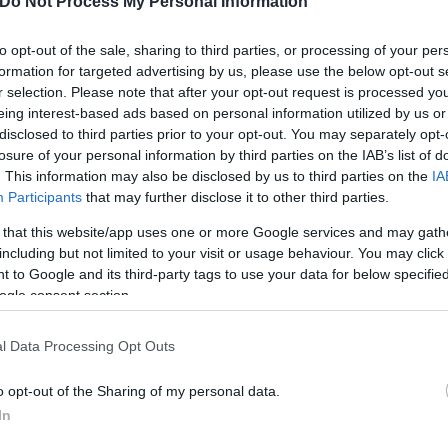
Do Not Process My Personal Information
to opt-out of the sale, sharing to third parties, or processing of your per
formation for targeted advertising by us, please use the below opt-out s
r selection. Please note that after your opt-out request is processed y
eing interest-based ads based on personal information utilized by us or
λοιποι τρεις συλληφθέντες. Και οι τέσσερις αντιμε
disclosed to third parties prior to your opt-out. You may separately opt-
losure of your personal information by third parties on the IAB’s list of
. This information may also be disclosed by us to third parties on the
IA
Participants
that may further disclose it to other third parties.
ερο
Flash.gr
στην αναζήτηση της
Google
 that this website/app uses one or more Google services and may gath
including but not limited to your visit or usage behaviour. You may click 
 to Google and its third-party tags to use your data for below specifi
ogle consent section.
l Data Processing Opt Outs
o opt-out of the Sharing of my personal data.
In