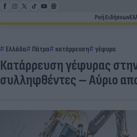
Ροή Ειδήσεων
Ελ
Ελλάδα
Πάτρα
κατάρρευση
γέφυρα
Κατάρρευση γέφυρας στην 
συλληφθέντες – Αύριο απο