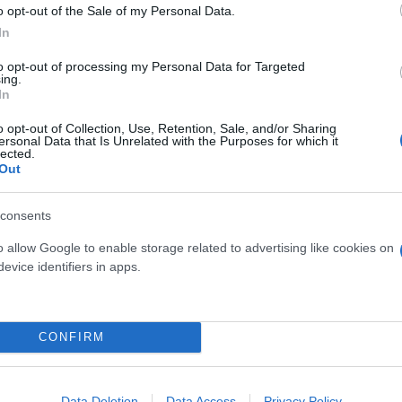
o opt-out of the Sale of my Personal Data.
In
γέφυρα
to opt-out of processing my Personal Data for Targeted
ing.
In
o opt-out of Collection, Use, Retention, Sale, and/or Sharing
ersonal Data that Is Unrelated with the Purposes for which it
lected.
Out
consents
o allow Google to enable storage related to advertising like cookies on
evice identifiers in apps.
ός στην παρουσίαση του
Και οι μαϊμούδες έχουν κατ
CONFIRM
άδες κόσμου στο γήπεδο
επιστήμονες ρίχνουν φως
σπόρ (video)
"φιλίες" μεταξύ διαφορε
Data Deletion
Data Access
Privacy Policy