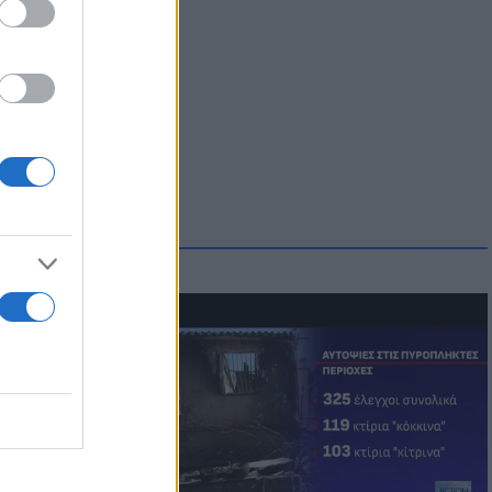
οικίδια! Οι
 στις
τικών ειδών