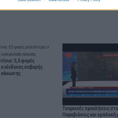
τίνια: 3,5 φορές
 ο κίνδυνος σοβαρής
ς κάκωσης
Τουρκικές προκλήσεις στο
Παραβιάσεις και εμπλοκή 