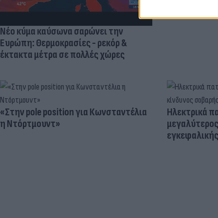
Νέο κύμα καύσωνα σαρώνει την
Ευρώπη: Θερμοκρασίες - ρεκόρ &
έκτακτα μέτρα σε πολλές χώρες
«Στην pole position για Κωνσταντέλια
Ηλεκτρικά πα
η Ντόρτμουντ»
μεγαλύτερος
εγκεφαλική