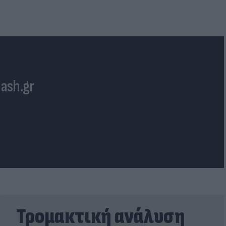
lash.gr
Τρομακτική ανάλυση