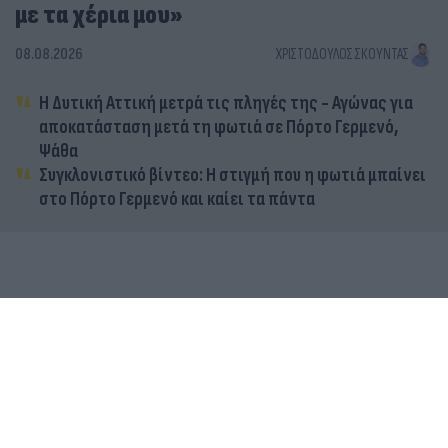
με τα χέρια μου»
08.08.2026
ΧΡΙΣΤΌΔΟΥΛΟΣ ΣΚΟΎΝΤΑΣ
Η Δυτική Αττική μετρά τις πληγές της - Αγώνας για
αποκατάσταση μετά τη φωτιά σε Πόρτο Γερμενό,
Ψάθα
Συγκλονιστικό βίντεο: Η στιγμή που η φωτιά μπαίνει
στο Πόρτο Γερμενό και καίει τα πάντα