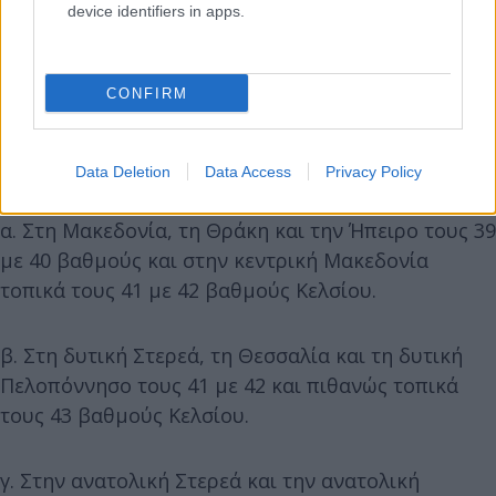
βαθμούς Κελσίου.
device identifiers in apps.
στ. Στην Αττική τους 38 με 39 βαθμούς Κελσίου.
CONFIRM
3. Τη Δευτέρα (15-7-2024) η μέγιστη θερμοκρασία
θα φτάσει:
Data Deletion
Data Access
Privacy Policy
α. Στη Μακεδονία, τη Θράκη και την Ήπειρο τους 39
με 40 βαθμούς και στην κεντρική Μακεδονία
τοπικά τους 41 με 42 βαθμούς Κελσίου.
β. Στη δυτική Στερεά, τη Θεσσαλία και τη δυτική
Πελοπόννησο τους 41 με 42 και πιθανώς τοπικά
τους 43 βαθμούς Κελσίου.
γ. Στην ανατολική Στερεά και την ανατολική