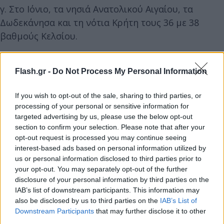
γ. Στο Ιόνιο, τα νησιά Ανατολικού Αιγαίου, τα
Δωδεκάνησα και τη νότια Κρήτη τους 36 με 38
βαθμούς Κελσίου.
δ. Στην υπόλοιπη νησιωτική χώρα τους 33 με 35
Flash.gr -
Do Not Process My Personal Information
βαθμούς Κελσίου.
If you wish to opt-out of the sale, sharing to third parties, or
processing of your personal or sensitive information for
ε. Στην Αττική τους 38 με 39 βαθμούς Κελσίου.
targeted advertising by us, please use the below opt-out
section to confirm your selection. Please note that after your
2. Την Κυριακή (14-7-2024) υψηλές θερμοκρασίες θα
opt-out request is processed you may continue seeing
interest-based ads based on personal information utilized by
επικρατήσουν κυρίως στα δυτικά, τα βόρεια, τα
us or personal information disclosed to third parties prior to
νησιά του ανατολικού Αιγαίου και τα Δωδεκάνησα.
your opt-out. You may separately opt-out of the further
disclosure of your personal information by third parties on the
IAB’s list of downstream participants. This information may
Η μέγιστη θερμοκρασία θα φτάσει:
also be disclosed by us to third parties on the
IAB’s List of
Downstream Participants
that may further disclose it to other
third parties.
α. Στη Μακεδονία, τη Θράκη και την Ήπειρο τους 38