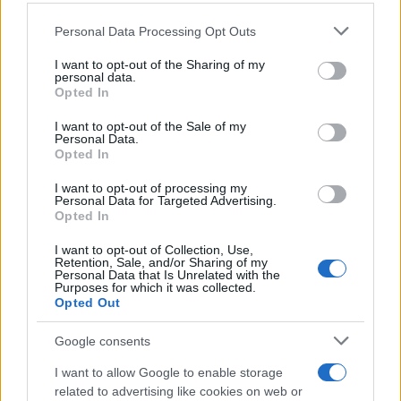
με 40 βαθμούς και τοπικά στην κεντρική
Please note that this website/app uses one or more Google
Personal Data Processing Opt Outs
Μακεδονία τους 41 με 42 βαθμούς Κελσίου.
services and may gather and store information including but
not limited to your visit or usage behaviour. You may click to
I want to opt-out of the Sharing of my
personal data.
grant or deny consent to Google and its third-party tags to
Opted In
β. Στη δυτική Στερεά, τη Θεσσαλία και τη δυτική
use your data for below specified purposes in below Google
consent section.
Πελοπόννησο τους 40 με 42 βαθμούς Κελσίου.
I want to opt-out of the Sale of my
Personal Data.
Opted In
γ. Στην ανατολική Στερεά και την ανατολική
I want to opt-out of processing my
Πελοπόννησο τους 40 και τοπικά τους 41 βαθμούς
Personal Data for Targeted Advertising.
Opted In
Κελσίου.
I want to opt-out of Collection, Use,
Retention, Sale, and/or Sharing of my
Personal Data that Is Unrelated with the
δ. Στο Ιόνιο, τα νησιά Ανατολικού Αιγαίου, τα
Purposes for which it was collected.
Δωδεκάνησα και τη νότια Κρήτη τους 37 με 39
Opted Out
βαθμούς Κελσίου.
Google consents
I want to allow Google to enable storage
ε. Στην υπόλοιπη νησιωτική χώρα τους 34 με 36
related to advertising like cookies on web or