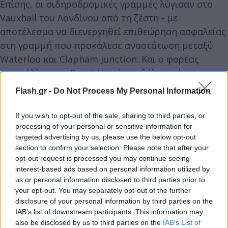
Επίσης, οι σιδηροδρομικές γραμμές λύγισαν στο
Vauxhall του Λονδίνου από τη ζέστη - με
αποτέλεσμα να διενεργηθεί επιθεώρηση ασφαλείας
στη γραμμή που προκάλεσε αναστάτωση μεταξύ
Waterloo και Clapham Junction. Και ο φορέας
εκμετάλλευσης Great Northern δήλωσε ότι μια
λυγισμένη σιδηροτροχιά στο Watlington στο
Flash.gr -
Do Not Process My Personal Information
Norfolk σήμαινε ότι τα δρομολόγια δεν μπορούσαν
να εκτελεστούν μεταξύ Cambridge και Kings Lynn.
If you wish to opt-out of the sale, sharing to third parties, or
processing of your personal or sensitive information for
targeted advertising by us, please use the below opt-out
Αυτό συμβαίνει καθώς οι Βρετανοί βίωσαν την
section to confirm your selection. Please note that after your
«θερμότερη νύχτα που έχει καταγραφεί ποτέ» με
opt-out request is processed you may continue seeing
interest-based ads based on personal information utilized by
το Λονδίνο να φτάνει τους 29C (84F) μέχρι τα
us or personal information disclosed to third parties prior to
μεσάνυχτα, ενώ ο υδράργυρος στο Σαουθάμπτον
your opt-out. You may separately opt-out of the further
έφτασε τους 24C (75F). Εν τω μεταξύ, στο Ντόβερ
disclosure of your personal information by third parties on the
στο Κεντ, ο υδράργυρος παρέμεινε λίγο πιο
IAB’s list of downstream participants. This information may
also be disclosed by us to third parties on the
IAB’s List of
δροσερός και έφτασε τους 21C (70F) τις πρώτες