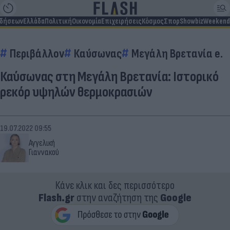
ιδήσεων
Ελλάδα
Πολιτική
Οικονομία
Επιχειρήσεις
Κόσμος
Σπορ
Showbiz
Weekend
Περιβάλλον
Καύσωνας
Μεγάλη Βρετανία e.
Καύσωνας στη Μεγάλη Βρετανία: Ιστορικό
ρεκόρ υψηλών θερμοκρασιών
19.07.2022 09:55
Αγγελική
Γιαννακού
Κάνε κλικ και δες περισσότερο
Flash.gr
στην αναζήτηση της
Google