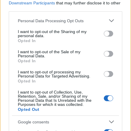
Downstream Participants
that may further disclose it to other
πρωινές ώρες, ενώ στο Aboyne στο Aberdeenshire
third parties.
έφτασε τους 19C (66F).
Please note that this website/app uses one or more Google
Personal Data Processing Opt Outs
services and may gather and store information including but
Η Ουαλία κατέγραψε τη Δευτέρα τη θερμότερη
not limited to your visit or usage behaviour. You may click to
I want to opt-out of the Sharing of my
personal data.
grant or deny consent to Google and its third-party tags to
ημέρα που έχει καταγραφεί ποτέ, με τη
Opted In
use your data for below specified purposes in below Google
θερμοκρασία να φτάνει τους 37,1 C στο Hawarden
consent section.
I want to opt-out of the Sale of my
του Flintshire - ξεπερνώντας κατά σχεδόν 2 C το
Personal Data.
Opted In
προηγούμενο ρεκόρ για τη χώρα που ίσχυε από το
1990.
I want to opt-out of processing my
Personal Data for Targeted Advertising.
Opted In
https://www.youtube.com/watch?v=Rao1zQLTT-Y
I want to opt-out of Collection, Use,
Retention, Sale, and/or Sharing of my
Personal Data that Is Unrelated with the
Purposes for which it was collected.
Φόβοι για διακοπές ρεύματος και υδροδότησης
Opted Out
Google consents
Οι ειδικοί έχουν επίσης προειδοποιήσει ότι