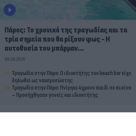
Πάρος: Το χρονικό της τραγωδίας και τα
τρία σημεία που θα ρίξουν φως - Η
αυτοθυσία του μπάρμαν...
08.08.2026
Τραγωδία στην Πάρο: Ο ιδιοκτήτης του beach bar είχε
δηλωθεί ως ναυαγοσώστης
Τραγωδία στην Πάρο: Πνίγηκε 4χρονο παιδί σε πισίνα
– Προσήχθησαν γονείς και ιδιοκτήτης