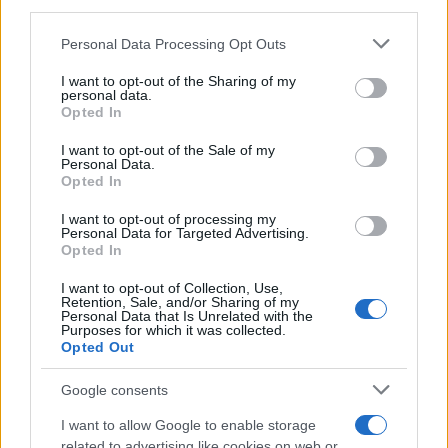
third parties.
ανόδου του Κηφισού από τον Πειραιά έως την
Please note that this website/app uses one or more Google
Personal Data Processing Opt Outs
Πέτρου Ράλλη, με αποτέλεσμα να δημιουργηθεί
services and may gather and store information including but
ήδη μποτιλιάρισμα.
not limited to your visit or usage behaviour. You may click to
I want to opt-out of the Sharing of my
personal data.
grant or deny consent to Google and its third-party tags to
Opted In
use your data for below specified purposes in below Google
consent section.
I want to opt-out of the Sale of my
Personal Data.
Opted In
I want to opt-out of processing my
Personal Data for Targeted Advertising.
Opted In
I want to opt-out of Collection, Use,
Retention, Sale, and/or Sharing of my
Personal Data that Is Unrelated with the
Purposes for which it was collected.
Opted Out
Google consents
I want to allow Google to enable storage
related to advertising like cookies on web or