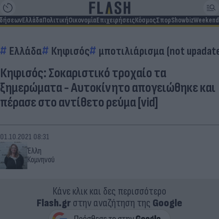
ιδήσεων
Ελλάδα
Πολιτική
Οικονομία
Επιχειρήσεις
Κόσμος
Σπορ
Showbiz
Weekend
Ελλάδα
Κηφισός
μποτιλιάρισμα (not upadat
Κηφισός: Σοκαριστικό τροχαίο τα
ξημερώματα - Αυτοκίνητο απογειώθηκε και
πέρασε στο αντίθετο ρεύμα [vid]
01.10.2021 08:31
Έλλη
Κομνηνού
Κάνε κλικ και δες περισσότερο
Flash.gr
στην αναζήτηση της
Google