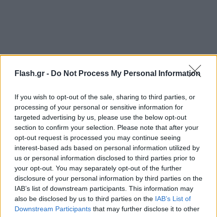
Flash.gr -
Do Not Process My Personal Information
If you wish to opt-out of the sale, sharing to third parties, or
Σύμφωνα με πληροφορίες ο ένας από τους δύο
processing of your personal or sensitive information for
targeted advertising by us, please use the below opt-out
τραυματίες έχει οδηγηθεί σε
σοβαρή κατάσταση
section to confirm your selection. Please note that after your
στο Τζάνειο νοσοκομείο.
opt-out request is processed you may continue seeing
interest-based ads based on personal information utilized by
us or personal information disclosed to third parties prior to
Από θαύμα την ώρα που το αυτοκίνητο
your opt-out. You may separately opt-out of the further
απογειώθηκε κυριολεκτικά από το ρεύμα καθόδου
disclosure of your personal information by third parties on the
στο ρεύμα ανόδου, δεν κινούνταν άλλο όχημα στην
IAB’s list of downstream participants. This information may
also be disclosed by us to third parties on the
IAB’s List of
άνοδο του Κηφισού. Εξαιτίας του τροχαίου και για
Downstream Participants
that may further disclose it to other
να καθαριστεί ο δρόμος έκλεισε το ρεύμα της