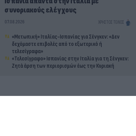
Ισπανία απαντά στην Ιταλία με
συνοριακούς ελέγχους
07.08.2026
ΧΡΉΣΤΟΣ ΤΈΛΙΟΣ
«Μετωπική» Ιταλίας-Ισπανίας για Σένγκεν: «Δεν
δεχόμαστε επιβολές από το εξωτερικό ή
τελεσίγραφα»
«Τελεσίγραφο» Ισπανίας στην Ιταλία για τη Σένγκεν:
Ζητά άρση των περιορισμών έως την Κυριακή