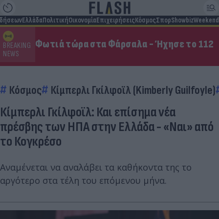
ιδήσεων
Ελλάδα
Πολιτική
Οικονομία
Επιχειρήσεις
Κόσμος
Σπορ
Showbiz
Weekend
Φωτιά τώρα στα Φάρσαλα - Ήχησε το 112
BREAKING
NEWS
Κόσμος
Κίμπερλι Γκίλφοϊλ (Kimberly Guilfoyle)
Κίμπερλι Γκίλφοϊλ: Και επίσημα νέα
πρέσβης των ΗΠΑ στην Ελλάδα - «Ναι» από
το Κογκρέσο
Αναμένεται να αναλάβει τα καθήκοντα της το
αργότερο στα τέλη του επόμενου μήνα.