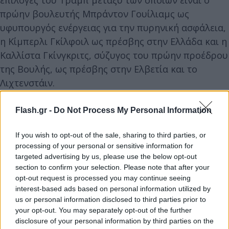
πρώην βουλευτής Μπράντον Γουίλιαμς ως
υφυπουργός ενέργειας για την πυρηνική ασφάλεια,
η Κίμπερλι Γκίλφοιλ ως πρέσβης στην Ελλάδα και η
Καλλίστα Γκίνγκριτς, σύζυγος του πρώην προέδρου
της Βουλής, ως πρέσβης στην Ελβετία και το
Λιχτενστάιν.
Flash.gr -
Do Not Process My Personal Information
Υπενθυμίζεται πως η Guilfoyle είναι πρώην
εισαγγελέας της Καλιφόρνιας καθώς και τηλεοπτική
If you wish to opt-out of the sale, sharing to third parties, or
προσωπικότητα, η οποία ηγήθηκε της
processing of your personal or sensitive information for
συγκέντρωσης χρημάτων για την εκστρατεία του
targeted advertising by us, please use the below opt-out
Τραμπ το 2020 ενώ ήταν κάποτε αρραβωνιασμένη
section to confirm your selection. Please note that after your
opt-out request is processed you may continue seeing
με τον γιο του Αμερικανού προέδρου, Ντόναλντ
interest-based ads based on personal information utilized by
Τραμπ Τζούνιορ.
us or personal information disclosed to third parties prior to
your opt-out. You may separately opt-out of the further
disclosure of your personal information by third parties on the