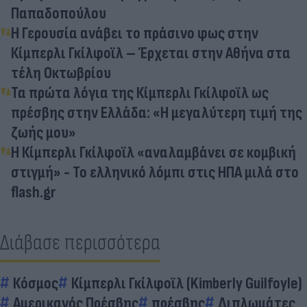
Παπαδοπούλου
Η Γερουσία ανάβει το πράσινο φως στην
Κίμπερλι Γκίλφοϊλ – Έρχεται στην Αθήνα στα
τέλη Οκτωβρίου
Τα πρώτα λόγια της Κίμπερλι Γκίλφοϊλ ως
πρέσβης στην Ελλάδα: «Η μεγαλύτερη τιμή της
ζωής μου»
Η Κίμπερλι Γκίλφοϊλ «αναλαμβάνει σε κομβική
στιγμή» - Το ελληνικό λόμπι στις ΗΠΑ μιλά στο
flash.gr
Διάβασε περισσότερα
Κόσμος
Κίμπερλι Γκίλφοϊλ (Kimberly Guilfoyle)
Αμερικανός Πρέσβης
πρέσβης
Διπλωμάτες