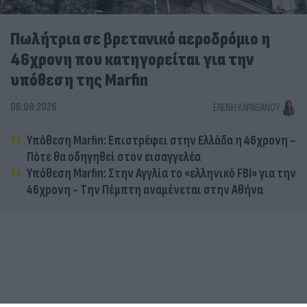
Πωλήτρια σε βρετανικό αεροδρόμιο η
46χρονη που κατηγορείται για την
υπόθεση της Marfin
06.08.2026
ΕΛΈΝΗ ΚΑΡΑΘΆΝΟΥ
Υπόθεση Marfin: Επιστρέφει στην Ελλάδα η 46χρονη -
Πότε θα οδηγηθεί στον εισαγγελέα
Υπόθεση Marfin: Στην Αγγλία το «ελληνικό FBI» για την
46χρονη - Την Πέμπτη αναμένεται στην Αθήνα