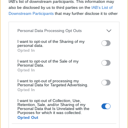
IAB’s list of downstream participants. This information may
also be disclosed by us to third parties on the
IAB’s List of
Downstream Participants
that may further disclose it to other
third parties.
Please note that this website/app uses one or more Google
Personal Data Processing Opt Outs
services and may gather and store information including but
not limited to your visit or usage behaviour. You may click to
I want to opt-out of the Sharing of my
personal data.
grant or deny consent to Google and its third-party tags to
Opted In
use your data for below specified purposes in below Google
consent section.
I want to opt-out of the Sale of my
Personal Data.
Opted In
I want to opt-out of processing my
Personal Data for Targeted Advertising.
Opted In
I want to opt-out of Collection, Use,
Retention, Sale, and/or Sharing of my
Personal Data that Is Unrelated with the
Purposes for which it was collected.
Opted Out