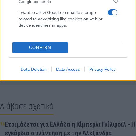
Google consents
I want to allow Google to enable storage
related to advertising like cookies on web or
device identifiers in apps.
CONFIRM
Κάνε κλικ και δες περισσότερο
Flash.gr
στην αναζήτηση της
Google
Data Deletion
Data Access
Privacy Policy
Διάβασε σχετικά
Ετοιμάζεται για Ελλάδα η Κίμπερλι Γκίλφοϊλ - Η
εγκάρδια συνάντηση με την Αλεξάνδρα