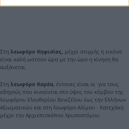
Στη
λεωφόρο Κηφισίας,
μέχρι στιγμής η εικόνα
είναι καλή ωστόσο ώρα με την ώρα η κίνηση θα
αυξάνεται.
Στη
λεωφόρο Καρέα,
έντονες είναι οι για τους
οδηγούς που κινούνται στο ύψος του κόμβου της
λεωφόρου Ελευθερίου Βενιζέλου έως την Ελλήνων
Αξιωματικών και στη λεωφόρο Αλίμου - Κατεχάκη
μέχρι την Αρχιεπισκόπου Χρυσοστόμου.