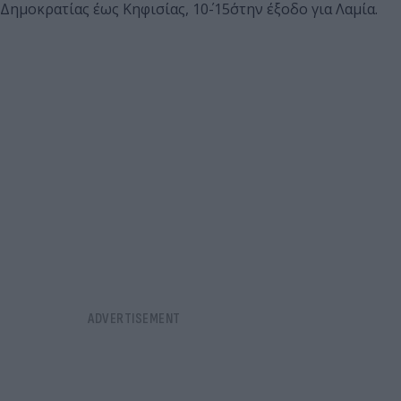
Δημοκρατίας έως Κηφισίας, 10΄-15΄στην έξοδο για Λαμία.