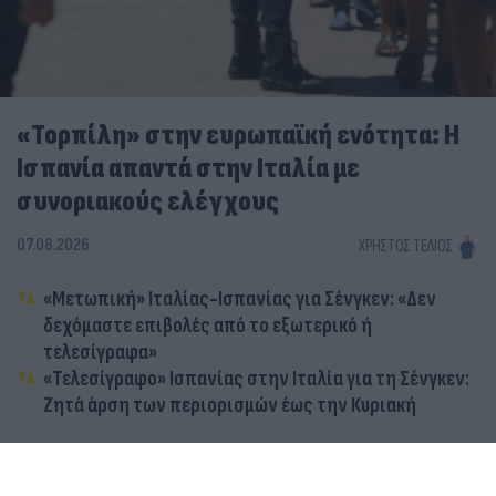
«Τορπίλη» στην ευρωπαϊκή ενότητα: Η
Ισπανία απαντά στην Ιταλία με
συνοριακούς ελέγχους
07.08.2026
ΧΡΉΣΤΟΣ ΤΈΛΙΟΣ
«Μετωπική» Ιταλίας-Ισπανίας για Σένγκεν: «Δεν
δεχόμαστε επιβολές από το εξωτερικό ή
τελεσίγραφα»
«Τελεσίγραφο» Ισπανίας στην Ιταλία για τη Σένγκεν:
Ζητά άρση των περιορισμών έως την Κυριακή