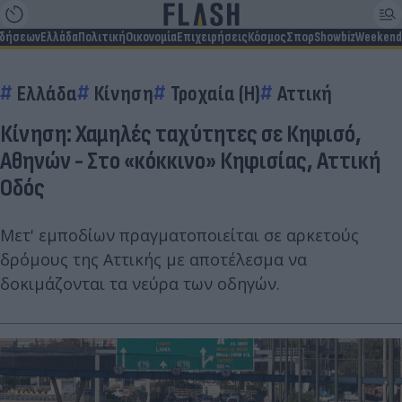
ιδήσεων
Ελλάδα
Πολιτική
Οικονομία
Επιχειρήσεις
Κόσμος
Σπορ
Showbiz
Weekend
Ελλάδα
Κίνηση
Τροχαία (Η)
Αττική
Κίνηση: Χαμηλές ταχύτητες σε Κηφισό,
Αθηνών - Στο «κόκκινο» Κηφισίας, Αττική
Οδός
Μετ' εμποδίων πραγματοποιείται σε αρκετούς
δρόμους της Αττικής με αποτέλεσμα να
δοκιμάζονται τα νεύρα των οδηγών.