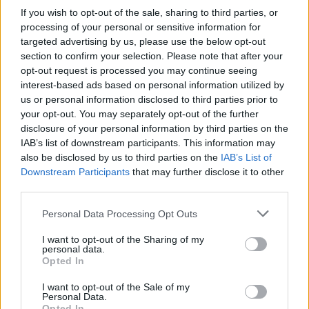
— Attiki Odos Traffic (@aodostraffic)
May 13, 2026
If you wish to opt-out of the sale, sharing to third parties, or
processing of your personal or sensitive information for
targeted advertising by us, please use the below opt-out
Την ίδια εικόνα θα αντιμετωπίσουν και όσοι
section to confirm your selection. Please note that after your
βρίσκονται στη
λεωφόρο Αθηνών
όπου το κύριο
opt-out request is processed you may continue seeing
interest-based ads based on personal information utilized by
πρόβλημα εντοπίζονται από το Χαϊδάρι έως και τον
us or personal information disclosed to third parties prior to
Σκαραμαγκά.
your opt-out. You may separately opt-out of the further
disclosure of your personal information by third parties on the
IAB’s list of downstream participants. This information may
Στο κέντρο
της πρωτεύουσας, οι οδηγοί κινούνται
also be disclosed by us to third parties on the
IAB’s List of
με χαμηλές ταχύτητες στις λεωφόρους βασιλέως
Downstream Participants
that may further disclose it to other
Κωνσταντίνου, βασιλίσσης Σοφίας αλλά και στην
third parties.
οδό Αρδηττού.
Please note that this website/app uses one or more Google
Personal Data Processing Opt Outs
services and may gather and store information including but
not limited to your visit or usage behaviour. You may click to
I want to opt-out of the Sharing of my
Στη
λεωφόρο Αλεξάνδρας,
τμηματικά υπάρχει
personal data.
grant or deny consent to Google and its third-party tags to
Opted In
δυσχέρεια.
use your data for below specified purposes in below Google
consent section.
I want to opt-out of the Sale of my
Personal Data.
Opted In