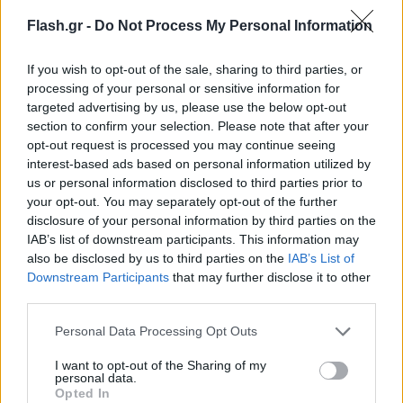
Flash.gr -
Do Not Process My Personal Information
Αθηνών-Κορίνθου/Λ. Αθηνών (έξοδος)
Αθηνών-Λαμίας(Αθηνών έως κόμβος
If you wish to opt-out of the sale, sharing to third parties, or
Καλυφτάκη -έξοδος)
processing of your personal or sensitive information for
targeted advertising by us, please use the below opt-out
Αθηνών-Λαμίας(κόμβος Καλυφτάκη έως
section to confirm your selection. Please note that after your
Αθηνών-είσοδος)
opt-out request is processed you may continue seeing
interest-based ads based on personal information utilized by
Αλεξάνδρας
us or personal information disclosed to third parties prior to
Κατεχάκη (ρεύμα από Ηλιούπολη)
your opt-out. You may separately opt-out of the further
disclosure of your personal information by third parties on the
Λ. Κηφισίας (άνοδος)
IAB’s list of downstream participants. This information may
Λ. Κηφισίας (κάθοδος)
also be disclosed by us to third parties on the
IAB’s List of
Downstream Participants
that may further disclose it to other
Βασ. Σοφίας (άνοδος)
third parties.
Βασ. Σοφίας (κάθοδος)
Please note that this website/app uses one or more Google
Personal Data Processing Opt Outs
services and may gather and store information including but
Λ. Συγγρού (άνοδος)
not limited to your visit or usage behaviour. You may click to
I want to opt-out of the Sharing of my
personal data.
Σταδίου
grant or deny consent to Google and its third-party tags to
Opted In
use your data for below specified purposes in below Google