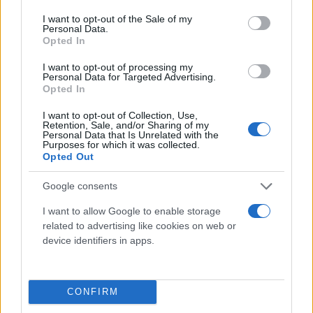
Λιμάνι Πειραιά
consent section.
I want to opt-out of the Sale of my
Personal Data.
Βάρης-Κορωπίου
Opted In
Λ. Σχιστου
I want to opt-out of processing my
Personal Data for Targeted Advertising.
Opted In
Καθυστερήσει και στην Αττική Οδό
I want to opt-out of Collection, Use,
Retention, Sale, and/or Sharing of my
Τα 20 λεπτά φτάνουν οι καθυστερήσεις στην Αττική
Personal Data that Is Unrelated with the
Οδό.
Purposes for which it was collected.
Opted Out
Συγκεκριμένα: «Καθυστερήσεις στο ρεύμα προς
Google consents
Αεροδρόμιο: 15’-20’ από κόμβο Δημοκρατίας έως
I want to allow Google to enable storage
κόμβο Κηφισίας.
related to advertising like cookies on web or
device identifiers in apps.
CONFIRM