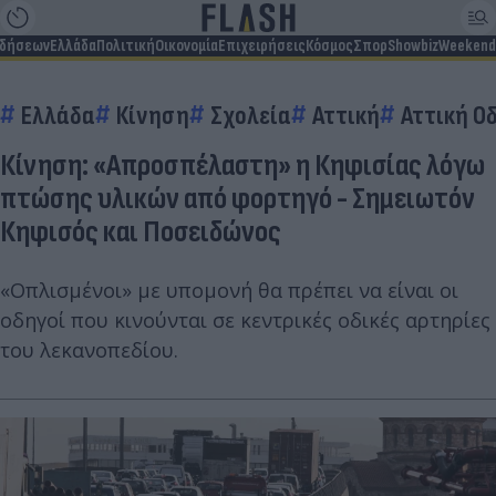
ιδήσεων
Ελλάδα
Πολιτική
Οικονομία
Επιχειρήσεις
Κόσμος
Σπορ
Showbiz
Weekend
Ελλάδα
Κίνηση
Σχολεία
Αττική
Αττική Ο
Κίνηση: «Απροσπέλαστη» η Κηφισίας λόγω
πτώσης υλικών από φορτηγό - Σημειωτόν
Κηφισός και Ποσειδώνος
«Οπλισμένοι» με υπομονή θα πρέπει να είναι οι
οδηγοί που κινούνται σε κεντρικές οδικές αρτηρίες
του λεκανοπεδίου.