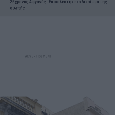
26χρονος Αφγανός- Επικαλέστηκε το δικαίωμα της
σιωπής