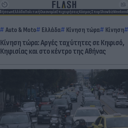
ιδήσεων
Ελλάδα
Πολιτική
Οικονομία
Επιχειρήσεις
Κόσμος
Σπορ
Showbiz
Weekend
Auto & Moto
Ελλάδα
Κίνηση τώρα
Κίνηση
Κίνηση τώρα: Αργές ταχύτητες σε Κηφισό,
Κηφισίας και στο κέντρο της Αθήνας