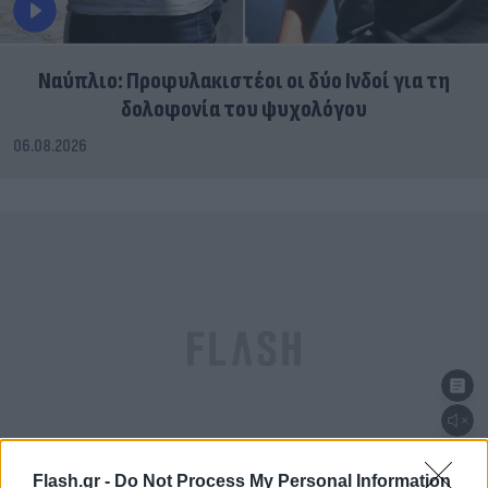
Ναύπλιο: Προφυλακιστέοι οι δύο Ινδοί για τη
δολοφονία του ψυχολόγου
06.08.2026
Flash.gr -
Do Not Process My Personal Information