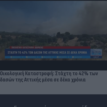
«Στην pole position για Κωνσταντέλια η
Ντόρτμουντ»