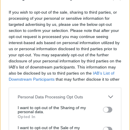
Τρομερή στιγμή αλληλεγγύης: Λουόμενοι στήνουν
If you wish to opt-out of the sale, sharing to third parties, or
ανθρώπινη αλυσίδα για να βρουν 2χρονο που
processing of your personal or sensitive information for
targeted advertising by us, please use the below opt-out
χάθηκε
section to confirm your selection. Please note that after your
06.08.2026
opt-out request is processed you may continue seeing
ΜΑΡΊΑ ΚΑΤΡΙΝΆΚΗ
interest-based ads based on personal information utilized by
us or personal information disclosed to third parties prior to
your opt-out. You may separately opt-out of the further
disclosure of your personal information by third parties on the
IAB’s list of downstream participants. This information may
also be disclosed by us to third parties on the
IAB’s List of
Downstream Participants
that may further disclose it to other
third parties.
Please note that this website/app uses one or more Google
Personal Data Processing Opt Outs
services and may gather and store information including but
not limited to your visit or usage behaviour. You may click to
I want to opt-out of the Sharing of my
personal data.
grant or deny consent to Google and its third-party tags to
Opted In
use your data for below specified purposes in below Google
consent section.
I want to opt-out of the Sale of my