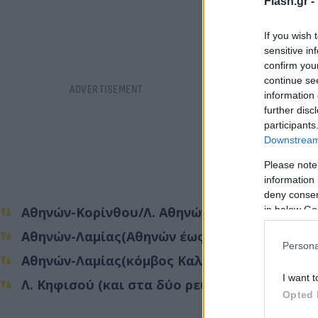
Flash.gr -
If you wish 
sensitive in
confirm you
continue se
information 
further disc
participants
Downstream 
Please note
information 
deny consent
in below Go
Αθηνών-Κορίνθου/Λ. Αθηνών (έξοδος)
Αθηνών-Λαμίας(Αθηνών έως κόμβος Καλυφτά
Persona
Αθηνών-Λαμίας(κόμβος Καλυφτάκη έως Αθην
I want t
Λ. Κηφισού (και στα δύο ρεύματα)
Opted 