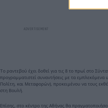
Το ραντεβού έχει δοθεί για τις 8 το πρωί στο Σύντ
προγραμματιστεί συναντήσεις με τα εμπλεκόμενα 
Πολίτη, και Μεταφορών), προκειμένου να τους εκθ
στη Βουλή.
Επίσης, στο κέντρο της Αθήνας θα πραγματοποιήσ