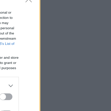
sonal or
ection to
ou may
 personal
out of the
 downstream
B’s List of
er and store
to grant or
ed purposes