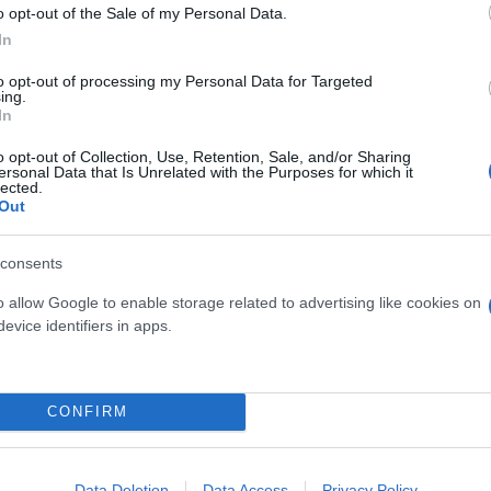
ν Αττική Οδό. Ειδικότερα, στη νεότερη ενημέρωση 
o opt-out of the Sale of my Personal Data.
In
πως υπάρχουν καθυστερήσεις 5-10 λεπτών στην έξοδ
to opt-out of processing my Personal Data for Targeted
ing.
In
μα προς Ελευσίνα.
o opt-out of Collection, Use, Retention, Sale, and/or Sharing
ersonal Data that Is Unrelated with the Purposes for which it
lected.
Out
προγραμματιστεί για σήμερα
consents
o allow Google to enable storage related to advertising like cookies on
κέντρο της Αθήνας μελισσοκόμοι, οι οποίοι θα
evice identifiers in apps.
κδικούν παράταση στην πυροσβεστική διάταξη για 
 στο ζήτημα των ελληνοποιήσεων και άμεσα λύσεις σ
όστος παραγωγής, καθώς και την ανεπάρκεια ελέγχ
CONFIRM
Data Deletion
Data Access
Privacy Policy