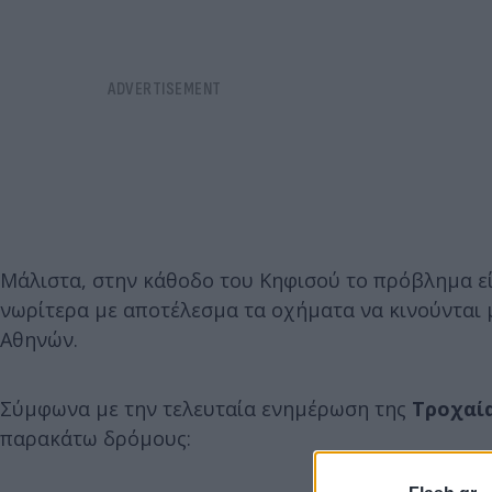
Μάλιστα, στην κάθοδο του Κηφισού το πρόβλημα ε
νωρίτερα με αποτέλεσμα τα οχήματα να κινούνται
Αθηνών.
Σύμφωνα με την τελευταία ενημέρωση της
Τροχαί
παρακάτω δρόμους: