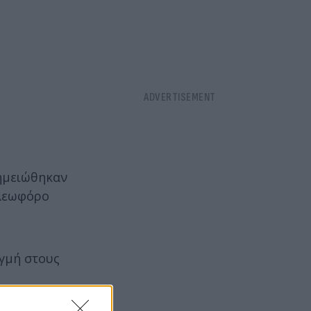
ημειώθηκαν
 λεωφόρο
ιγμή στους