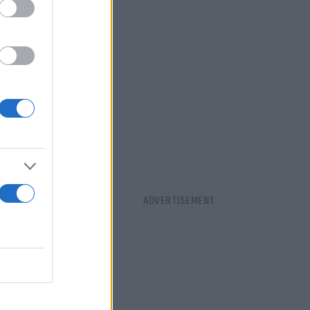
της
ο για Λαμία
να
τα χρόνια
ων κατά