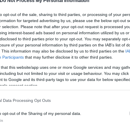
Do Not Process My Personal Information
to opt-out of the sale, sharing to third parties, or processing of your per
formation for targeted advertising by us, please use the below opt-out s
r selection. Please note that after your opt-out request is processed y
eing interest-based ads based on personal information utilized by us or
disclosed to third parties prior to your opt-out. You may separately opt-
losure of your personal information by third parties on the IAB’s list of
. This information may also be disclosed by us to third parties on the
IA
Participants
that may further disclose it to other third parties.
 that this website/app uses one or more Google services and may gath
including but not limited to your visit or usage behaviour. You may click 
 to Google and its third-party tags to use your data for below specifi
ogle consent section.
κη -έξοδος)
l Data Processing Opt Outs
ών-είσοδος)
o opt-out of the Sharing of my personal data.
In