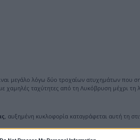
ίναι μεγάλο λόγω δύο τροχαίων ατυχημάτων που σ
 με χαμηλές ταχύτητες από τη Λυκόβρυση μέχρι τη
ας
, αυξημένη κυκλοφορία καταγράφεται αυτή τη στ