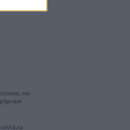
οστασίας του
 ψήφισμα
ανελλήνια