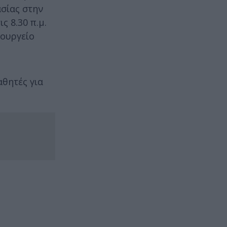
σίας στην
ς 8.30 π.μ.
πουργείο
αθητές για