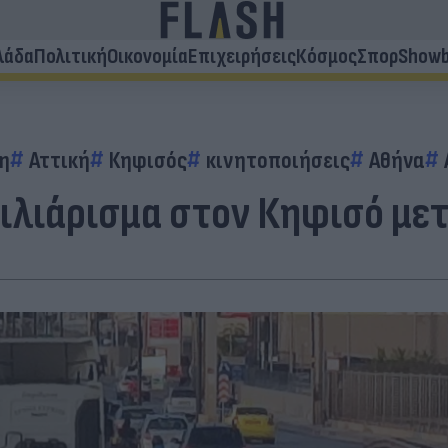
λάδα
Πολιτική
Οικονομία
Επιχειρήσεις
Κόσμος
Σπορ
Showb
η
Αττική
Κηφισός
κινητοποιήσεις
Αθήνα
ιλιάρισμα στον Κηφισό μετ