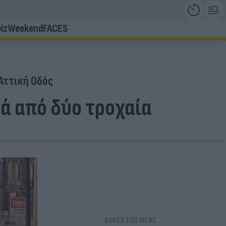
iz
Weekend
FACES
Αττική Οδός
ά από δύο τροχαία