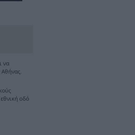
ι να
 Αθήνας.
ικούς
 εθνική οδό