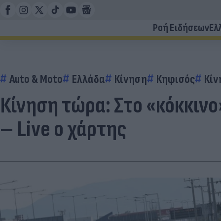
Ροή Ειδήσεων
Ελ
Auto & Moto
Ελλάδα
Κίνηση
Κηφισός
Κίν
Κίνηση τώρα: Στο «κόκκιν
– Live o χάρτης