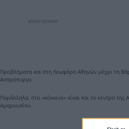
Προβλήματα και στη Λεωφόρο Αθηνών μέχρι τη Βά
Ασπρόπυργο.
Παράλληλα, στο «κόκκινο» είναι και το κέντρο της
Αμαρουσίου.