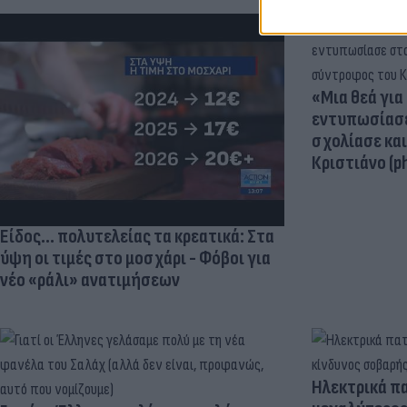
«Μια θεά για 
εντυπωσίασε
σχολίασε κα
Κριστιάνο (p
Είδος... πολυτελείας τα κρεατικά: Στα
ύψη οι τιμές στο μοσχάρι - Φόβοι για
νέο «ράλι» ανατιμήσεων
Ηλεκτρικά πα