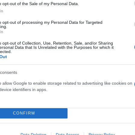
o opt-out of the Sale of my Personal Data.
In
to opt-out of processing my Personal Data for Targeted
ing.
In
φιά» ενός μόνιμα μπλοκαρισμένου δρόμου
o opt-out of Collection, Use, Retention, Sale, and/or Sharing
ersonal Data that Is Unrelated with the Purposes for which it
lected.
Out
consents
Κηφισός
Κίνηση τώρα
Λεωφόρος Κηφισίας
o allow Google to enable storage related to advertising like cookies on
evice identifiers in apps.
CONFIRM
Data Deletion
Data Access
Privacy Policy