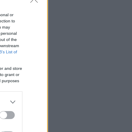
sonal or
ection to
ou may
 personal
out of the
 downstream
B’s List of
er and store
to grant or
ed purposes