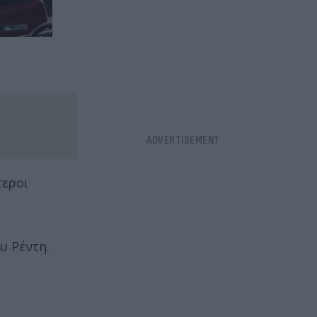
τεροι
υ Ρέντη.