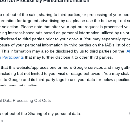
Do Not Process My Personal Information
to opt-out of the sale, sharing to third parties, or processing of your per
formation for targeted advertising by us, please use the below opt-out s
r selection. Please note that after your opt-out request is processed y
eing interest-based ads based on personal information utilized by us or
disclosed to third parties prior to your opt-out. You may separately opt-
losure of your personal information by third parties on the IAB’s list of
. This information may also be disclosed by us to third parties on the
IA
Participants
that may further disclose it to other third parties.
 that this website/app uses one or more Google services and may gath
including but not limited to your visit or usage behaviour. You may click 
 to Google and its third-party tags to use your data for below specifi
ogle consent section.
ερο
Flash.gr
στην αναζήτηση της
Google
l Data Processing Opt Outs
o opt-out of the Sharing of my personal data.
In