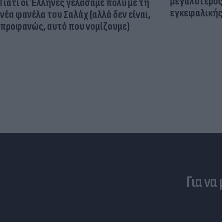
μεγαλύτερος
Γιατί οι Έλληνες γελάσαμε πολύ με τη
εγκεφαλική
νέα φανέλα του Σαλάχ (αλλά δεν είναι,
προφανώς, αυτό που νομίζουμε)
Για να