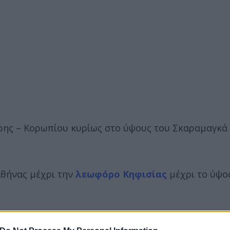
ρης – Κορωπίου κυρίως στο ύψους του Σκαραμαγκά
 Αθήνας μέχρι την
λεωφόρο Κηφισίας
μέχρι το ύψο