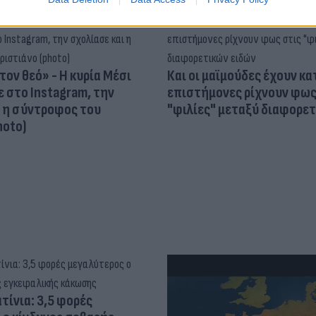
τον θεό» - Η κυρία Μέσι
Και οι μαϊμούδες έχουν κατ
 στο Instagram, την
επιστήμονες ρίχνουν φως
ι η σύντροφος του
"φιλίες" μεταξύ διαφορε
hoto)
τίνια: 3,5 φορές