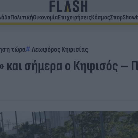
λάδα
Πολιτική
Οικονομία
Επιχειρήσεις
Κόσμος
Σπορ
Showb
ηση τώρα
Λεωφόρος Κηφισίας
ο» και σήμερα ο Κηφισός –