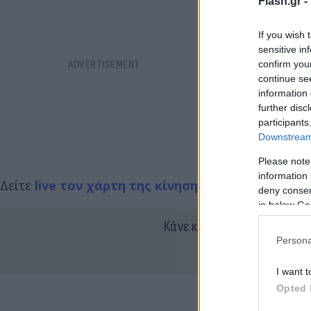
Flash.gr -
If you wish 
sensitive in
confirm you
continue se
information 
further disc
participants
Downstream 
Please note
information 
Δείτε
live τον χάρτη της κίνησης
.
deny consent
in below Go
Κάνε κλικ και δες περισσότ
Persona
I want t
Opted 