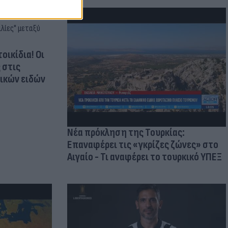
οικίδια! Οι
 στις
τικών ειδών
Νέα πρόκληση της Τουρκίας:
Επαναφέρει τις «γκρίζες ζώνες» στο
Αιγαίο - Τι αναφέρει το τουρκικό ΥΠΕΞ