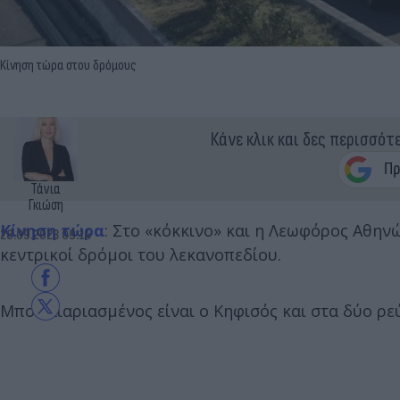
Κίνηση τώρα στου δρόμους
Κάνε κλικ και δες περισσότ
Τάνια
Γκιώση
Κίνηση τώρα
: Στο «κόκκινο» και η Λεωφόρος Αθην
28.09.2023 09:14
κεντρικοί δρόμοι του λεκανοπεδίου.
Μποτιλιαριασμένος είναι ο Κηφισός και στα δύο ρ