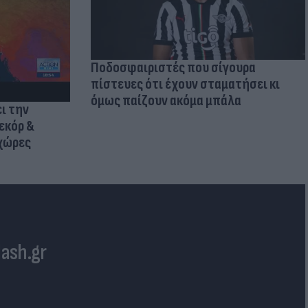
Ποδοσφαιριστές που σίγουρα
πίστευες ότι έχουν σταματήσει κι
όμως παίζουν ακόμα μπάλα
ι την
εκόρ &
 χώρες
lash.gr