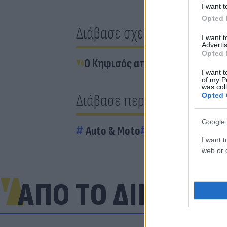
I want t
Opted 
Διάβασε σχετικά
I want 
Advertis
Opted 
Ο Κηφισός από ψηλά - Η «ομορ
I want t
of my P
was col
Opted 
Διάβασε περισσότερα
Google 
Auto & Moto
Ελλάδα
Κίνηση
I want t
web or d
ΑΠΟ ΤΟ ΔΙΚΤΥΟ