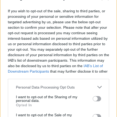
05.08.2026
ΜΑΡΊΑ ΚΑΤΡΙΝΆΚΗ
If you wish to opt-out of the sale, sharing to third parties, or
processing of your personal or sensitive information for
targeted advertising by us, please use the below opt-out
section to confirm your selection. Please note that after your
opt-out request is processed you may continue seeing
interest-based ads based on personal information utilized by
us or personal information disclosed to third parties prior to
your opt-out. You may separately opt-out of the further
disclosure of your personal information by third parties on the
IAB’s list of downstream participants. This information may
also be disclosed by us to third parties on the
IAB’s List of
Downstream Participants
that may further disclose it to other
third parties.
Please note that this website/app uses one or more Google
Personal Data Processing Opt Outs
services and may gather and store information including but
not limited to your visit or usage behaviour. You may click to
I want to opt-out of the Sharing of my
personal data.
grant or deny consent to Google and its third-party tags to
Opted In
use your data for below specified purposes in below Google
consent section.
I want to opt-out of the Sale of my