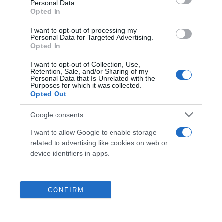
Personal Data.
Opted In
I want to opt-out of processing my
Personal Data for Targeted Advertising.
Opted In
Η Μύκονος... δεν προλαβαίνει τους σταρ: Νικόλ
Κίντμαν και Ζόε Σαλντάνα στο νησί των ανέμων
I want to opt-out of Collection, Use,
Retention, Sale, and/or Sharing of my
05.08.2026
Personal Data that Is Unrelated with the
Purposes for which it was collected.
Opted Out
Google consents
I want to allow Google to enable storage
related to advertising like cookies on web or
device identifiers in apps.
CONFIRM