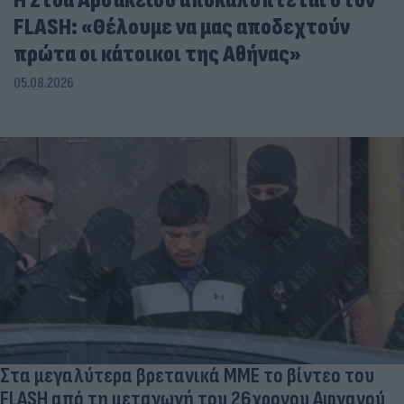
Η Στοά Αρσακείου αποκαλύπτεται στον
FLASH: «Θέλουμε να μας αποδεχτούν
πρώτα οι κάτοικοι της Αθήνας»
05.08.2026
Στα μεγαλύτερα βρετανικά ΜΜΕ το βίντεο του
FLASH από τη μεταγωγή του 26χρονου Αφγανού