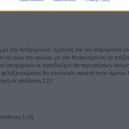
 με την Ντόρτμουντ, έχοντας και τον παράγοντα έδ
υν τα ηνία του αγώνα, με την Ντόρντμουντ να παίζε
ά, αν σκοράρουν οι γηπεδούχοι θα περιορίσουν ακόμ
 φιλοξενούμενοι θα κλειστούν αρκετά στην άμυνα.
ογή σε απόδοση 2.22.
(Απόδοση 2,10)