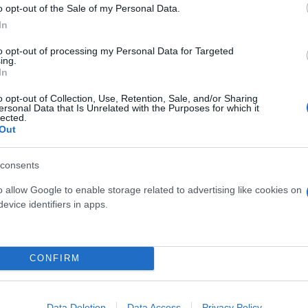
ι το παιχνίδι της στα δεδομένα του εκάστοτε αγών
o opt-out of the Sale of my Personal Data.
ωτάθλημα.
In
to opt-out of processing my Personal Data for Targeted
ing.
In
o opt-out of Collection, Use, Retention, Sale, and/or Sharing
ersonal Data that Is Unrelated with the Purposes for which it
πο, παρότι δεν αποτυπώνεται στις
στοιχηματικές ε
lected.
 Αμφότερες οι ομάδες δεν θέλουν να χάσουν, ενώ η 
Out
αν χρειαστεί κομμάτι της επιθετικότητας της. Οι Ι
 δεν βλέπουμε πολλά γκολ στην αναμέτρηση. Το unde
consents
o allow Google to enable storage related to advertising like cookies on
evice identifiers in apps.
CONFIRM
Data Deletion
Data Access
Privacy Policy