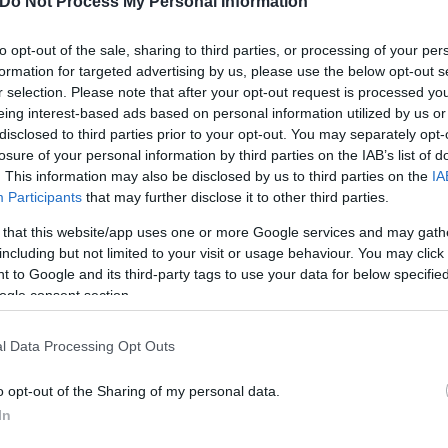
ις, ενώ χαρακτηριστικό του παιχνιδιού τους είναι τ
Do Not Process My Personal Information
ν 4 γκολ. Ειδικά δε στο Champions League η ψυχολο
to opt-out of the sale, sharing to third parties, or processing of your per
μφατική νίκη κόντρα στην Παρί Σεν Ζερμέν (4-1) πο
formation for targeted advertising by us, please use the below opt-out s
r selection. Please note that after your opt-out request is processed y
eing interest-based ads based on personal information utilized by us or
disclosed to third parties prior to your opt-out. You may separately opt-
losure of your personal information by third parties on the IAB’s list of
. This information may also be disclosed by us to third parties on the
IA
Participants
that may further disclose it to other third parties.
 that this website/app uses one or more Google services and may gath
including but not limited to your visit or usage behaviour. You may click 
 to Google and its third-party tags to use your data for below specifi
ogle consent section.
l Data Processing Opt Outs
o opt-out of the Sharing of my personal data.
In
ά φέτος κόντρα στην Παρί (2-0) για την πρεμιέρα 