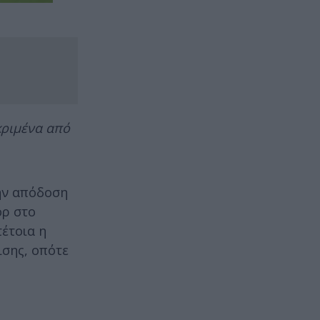
κριμένα από
την απόδοση
ορ στο
τέτοια η
ισης, οπότε