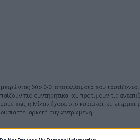
 μετρώντας δύο 0-0, αποτελέσματα που ταυτίζονται
παίζουν πιο συντηρητικά και προτιμούν τις αντεπιθ
ρουμε πως η Μίλαν έχασε στο κυριακάτικο ντέρμπι 
αρουσιαστεί αρκετά συγκεντρωμένη.
την Ντόρτμουντ. Οι γηπεδούχοι τρέχουν ένα αήττη