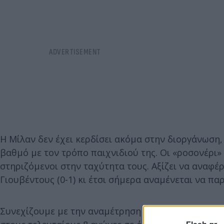
Η Μίλαν δεν έχει κερδίσει ακόμα στην διοργάνωση,
βαθμό με τον τρόπο παιχνιδιού της. Οι «ροσονέρι» 
στηριζόμενοι στην ταχύτητα τους. Αξίζει να αναφέ
Γιουβέντους (0-1) κι έτσι σήμερα αναμένεται να π
Συνεχίζουμε με την αναμέτρηση της Νιουκάστλ με 