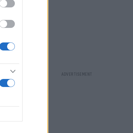
α και για
ταιρίες
, ενώ
Μίλαν θα
ταλοί
r 2,5 έχει