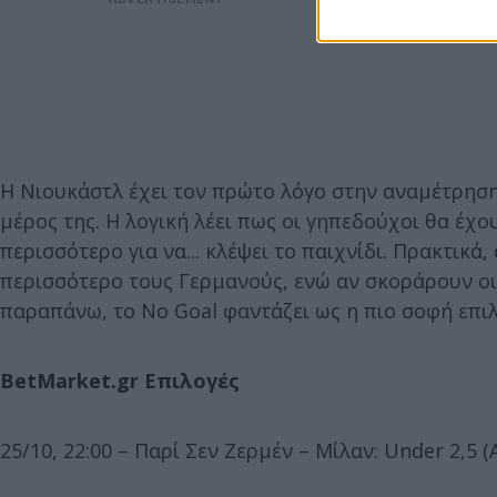
Η Νιουκάστλ έχει τον πρώτο λόγο στην αναμέτρηση
μέρος της. Η λογική λέει πως οι γηπεδούχοι θα έχο
περισσότερο για να... κλέψει το παιχνίδι. Πρακτικ
περισσότερο τους Γερμανούς, ενώ αν σκοράρουν οι
παραπάνω, το No Goal φαντάζει ως η πιο σοφή επιλ
BetMarket.gr Επιλογές
25/10, 22:00 – Παρί Σεν Ζερμέν – Μίλαν: Under 2,5 