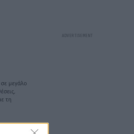
 σε μεγάλο
έσεις,
με τη
το σερί