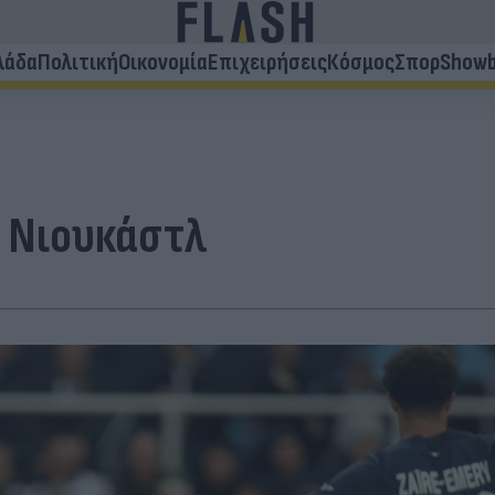
λάδα
Πολιτική
Οικονομία
Επιχειρήσεις
Κόσμος
Σπορ
Showb
ι Νιουκάστλ