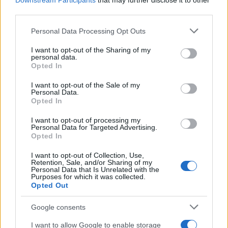
Downstream Participants
that may further disclose it to other
third parties.
Please note that this website/app uses one or more Google
Personal Data Processing Opt Outs
services and may gather and store information including but
not limited to your visit or usage behaviour. You may click to
I want to opt-out of the Sharing of my
personal data.
grant or deny consent to Google and its third-party tags to
Opted In
use your data for below specified purposes in below Google
consent section.
I want to opt-out of the Sale of my
Personal Data.
Opted In
I want to opt-out of processing my
Personal Data for Targeted Advertising.
Opted In
I want to opt-out of Collection, Use,
Retention, Sale, and/or Sharing of my
Personal Data that Is Unrelated with the
Purposes for which it was collected.
Opted Out
Google consents
I want to allow Google to enable storage