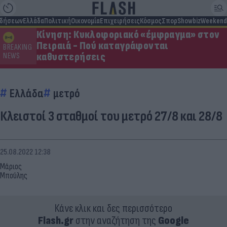
ιδήσεων
Ελλάδα
Πολιτική
Οικονομία
Επιχειρήσεις
Κόσμος
Σπορ
Showbiz
Weekend
Κίνηση: Κυκλοφοριακό «έμφραγμα» στον
Πειραιά - Πού καταγράφονται
BREAKING
καθυστερήσεις
NEWS
Ελλάδα
μετρό
Κλειστοί 3 σταθμοί του μετρό 27/8 και 28/8
25.08.2022 12:38
Μάριος
Μπούλης
Κάνε κλικ και δες περισσότερο
Flash.gr
στην αναζήτηση της
Google