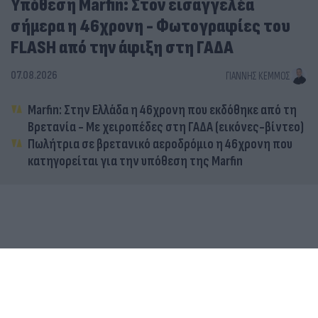
Υπόθεση Marfin: Στον εισαγγελέα
σήμερα η 46χρονη - Φωτογραφίες του
FLASH από την άφιξη στη ΓΑΔΑ
07.08.2026
ΓΙΆΝΝΗΣ ΚΈΜΜΟΣ
Marfin: Στην Ελλάδα η 46χρονη που εκδόθηκε από τη
Βρετανία - Με χειροπέδες στη ΓΑΔΑ (εικόνες-βίντεο)
Πωλήτρια σε βρετανικό αεροδρόμιο η 46χρονη που
κατηγορείται για την υπόθεση της Marfin