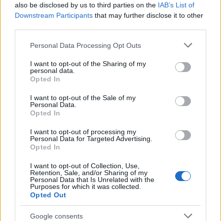
also be disclosed by us to third parties on the
IAB’s List of
Downstream Participants
that may further disclose it to other
third parties.
Please note that this website/app uses one or more Google
Personal Data Processing Opt Outs
services and may gather and store information including but
Όταν ενεργοποιήσεις το A/C, θυμήσου δύο
not limited to your visit or usage behaviour. You may click to
I want to opt-out of the Sharing of my
personal data.
χρυσούς κανόνες:
grant or deny consent to Google and its third-party tags to
Opted In
use your data for below specified purposes in below Google
consent section.
Γύρισε τους αεραγωγούς προς τα πάνω: Ο ζεστός
I want to opt-out of the Sale of my
Personal Data.
αέρας ανεβαίνει. Στρέφοντας τη ροή προς την
Opted In
οροφή, ο κρύος αέρας κατεβαίνει και δροσίζει την
I want to opt-out of processing my
καμπίνα πολύ πιο γρήγορα.
Personal Data for Targeted Advertising.
Opted In
I want to opt-out of Collection, Use,
Retention, Sale, and/or Sharing of my
Personal Data that Is Unrelated with the
Purposes for which it was collected.
Opted Out
Google consents