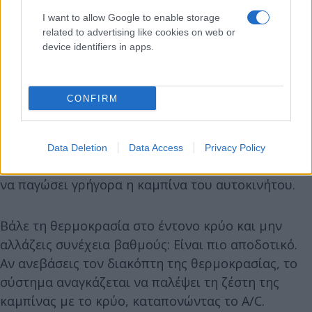
I want to allow Google to enable storage
related to advertising like cookies on web or
device identifiers in apps.
CONFIRM
Data Deletion
Data Access
Privacy Policy
Το κουμπί της ανακύκλωσης: Χρησιμοποίησε το για
να παγώσει γρήγορα η καμπίνα του αυτοκινήτου.
Βάλε τη θερμοκρασία στο έντονο κρύο και μην
αλλάζεις συνέχεια βαθμούς: Είναι πιο αποδοτικό.
Αν ανεβάσεις τον διακόπτη της θερμοκρασίας, το
σύστημα αναγκάζεται να παλέψει τη ζέστη της
καμπίνας με το κρύο, καταπονώντας το A/C.