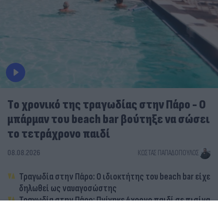
Tο χρονικό της τραγωδίας στην Πάρο - Ο
μπάρμαν του beach bar βούτηξε να σώσει
το τετράχρονο παιδί
08.08.2026
ΚΏΣΤΑΣ ΠΑΠΑΔΌΠΟΥΛΟΣ
Τραγωδία στην Πάρο: Ο ιδιοκτήτης του beach bar είχε
δηλωθεί ως ναυαγοσώστης
Τραγωδία στην Πάρο: Πνίγηκε 4χρονο παιδί σε πισίνα
– Προσήχθησαν γονείς και ιδιοκτήτης