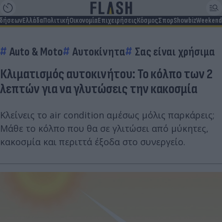
ιδήσεων
Ελλάδα
Πολιτική
Οικονομία
Επιχειρήσεις
Κόσμος
Σπορ
Showbiz
Weekend
Auto & Moto
Αυτοκίνητα
Σας είναι χρήσιμα
Κλιματισμός αυτοκινήτου: Το κόλπο των 2
λεπτών για να γλυτώσεις την κακοσμία
Κλείνεις το air condition αμέσως μόλις παρκάρεις;
Μάθε το κόλπο που θα σε γλιτώσει από μύκητες,
κακοσμία και περιττά έξοδα στο συνεργείο.